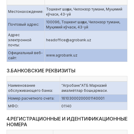
Тошкент шаҳри, Чилонзор тумани, Муқимий
Местонахождение:
кўчаси, 43-уй
100096, Тошкент шаҳри, Чилонзор тумани,
Почтовый адрес:
Муқимий кўчаси, 43-уй
Адрес
электронной
headoffice@agrobank.uz
почты:
Официальный веб-
www.agrobank.uz
сайт:
3.БАНКОВСКИЕ РЕКВИЗИТЫ
Наименование
“Агробанк”АТБ Марказий
обслуживающего банка:
амалиётлар бошқармаси.
Номер расчетного счета:
16103000200001140001
МФО:
01140
4.РЕГИСТРАЦИОННЫЕ И ИДЕНТИФИКАЦИОННЫЕ
НОМЕРА