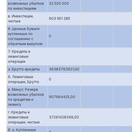
возможных убытков
32 500 000
по инвестициям
в. Инвестиции,
603 951 285
чистые
6. Ценные бумаги
купленные по
0
соглашению c
обратным выкупом
7. Кредиты и
лизинговые
операции
а. Брутто кредиты
36383763921,00
б. Лизинговые
0
операции, Брутто
в. Минус: Резерв
возможных убытков
907664425,00
по кредитам и
лизингу
г. Кредиты и
лизинговые
37291428346,00
операции, чистые
8. а. Купленные