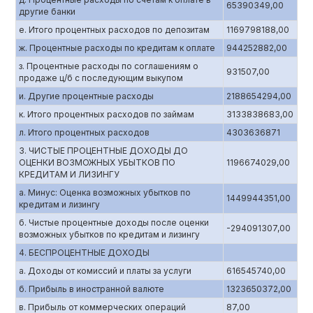
65390349,00
другие банки
е. Итого процентных расходов по депозитам
1169798188,00
ж. Процентные расходы по кредитам к оплате
944252882,00
з. Процентные расходы по соглашениям о
931507,00
продаже ц/б с последующим выкупом
и. Другие процентные расходы
2188654294,00
к. Итого процентных расходов по займам
3133838683,00
л. Итого процентных расходов
4303636871
3. ЧИСТЫЕ ПРОЦЕНТНЫЕ ДОХОДЫ ДО
ОЦЕНКИ ВОЗМОЖНЫХ УБЫТКОВ ПО
1196674029,00
КРЕДИТАМ И ЛИЗИНГУ
а. Минус: Оценка возможных убытков по
1449944351,00
кредитам и лизингу
б. Чистые процентные доходы после оценки
-294091307,00
возможных убытков по кредитам и лизингу
4. БЕСПРОЦЕНТНЫЕ ДОХОДЫ
а. Доходы от комиссий и платы за услуги
616545740,00
б. Прибыль в иностранной валюте
1323650372,00
в. Прибыль от коммерческих операций
87,00