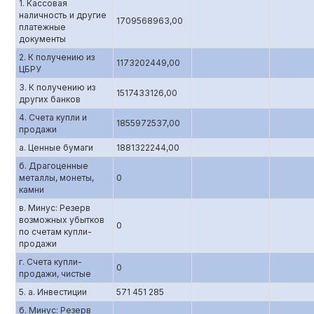
1. Кассовая
наличность и другие
1709568963,00
платежные
документы
2. К получению из
1173202449,00
ЦБРУ
3. К получению из
1517433126,00
других банков
4. Счета купли и
1855972537,00
продажи
а. Ценные бумаги
1881322244,00
б. Драгоценные
металлы, монеты,
0
камни
в. Минус: Резерв
возможных убытков
0
по счетам купли-
продажи
г. Счета купли-
0
продажи, чистые
5. а. Инвестиции
571 451 285
б. Минус: Резерв