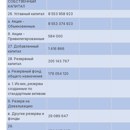
СОБСТВЕННЫЙ
КАПИТАЛ
26. Уставный капитал
8 553 958 923
а. Акции -
8 553 374 923
Обыкновенные
б. Акции -
584 000
Привилегированные
27. Добавленный
1 416 866
капитал
28. Резервный
205 143 767
капитал.
а. Резервный фонд
176 054 120
общего назначения
а. 1. Из них, резервы
созданные по
стандартным активам
б. Резерв на
Девальвацию
в. Другие резервы и
29 089 647
фонды
29.