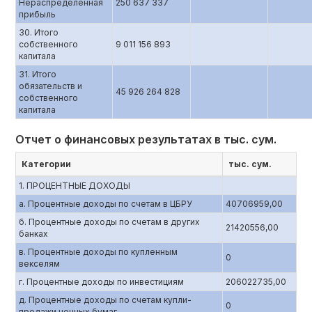
Нераспределенная
250 637 337
прибыль
30. Итого
собственного
9 011 156 893
капитала
31. Итого
обязательств и
45 926 264 828
собственного
капитала
Отчет о финансовых результатах в тыс. сум.
Категории
тыс. сум.
1. ПРОЦЕНТНЫЕ ДОХОДЫ
a. Процентные доходы по счетам в ЦБРУ
40706959,00
б. Процентные доходы по счетам в других
21420556,00
банках
в. Процентные доходы по купленным
0
векселям
г. Процентные доходы по инвестициям
206022735,00
д. Процентные доходы по счетам купли-
0
продажи ценных бумаг