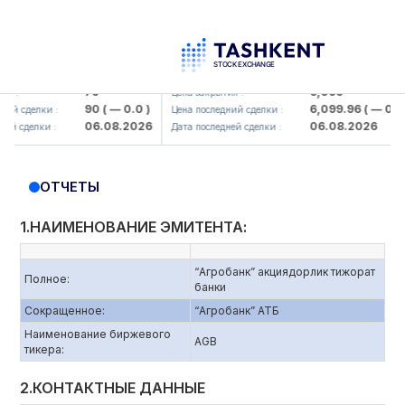
mkorbank> ATB)
UZMK (<O'zmetkombinat> AJ)
79
6,099
:
Цена закрытия :
90
( — 0.0 )
6,099.96
( — 0.0 )
 сделки :
Цена последний сделки :
06.08.2026
06.08.2026
сделки :
Дата последней сделки :
ОТЧЕТЫ
1.НАИМЕНОВАНИЕ ЭМИТЕНТА:
“Агробанк” акциядорлик тижорат
Полное:
банки
Сокращенное:
“Агробанк” АТБ
Наименование биржевого
AGB
тикера:
2.КОНТАКТНЫЕ ДАННЫЕ