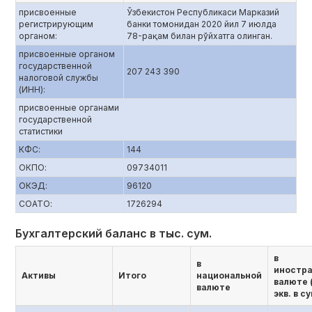
присвоенные
Ўзбекистон Республикаси Марказий
регистрирующим
банки томонидан 2020 йил 7 июлда
органом:
78-рақам билан рўйхатга олинган.
присвоенные органом
государственной
207 243 390
налоговой службы
(ИНН):
присвоенные органами
государственной
статистики
КФС:
144
ОКПО:
09734011
ОКЭД:
96120
СОАТО:
1726294
Бухгалтерский баланс в тыс. сум.
в
в
иностр
Активы
Итого
национальной
валюте 
валюте
экв. в с