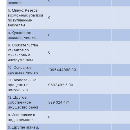
0
векселя
б. Минус: Резерв
возможных убытков
0
по купленным
векселям
в. Купленные
0
векселя, чистые
9. Обязательства
клиентов по
0
финансовым
инструментам
10. Основные
1396444888,00
средства, чистые
11. Начисленные
проценты к
969348215,00
получению
12. Другое
собственное
329 324 471
имущество банка
а. Инвестиции в
0
недвижимость
б. Другие активы,