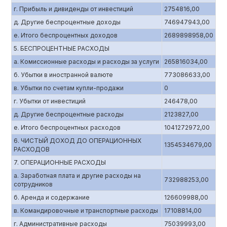
г. Прибыль и дивиденды от инвестиций
2754816,00
д. Другие беспроцентные доходы
746947943,00
е. Итого беспроцентных доходов
2689898958,00
5. БЕСПРОЦЕНТНЫЕ РАСХОДЫ
а. Комиссионные расходы и расходы за услуги
265816034,00
б. Убытки в иностранной валюте
773086633,00
в. Убытки по счетам купли-продажи
0
г. Убытки от инвестиций
246478,00
д. Другие беспроцентные расходы
2123827,00
е. Итого беспроцентных расходов
1041272972,00
6. ЧИСТЫЙ ДОХОД ДО ОПЕРАЦИОННЫХ
1354534679,00
РАСХОДОВ
7. ОПЕРАЦИОННЫЕ РАСХОДЫ
а. Заработная плата и другие расходы на
732988253,00
сотрудников
б. Аренда и содержание
126609988,00
в. Командировочные и транспортные расходы
17108814,00
г. Административные расходы
75039993,00