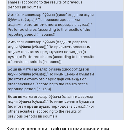
shares (according to the results of previous
periods (in soums))
Имтиёзли акциялар бўйича (ҳисобот даври якуни
бўйича (сўмда))/ По привилегированным
акциям(по итогам отчетного периода(в сумах))/
Preferred shares (according to the results of the
reporting period (in soums))
Имтиёзли акциялар бўйича (олдинги даврлар
якуни бўйича (сўмда))/ По привилегированным
акциям (по итогам предыдущих периодов (в
сумах))/ Preferred shares (according to the results
of previous periods (in soums))
Бошқа қимматли қоғозлар бўйича (ҳисобот даври
якуни бўйича (сўмда))/ По иным ценным бумагам
(по итогам отчетного периода(в сумах))/ For
other securities (according to the results of the
reporting period (in UZS))
Бошқа қимматли қоғозлар бўйича (олдинги даврлар
якуни бўйича (сўмда))/ По иным ценным бумагам
(по итогам предыдущих периодов (в сумах))/ For
other securities (according to the results of
previous periods (in soums))
Кузатув кенгаши, тафтиш комиссияси ёки