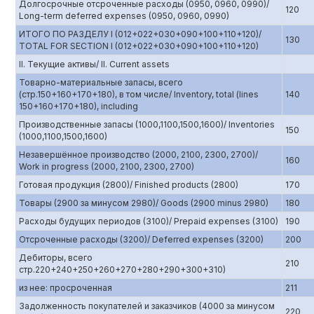
Долгосрочные отсроченные расходы (0950, 0960, 0990)/
120
Long-term deferred expenses (0950, 0960, 0990)
ИТОГО ПО РАЗДЕЛУ I (012+022+030+090+100+110+120)/
130
TOTAL FOR SECTION I (012+022+030+090+100+110+120)
II. Текущие активы/ II. Current assets
Товарно-материальные запасы, всего
(стр.150+160+170+180), в том числе/ Inventory, total (lines
140
150+160+170+180), including
Производственные запасы (1000,1100,1500,1600)/ Inventories
150
(1000,1100,1500,1600)
Незавершённое производство (2000, 2100, 2300, 2700)/
160
Work in progress (2000, 2100, 2300, 2700)
Готовая продукция (2800)/ Finished products (2800)
170
Товары (2900 за минусом 2980)/ Goods (2900 minus 2980)
180
Расходы будущих периодов (3100)/ Prepaid expenses (3100)
190
Отсроченные расходы (3200)/ Deferred expenses (3200)
200
Дебиторы, всего
210
стр.220+240+250+260+270+280+290+300+310)
из нее: просроченная
211
Задолженность покупателей и заказчиков (4000 за минусом
220