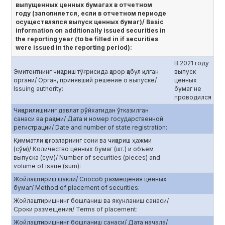
выпущенных ценных бумагах в отчетном
году (заполняется, если в отчетном периоде
осуществлялся выпуск ценных бумаг)/ Basic
information on additionally issued securities in
the reporting year (to be filled in if securities
were issued in the reporting period):
В 2021 году
Эмитентнинг чиқариш тўғрисида қарор қабул қилган
выпуск
органи/ Орган, принявший решение о выпуске/
ценных
Issuing authority:
бумаг не
проводился
Чиқарилишнинг давлат рўйхатидан ўтказилган
санаси ва рақами/ Дата и номер государственной
регистрации/ Date and number of state registration:
Қимматли қоғозларнинг сони ва чиқариш ҳажми
(сўм)/ Количество ценных бумаг (шт.) и объем
выпуска (сум)/ Number of securities (pieces) and
volume of issue (sum):
Жойлаштириш шакли/ Способ размещения ценных
бумаг/ Method of placement of securities:
Жойлаштиришнинг бошланиш ва якунланиш санаси/
Сроки размещения/ Terms of placement:
Жойлаштиришнинг бошланиш санаси/ Дата начала/