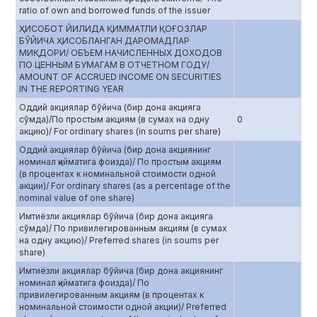
ratio of own and borrowed funds of the issuer
ҲИСОБОТ ЙИЛИДА ҚИММАТЛИ ҚОҒОЗЛАР
БЎЙИЧА ҲИСОБЛАНГАН ДАРОМАДЛАР
МИҚДОРИ/ ОБЪЕМ НАЧИСЛЕННЫХ ДОХОДОВ
ПО ЦЕННЫМ БУМАГАМ В ОТЧЕТНОМ ГОДУ/
AMOUNT OF ACCRUED INCOME ON SECURITIES
IN THE REPORTING YEAR
Оддий акциялар бўйича (бир дона акцияга
сўмда)/По простым акциям (в сумах на одну
0
акцию)/ For ordinary shares (in soums per share)
Оддий акциялар бўйича (бир дона акциянинг
номинал қийматига фоизда)/ По простым акциям
(в процентах к номинальной стоимости одной
акции)/ For ordinary shares (as a percentage of the
nominal value of one share)
Имтиёзли акциялар бўйича (бир дона акцияга
сўмда)/ По привилегированным акциям (в сумах
на одну акцию)/ Preferred shares (in soums per
share)
Имтиёзли акциялар бўйича (бир дона акциянинг
номинал қийматига фоизда)/ По
привилегированным акциям (в процентах к
номинальной стоимости одной акции)/ Preferred