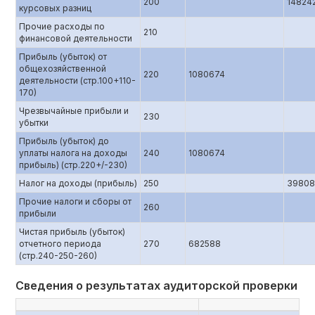
200
14824
курсовых разниц
Прочие расходы по
210
финансовой деятельности
Прибыль (убыток) от
общехозяйственной
220
1080674
деятельности (стр.100+110-
170)
Чрезвычайные прибыли и
230
убытки
Прибыль (убыток) до
уплаты налога на доходы
240
1080674
прибыль) (стр.220+/-230)
Налог на доходы (прибыль)
250
39808
Прочие налоги и сборы от
260
прибыли
Чистая прибыль (убыток)
отчетного периода
270
682588
(стр.240-250-260)
Сведения о результатах аудиторской проверки