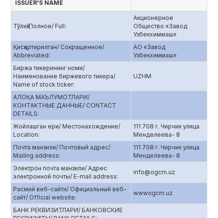
ISSUER'S NAME
Акционерное
Тўлиқ/Полное/ Full:
Общество «Завод
Узбекхиммаш»
Қисқартирилган/ Сокращенное/
АО «Завод
Abbreviated:
Узбекхиммаш»
Биржа тикерининг номи/
Наименование биржевого тикера/
UZHM
Name of stock ticker:
АЛОҚА МАЪЛУМОТЛАРИ/
КОНТАКТНЫЕ ДАННЫЕ/ CONTACT
DETAILS:
Жойлашган ери/ Местонахождение/
111 708 г. Чирчик улица
Location:
Менделеева- 8
Почта манзили/ Почтовый адрес/
111 708 г. Чирчик улица
Mailing address:
Менделеева- 8
Электрон почта манзили/ Адрес
info@ogcm.uz
электронной почты/ E-mail address:
Расмий веб-сайти/ Официальный веб-
wwwogcm.uz
сайт/ Official website:
БАНК РЕКВИЗИТЛАРИ/ БАНКОВСКИЕ