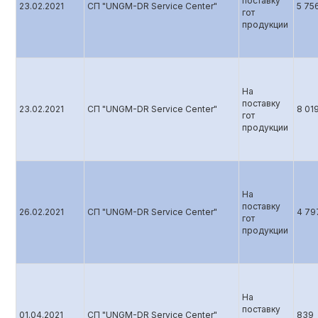
поставку
23.02.2021
СП "UNGM-DR Service Center"
5 75
гот
продукции
На
поставку
23.02.2021
СП "UNGM-DR Service Center"
8 01
гот
продукции
На
поставку
26.02.2021
СП "UNGM-DR Service Center"
4 79
гот
продукции
На
поставку
01.04.2021
СП "UNGM-DR Service Center"
839