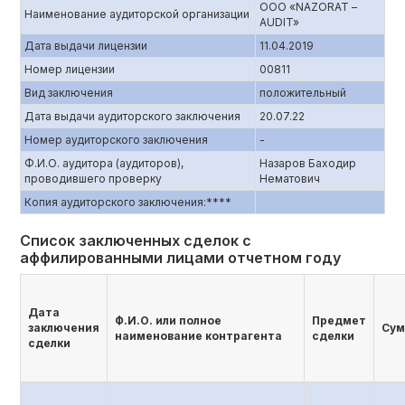
ООО «NAZORAT –
Наименование аудиторской организации
AUDIT»
Дата выдачи лицензии
11.04.2019
Номер лицензии
00811
Вид заключения
положительный
Дата выдачи аудиторского заключения
20.07.22
Номер аудиторского заключения
-
Ф.И.О. аудитора (аудиторов),
Назаров Баходир
проводившего проверку
Нематович
Копия аудиторского заключения:****
Список заключенных сделок с
аффилированными лицами отчетном году
Дата
Ф.И.О. или полное
Предмет
заключения
Су
наименование контрагента
сделки
сделки