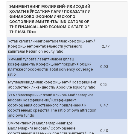
ЭМИМЕНТНИНГ МОЛИЯВИЙ-ИҚТИСОДИЙ
ҲОЛАТИ КЎРСАТКИЧЛАРИ/ ПОКАЗАТЕЛИ
ФИНАНСОВО-ЭКОНОМИЧЕСКОГО
СОСТОЯНИЯ ЭМИТЕНТА/ INDICATORS OF
THE FINANCIAL AND ECONOMIC STATE OF
THE ISSUER**
Устав капиталининг рентабеллик коэффициенти/
Коэффициент рентабельности уставного
-2,77
капитала/ Return on equity ratio
Умумий тўловга лаёқатлиликни қоплаш
коэффициенти/ Коэффициент покрытия общий
0,93
платежеспособности/ Total solvency coverage
ratio
Мутлақ ликвидлилик коэффициенти/ Коэффициент
0,15
абсолютной ликвидности/ Absolute liquidity ratio
Ўз маблағларининг жалб қилинган маблағларига
нисбати коэффициенти/ Коэффициент
соотношения собственного привлечения и
0,47
собственных средств/ The ratio of own attraction
and own funds
Эмитентнинг ўз маблағларининг қарз
маблағларига нисбати/ Соотношение
0,40
собственных и заемных средств эмитента/ The