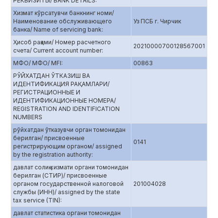
РЕКВИЗИТЫ/ BANK DETAILS:
Хизмат кўрсатувчи банкнинг номи/
Наименование обслуживающего
Уз ПСБ г. Чирчик
банка/ Name of servicing bank:
Ҳисоб рақами/ Номер расчетного
20210000700128567001
счета/ Current account number:
МФО/ МФО/ MFI:
00863
РЎЙХАТДАН ЎТКАЗИШ ВА
ИДЕНТИФИКАЦИЯ РАҚАМЛАРИ/
РЕГИСТРАЦИОННЫЕ И
ИДЕНТИФИКАЦИОННЫЕ НОМЕРА/
REGISTRATION AND IDENTIFICATION
NUMBERS
рўйхатдан ўтказувчи орган томонидан
берилган/ присвоенные
0141
регистрирующим органом/ assigned
by the registration authority:
давлат солиқ хизмати органи томонидан
берилган (СТИР)/ присвоенные
органом государственной налоговой
201004028
службы (ИНН)/ assigned by the state
tax service (TIN):
давлат статистика органи томонидан