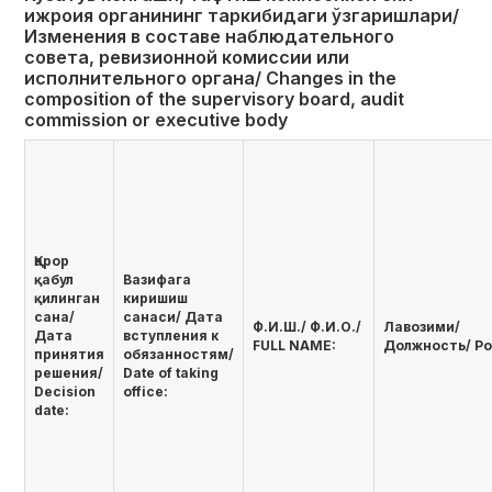
ижроия органининг таркибидаги ўзгаришлари/
Изменения в составе наблюдательного
совета, ревизионной комиссии или
исполнительного органа/ Сhanges in the
composition of the supervisory board, audit
commission or executive body
Қарор
қабул
Вазифага
қилинган
киришиш
сана/
санаси/ Дата
Ф.И.Ш./ Ф.И.О./
Лавозими/
Дата
вступления к
FULL NAME:
Должность/ Pos
принятия
обязанностям/
решения/
Date of taking
Decision
office:
date: