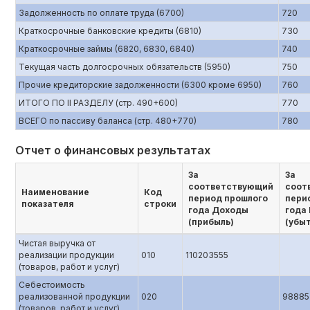
Задолженность по оплате труда (6700)
720
Краткосрочные банковские кредиты (6810)
730
Краткосрочные займы (6820, 6830, 6840)
740
Текущая часть долгосрочных обязательств (5950)
750
Прочие кредиторские задолженности (6300 кроме 6950)
760
ИТОГО ПО II РАЗДЕЛУ (стр. 490+600)
770
ВСЕГО по пассиву баланса (стр. 480+770)
780
Отчет о финансовых результатах
За
За
соответствующий
соот
Наименование
Код
период прошлого
пери
показателя
строки
года Доходы
года
(прибыль)
(убы
Чистая выручка от
реализации продукции
010
110203555
(товаров, работ и услуг)
Себестоимость
реализованной продукции
020
98885
(товаров, работ и услуг)