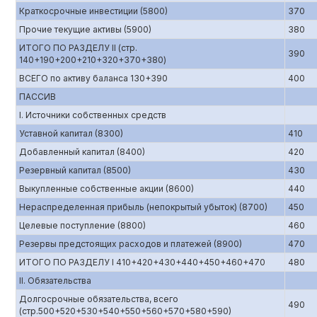
Краткосрочные инвестиции (5800)
370
Прочие текущие активы (5900)
380
ИТОГО ПО РАЗДЕЛУ II (стр.
390
140+190+200+210+320+370+380)
ВСЕГО по активу баланса 130+390
400
ПАССИВ
I. Источники собственных средств
Уставной капитал (8300)
410
Добавленный капитал (8400)
420
Резервный капитал (8500)
430
Выкупленные собственные акции (8600)
440
Нераспределенная прибыль (непокрытый убыток) (8700)
450
Целевые поступление (8800)
460
Резервы предстоящих расходов и платежей (8900)
470
ИТОГО ПО РАЗДЕЛУ I 410+420+430+440+450+460+470
480
II. Обязательства
Долгосрочные обязательства, всего
490
(стр.500+520+530+540+550+560+570+580+590)