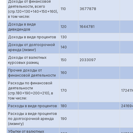
Доходы от финансовой
деятельности, всего
110
3677878
(стр.120+130+140+150+160),
в том числе:
Доходы в виде
120
1644781
дивидендов
Доходы в виде процентов
130
Доходы от долгосрочной
140
аренда (лизинг)
Доходы от валютных
150
2033097
курсовых разниц
Прочие доходы от
160
финансовой деятельности
Расходы по финансовой
деятельности
170
172411
(стр.180+190+200+210), в
том числе:
Расходы в виде процентов
180
24169
Расходы а виде процентов
по долгосрочной аренда
190
(лизингу)
Убытки от валютных