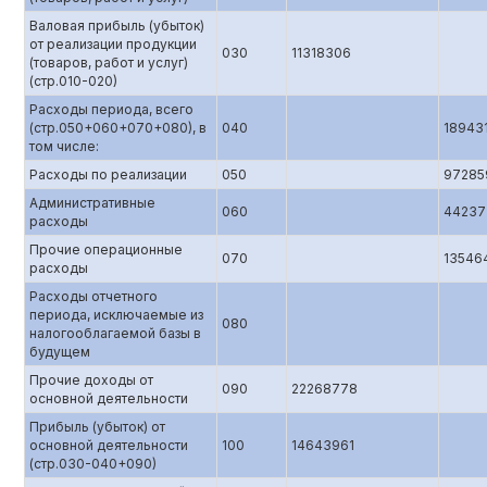
Валовая прибыль (убыток)
от реализации продукции
030
11318306
(товаров, работ и услуг)
(стр.010-020)
Расходы периода, всего
(стр.050+060+070+080), в
040
18943
том числе:
Расходы по реализации
050
97285
Административные
060
44237
расходы
Прочие операционные
070
13546
расходы
Расходы отчетного
периода, исключаемые из
080
налогооблагаемой базы в
будущем
Прочие доходы от
090
22268778
основной деятельности
Прибыль (убыток) от
основной деятельности
100
14643961
(стр.0З0-040+090)