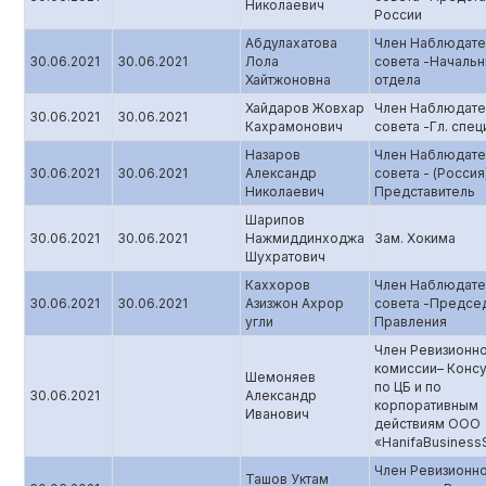
Николаевич
России
Абдулахатова
Член Наблюдате
30.06.2021
30.06.2021
Лола
совета -Начальн
Хайтжоновна
отдела
Хайдаров Жовхар
Член Наблюдате
30.06.2021
30.06.2021
Кахрамонович
совета -Гл. спец
Назаров
Член Наблюдате
30.06.2021
30.06.2021
Александр
совета - (Россия
Николаевич
Представитель
Шарипов
30.06.2021
30.06.2021
Нажмиддинходжа
Зам. Хокима
Шухратович
Каххоров
Член Наблюдате
30.06.2021
30.06.2021
Азизжон Ахрор
совета -Предсе
угли
Правления
Член Ревизионн
комиссии– Консу
Шемоняев
по ЦБ и по
30.06.2021
Александр
корпоративным
Иванович
действиям ООО
«HanifaBusinessS
Член Ревизионн
Ташов Уктам