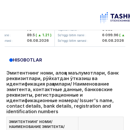
orbank> ATB)
UZMK (<O'zmetkombinat> AJ)
79
6 099
Yopilish narxi :
89.5
( ▲ 1.21 )
6 099.96
( ▲ 0.08 )
So'nggi bitim narxi :
06.08.2026
06.08.2026
 :
So'nggi bitim sanasi :
HISOBOTLAR
Эмитентнинг номи, алоқа маълумотлари, банк
реквизитлари, рўйхатдан ўтказиш ва
идентификация рақамлари/ Наименование
эмитента, контактные данные, банковские
реквизиты, регистрационные и
идентификационные номера/ Issuer's name,
contact details, bank details, registration and
identification numbers
ЭМИТЕНТНИНГ НОМИ/
НАИМЕНОВАНИЕ ЭМИТЕНТА/