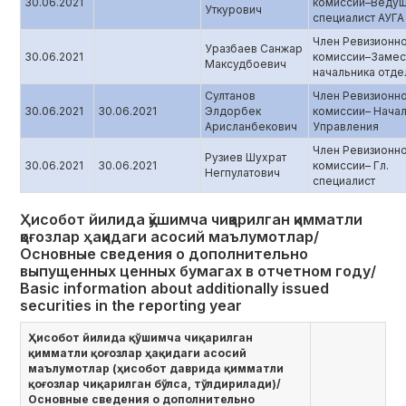
30.06.2021
комиссии–Веду
Уткурович
специалист АУГА
Член Ревизионн
Уразбаев Санжар
30.06.2021
комиссии–Замес
Максудбоевич
начальника отде
Султанов
Член Ревизионн
30.06.2021
30.06.2021
Элдорбек
комиссии– Нача
Арисланбекович
Управления
Член Ревизионн
Рузиев Шухрат
30.06.2021
30.06.2021
комиссии– Гл.
Негпулатович
специалист
Ҳисобот йилида қўшимча чиқарилган қимматли
қоғозлар ҳақидаги асосий маълумотлар/
Основные сведения о дополнительно
выпущенных ценных бумагах в отчетном году/
Basic information about additionally issued
securities in the reporting year
Ҳисобот йилида қўшимча чиқарилган
қимматли қоғозлар ҳақидаги асосий
маълумотлар (ҳисобот даврида қимматли
қоғозлар чиқарилган бўлса, тўлдирилади)/
Основные сведения о дополнительно