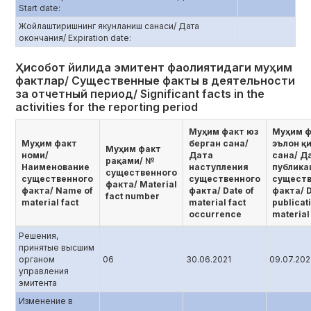
Start date:
Жойлаштиришнинг якунланиш санаси/ Дата
окончания/ Еxpiration date:
Ҳисобот йилида эмитент фаолиятидаги муҳим
фактлар/ Существенные факты в деятельности
за отчетный период/ Significant facts in the
activities for the reporting period
Муҳим факт юз
Муҳим ф
Муҳим факт
берган сана/
эълон қ
Муҳим факт
номи/
Дата
сана/ Д
рақами/ №
Наименование
наступления
публика
существенного
существенного
существенного
существ
факта/ Мaterial
факта/ Name of
факта/ Date of
факта/ D
fact number
material fact
material fact
publicat
occurrence
material
Решения,
принятые высшим
органом
06
30.06.2021
09.07.202
управления
эмитента
Изменение в