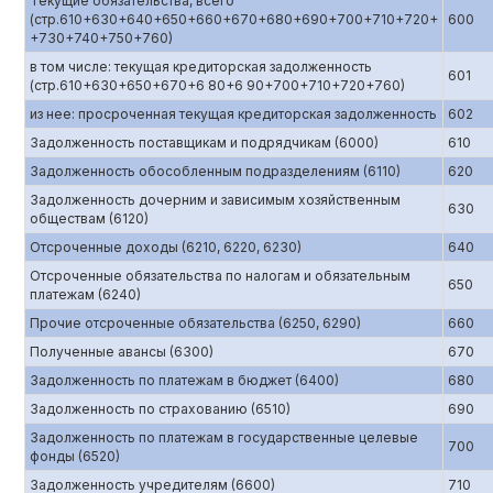
Текущие обязательства, всего
(стр.610+630+640+650+660+670+680+690+700+710+720+
600
+730+740+750+760)
в том числе: текущая кредиторская задолженность
601
(стр.610+630+650+670+6 80+6 90+700+710+720+760)
из нее: просроченная текущая кредиторская задолженность
602
Задолженность поставщикам и подрядчикам (6000)
610
Задолженность обособленным подразделениям (6110)
620
Задолженность дочерним и зависимым хозяйственным
630
обществам (6120)
Отсроченные доходы (6210, 6220, 6230)
640
Отсроченные обязательства по налогам и обязательным
650
платежам (6240)
Прочие отсроченные обязательства (6250, 6290)
660
Полученные авансы (6300)
670
Задолженность по платежам в бюджет (6400)
680
Задолженность по страхованию (6510)
690
Задолженность по платежам в государственные целевые
700
фонды (6520)
Задолженность учредителям (6600)
710