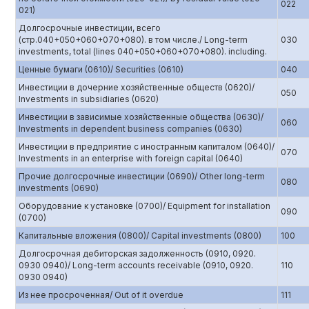
022
021)
Долгосрочные инвестиции, всего
(стр.040+050+060+070+080). в том числе./ Long-term
030
investments, total (lines 040+050+060+070+080). including.
Ценные бумаги (0610)/ Securities (0610)
040
Инвестиции в дочерние хозяйственные обществ (0620)/
050
Investments in subsidiaries (0620)
Инвестиции в зависимые хозяйственные общества (0630)/
060
Investments in dependent business companies (0630)
Инвестиции в предприятие с иностранным капиталом (0640)/
070
Investments in an enterprise with foreign capital (0640)
Прочие долгосрочные инвестиции (0690)/ Other long-term
080
investments (0690)
Оборудование к установке (0700)/ Equipment for installation
090
(0700)
Капитальные вложения (0800)/ Capital investments (0800)
100
Долгосрочная дебиторская задолженность (0910, 0920.
0930 0940)/ Long-term accounts receivable (0910, 0920.
110
0930 0940)
Из нее просроченная/ Out of it overdue
111