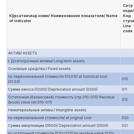
Сатр
коди/
Кўрсаткичлар номи/ Наименование показателя/ Name
Код
of indicator
стро
Line
code
АКТИВ/ ASSETS
I. Долгосрочные активы/ Long term assets
Основные средства:/ Fixed assets:
по первоначальной стоимости (01,03)/ at historical cost
010
(01.03)
Сумма износа (0200)/ Depreciation amount (0200)
011
Остаточная (балансовая) стоимость (стр.010-011)/ Residual
012
(book) value (str.010-011)
Нематериальные активы:/ Intangible assets:
по первоначальной стоимости/ at original cost
020
Сумма амортизации (0500)/ Depreciation amount (0500)
021
по остаточной стоимости (020-021)/ by residual value (020-