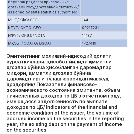
берилган рақамлар/ присвоенные
органами государственной статистики/
assigned by state statistics authorities:
МШТ/ КФС/ CFO
144
КТУТ/ ОКПО: CEO
00217231
ИФУТ/ ОКЭД/ NCTA
14187
МҲОБТ/ СОАТО/ DSOAT
1727419
Эмитентнинг молиявий-иқтисодий ҳолати
кўрсаткичлари, ҳисобот йилида қимматли
қоғозлар бўйича ҳисобланган даромадлар
миқдори, қимматли қоғозлар бўйича
даромадларни тўлаш юзасидан мавжуд
қарздорлик/ Показатели финансово-
экономического состояния эмитента, объем
начисленных доходов по ЦБ в отчетном году,
имеющаяся задолженность по выплате
доходов по ЦБ/ Indicators of the financial and
economic condition of the issuer, the volume of
accrued income on the securities in the reporting
year, the existing debt on the payment of income
on the securities: