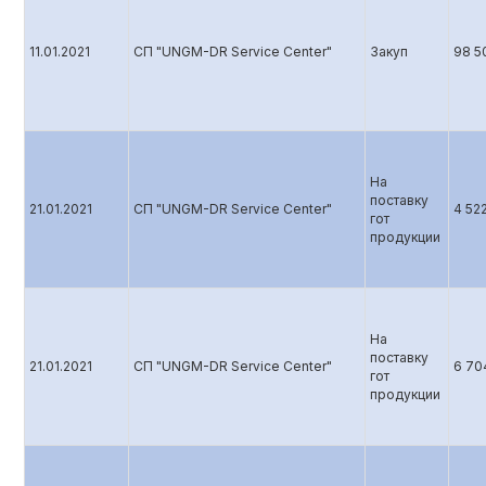
11.01.2021
СП "UNGM-DR Service Center"
Закуп
98 5
На
поставку
21.01.2021
СП "UNGM-DR Service Center"
4 52
гот
продукции
На
поставку
21.01.2021
СП "UNGM-DR Service Center"
6 70
гот
продукции