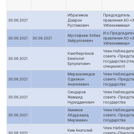
Ибрагимов
Председатель
30.06.2021
Даврон
правления АО «
Рустамович
Узбекхиммаш»
И.о.Председате
Мустафаев Элбек
30.06.2021
30.06.2021
правления АО «
Хайруллаевич
Узбекхиммаш»
Член Наблюдате
Каипбергенов
совета -Предста
30.06.2021
Бекполат
государства (гл
Ерпулатович
специалист)
Мирзаахмедов
Член Наблюдате
30.06.2021
Одилжон
совета -Предста
Анапияевич
государства
Синдаров
Член Наблюдате
30.06.2021
Жамшид
совета -Предста
Нуриддинович
государства
Хакимов
Член Наблюдате
30.06.2021
Абдурашид
совета -Предста
Мирзаевич
государства
Член Наблюдате
Ким Анатолий
30.06.2021
совета –Предста