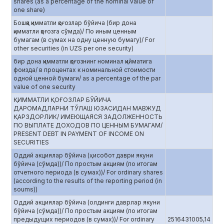
shares (as a percentage of the nominal value of
one share)
Бошқа қимматли қоғозлар бўйича (бир дона
қимматли қоғозга сўмда)/ По иным ценным
бумагам (в сумах на одну ценную бумагу)/ For
other securities (in UZS per one security)
бир дона қимматли қоғознинг номинал қийматига
фоизда/ в процентах к номинальной стоимости
одной ценной бумаги/ as a percentage of the par
value of one security
ҚИММАТЛИ ҚОҒОЗЛАР БЎЙИЧА
ДАРОМАДЛАРНИ ТЎЛАШ ЮЗАСИДАН МАВЖУД
ҚАРЗДОРЛИК/ ИМЕЮЩАЯСЯ ЗАДОЛЖЕННОСТЬ
ПО ВЫПЛАТЕ ДОХОДОВ ПО ЦЕННЫМ БУМАГАМ/
PRESENT DEBT IN PAYMENT OF INCOME ON
SECURITIES
Оддий акциялар бўйича (ҳисобот даври якуни
бўйича (сўмда))/ По простым акциям (по итогам
отчетного периода (в сумах))/ For ordinary shares
(according to the results of the reporting period (in
soums))
Оддий акциялар бўйича (олдинги даврлар якуни
бўйича (сўмда))/ По простым акциям (по итогам
предыдущих периодов (в сумах))/ For ordinary
2516431005,14