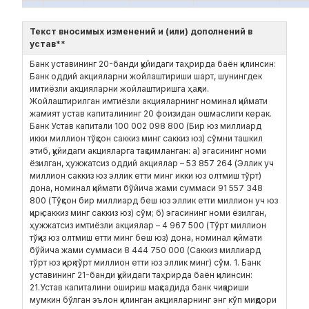
Текст вносимых изменений и (или) дополнений в
устав**
Банк уставининг 20-банди қуйидаги таҳрирда баён қилинсин:
Банк оддий акцияларни жойлаштириши шарт, шунингдек
имтиёзли акцияларни жойлаштиришга ҳақли.
Жойлаштирилган имтиёзли акцияларнинг номинал қиймати
жамият устав капиталининг 20 фоизидан ошмаслиги керак.
Банк Устав капитали 100 002 098 800 (Бир юз миллиард
икки миллион тўқсон саккиз минг саккиз юз) сўмни ташкил
этиб, қуйидаги акцияларга тақсимланган: а) эгасининг номи
ёзилган, ҳужжатсиз оддий акциялар – 53 857 264 (Эллик уч
миллион саккиз юз эллик етти минг икки юз олтмиш тўрт)
дона, номинал қиймати бўйича жами суммаси 91 557 348
800 (Тўқсон бир миллиард беш юз эллик етти миллион уч юз
қирқ саккиз минг саккиз юз) сўм; б) эгасининг номи ёзилган,
ҳужжатсиз имтиёзли акциялар – 4 967 500 (Тўрт миллион
тўққиз юз олтмиш етти минг беш юз) дона, номинал қиймати
бўйича жами суммаси 8 444 750 000 (Саккиз миллиард
тўрт юз қирқ тўрт миллион етти юз эллик минг) сўм. 1. Банк
уставининг 21-банди қуйидаги таҳрирда баён қилинсин:
21.Устав капиталини ошириш мақсадида банк чиқариши
мумкин бўлган эълон қилинган акцияларнинг энг кўп миқдори