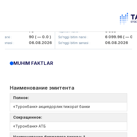
mkorbank> ATB)
UZMK (<O'zmetkombinat> AJ)
79
6 099
Yopilish narxi :
90
( — 0.0 )
6 099.96
( — 0.0 )
rxi :
So'nggi bitim narxi :
06.08.2026
06.08.2026
nasi :
So'nggi bitim sanasi :
MUHIM FAKTLAR
Наименование эмитента
Полное:
«Туронбанк» акциядорлик тижорат банки
Сокращенное:
«Туронбанк» АТБ
Наименование биржевого тикера: *