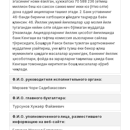
эгасининг номи ёзилган, ҳужжатсиз 70 588 236 (етмиш
миллион беш юз саксон саккиз минг икки юз ўттиз олти)
дона оддий акцияларни ташкил этади. 2. Банк уставининг
46-банди биринчи хатбошиси қуйидаги таҳрирда баён
қилинсин: 46. Йиллик умумий йиғилишлар ҳар молия йили
тугагандан кейин олти ойдан кеч бўлмаган муддатда
ўтказилади. Акциядорларнинг йиллик ҳисобот йиғилишида
банк Кенгаши ва тафтиш комиссия аъзоларини сайлаш
тўғрисидаги, Бошқарув Раиси билан тузилган шартноманинг
муддатини узайтириш, уни қайта тузиш ёки бекор қилиш
мумкинлиги ҳақидаги масалалар шунингдек, банкнинг йиллик
ҳисоботлари, фойда ва зарарларни тақсимлаш ҳамда банк
Кенгаши томонидан киритилган бошқа масалалар кўриб
чиқилади.
Ф.И.О. руководителя исполнительного органа:
Мирзаев Чори Садибакасович
Ф.И.О. главного бухгалтера:
Турсунов Хужаёр Файзиевич
Ф.И.О. уполномоченного лица, разместившего
информацию на веб-сайте: