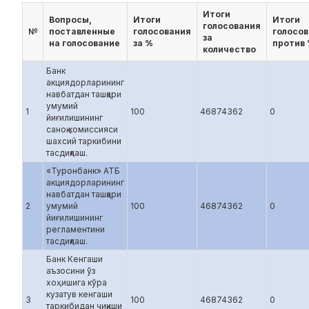
Итоги
Вопросы,
Итоги
Итоги
голосования
№
поставленные
голосования
голосо
за
на голосование
за %
против
количество
Банк
акциядорларининг
навбатдан ташқари
умумий
1
100
46874362
0
йиғилишининг
саноқ комиссияси
шахсий таркибини
тасдиқлаш.
«Туронбанк» АТБ
акциядорларининг
навбатдан ташқари
2
умумий
100
46874362
0
йиғилишининг
регламентини
тасдиқлаш.
Банк Кенгаши
аъзосини ўз
хоҳишига кўра
кузатув кенгаши
3
100
46874362
0
таркибидан чиқиши