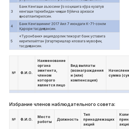
Банк Кенгаши аъзосини ўз хоҳишига кўра кузатув
3
кенгаши таркибидан чиқиши бўйича аризаси
қаноатлантирилсин.
Банк Кенгашининг 2017 йил 7 июндаги К-71-сонли
4
Қарори тасдиқлансин.
«Туронбанк» акциядорлик тижорат банк уставига
5
киритилаётган ўзгартиришлар иловага мувофиқ
тасдиқлансин.
Наименование
органа
Вид выплаты
эмитента,
(вознаграждения
Начислен
№
Ф.И.О.
членом
и (или)
сумма (су
которого
компенсация)
является лицо
Избрание членов наблюдательного совета:
Тип
Коли
Место
№
Ф.И.О.
Должность
принадлежащих
прин
работы
акций
акци