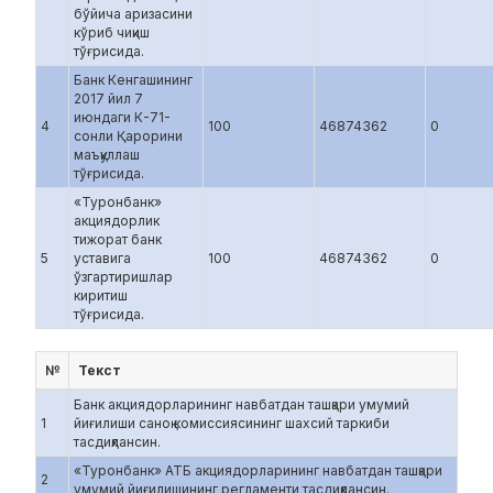
бўйича аризасини
кўриб чиқиш
тўғрисида.
Банк Кенгашининг
2017 йил 7
июндаги К-71-
4
100
46874362
0
сонли Қарорини
маъқуллаш
тўғрисида.
«Туронбанк»
акциядорлик
тижорат банк
5
уставига
100
46874362
0
ўзгартиришлар
киритиш
тўғрисида.
№
Текст
Банк акциядорларининг навбатдан ташқари умумий
1
йиғилиши саноқ комиссиясининг шахсий таркиби
тасдиқлансин.
«Туронбанк» АТБ акциядорларининг навбатдан ташқари
2
умумий йиғилишининг регламенти тасдиқлансин.