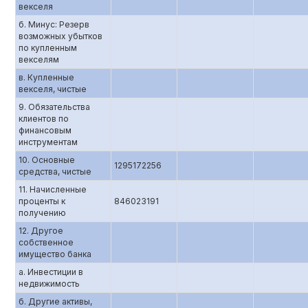
векселя
б. Минус: Резерв
возможных убытков
по купленным
векселям
в. Купленные
векселя, чистые
9. Обязательства
клиентов по
финансовым
инструментам
10. Основные
1295172256
средства, чистые
11. Начисленные
проценты к
846023191
получению
12. Другое
собственное
имущество банка
а. Инвестиции в
недвижимость
б. Другие активы,