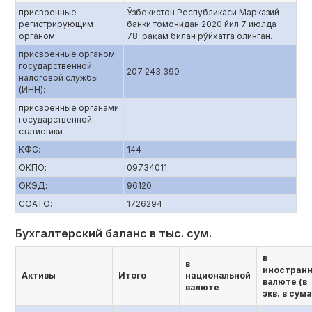
присвоенные
Ўзбекистон Республикаси Марказий
регистрирующим
банки томонидан 2020 йил 7 июлда
органом:
78-рақам билан рўйхатга олинган.
присвоенные органом
государственной
207 243 390
налоговой службы
(ИНН):
присвоенные органами
государственной
статистики
КФС:
144
ОКПО:
09734011
ОКЭД:
96120
СОАТО:
1726294
Бухгалтерский баланс в тыс. сум.
в
в
иностран
Активы
Итого
национальной
валюте (в
валюте
экв. в сума