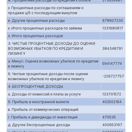
ж. Процентные расходы по кредитам к оплате
275659987
з. Процентные расходы по соглашениям о
продаже ц/б с последующим выкупом
и. Другие процентные расходы
678907230
к. Итого процентных расходов по займам
1331680817
л. Итого процентных расходов
3. ЧИСТЫЕ ПРОЦЕНТНЫЕ ДОХОДЫ ДО ОЦЕНКИ
ВОЗМОЖНЫХ УБЫТКОВ ПО КРЕДИТАМ И
384348791
ЛИЗИНГУ
а. Минус: Оценка возможных убытков по кредитам
594147774
и лизингу
б. Чистые процентные доходы после оценки
-229727757
возможных убытков по кредитам и лизингу
4. БЕСПРОЦЕНТНЫЕ ДОХОДЫ
а. Доходы от комиссий и платы за услуги
133701572
б. Прибыль в иностранной валюте
402502164
в. Прибыль от коммерческих операций
г. Прибыль и дивиденды от инвестиций
470535
д. Другие беспроцентные доходы
400653197