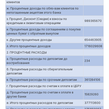
клиентов
ж. Процентные доходы по обяз-вам клиентов по
непогашенным акцептам этого банка
з. Процент, Дисконт (Скидки) и взносы по
989365670
кредитным и лизинговым операциям
и. Процентные доходы по соглашениям о покупке
ценных бумаг с обратным выкупом
к. Другие процентные доходы
654463905
л. Итого процентных доходов
1716029608
2. ПРОЦЕНТНЫЕ РАСХОДЫ
а. Процентные расходы по депозитам до
234
востребования
б. Процентные расходы по сберегательным
депозитам
в. Процентные расходы по срочным депозитам
361284106
г. Процентные расходы по счетам к оплате в ЦБРУ
д. Процентные расходы по счетам к оплате в
15829260
другие банки
е. Итого процентных расходов по депозитам
377113600