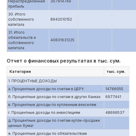
Нераспределенная
307914749
прибыль
30. Итого
собственного
8942010152
капитала
31. Итого
обязательств и
40831631225
собственного
капитала
Отчет о финансовых результатах в тыс. сум.
Категории
тыс. сум.
1. ПРОЦЕНТНЫЕ ДОХОДЫ
a. Процентные доходы по счетам в ЦБРУ
14766055
б. Процентные доходы по счетам в других банках
6977441
в. Процентные доходы по купленным векселям
г. Процентные доходы по инвестициям
48696537
д. Процентные доходы по счетам купли-продажи
ценных бумаг
е. Процентные доходы по обязательствам