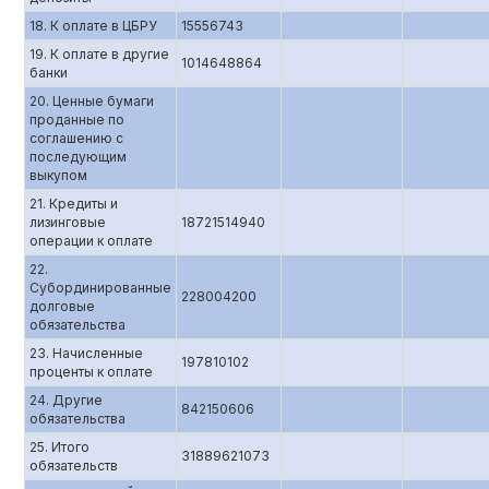
18. К оплате в ЦБРУ
15556743
19. К оплате в другие
1014648864
банки
20. Ценные бумаги
проданные по
соглашению с
последующим
выкупом
21. Кредиты и
лизинговые
18721514940
операции к оплате
22.
Субординированные
228004200
долговые
обязательства
23. Начисленные
197810102
проценты к оплате
24. Другие
842150606
обязательства
25. Итого
31889621073
обязательств