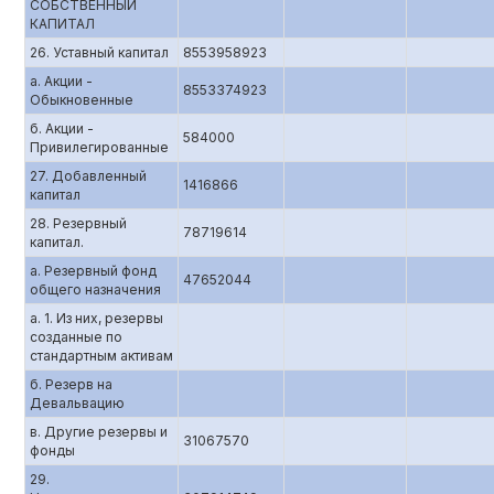
СОБСТВЕННЫЙ
КАПИТАЛ
26. Уставный капитал
8553958923
а. Акции -
8553374923
Обыкновенные
б. Акции -
584000
Привилегированные
27. Добавленный
1416866
капитал
28. Резервный
78719614
капитал.
а. Резервный фонд
47652044
общего назначения
а. 1. Из них, резервы
созданные по
стандартным активам
б. Резерв на
Девальвацию
в. Другие резервы и
31067570
фонды
29.