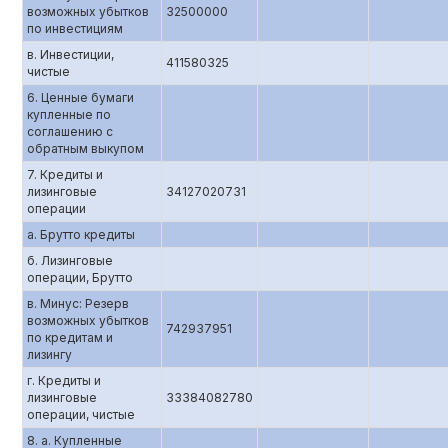
возможных убытков
32500000
по инвестициям
в. Инвестиции,
411580325
чистые
6. Ценные бумаги
купленные по
соглашению c
обратным выкупом
7. Кредиты и
лизинговые
34127020731
операции
а. Брутто кредиты
б. Лизинговые
операции, Брутто
в. Минус: Резерв
возможных убытков
742937951
по кредитам и
лизингу
г. Кредиты и
лизинговые
33384082780
операции, чистые
8. а. Купленные