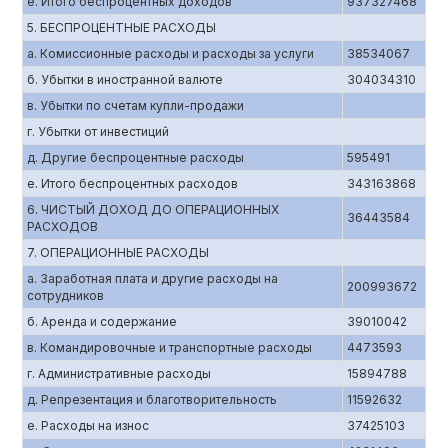
е. Итого беспроцентных доходов
937327468
5. БЕСПРОЦЕНТНЫЕ РАСХОДЫ
а. Комиссионные расходы и расходы за услуги
38534067
б. Убытки в иностранной валюте
304034310
в. Убытки по счетам купли-продажи
г. Убытки от инвестиций
д. Другие беспроцентные расходы
595491
е. Итого беспроцентных расходов
343163868
6. ЧИСТЫЙ ДОХОД ДО ОПЕРАЦИОННЫХ
36443584
РАСХОДОВ
7. ОПЕРАЦИОННЫЕ РАСХОДЫ
а. Заработная плата и другие расходы на
200993672
сотрудников
б. Аренда и содержание
39010042
в. Командировочные и транспортные расходы
4473593
г. Административные расходы
15894788
д. Репрезентация и благотворительность
11592632
е. Расходы на износ
37425103