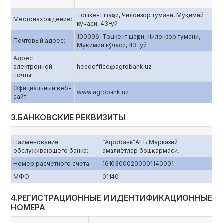
Тошкент шаҳри, Чилонзор тумани, Муқимий
Местонахождение:
кўчаси, 43-уй
100096, Тошкент шаҳри, Чилонзор тумани,
Почтовый адрес:
Муқимий кўчаси, 43-уй
Адрес
электронной
headoffice@agrobank.uz
почты:
Официальный веб-
www.agrobank.uz
сайт:
3.БАНКОВСКИЕ РЕКВИЗИТЫ
Наименование
“Агробанк”АТБ Марказий
обслуживающего банка:
амалиётлар бошқармаси.
Номер расчетного счета:
16103000200001140001
МФО:
01140
4.РЕГИСТРАЦИОННЫЕ И ИДЕНТИФИКАЦИОННЫЕ
НОМЕРА