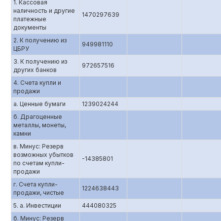
1. Кассовая
наличность и другие
1470297639
платежные
документы
2. К получению из
949981110
ЦБРУ
3. К получению из
972657516
других банков
4. Счета купли и
продажи
а. Ценные бумаги
1239024244
б. Драгоценные
металлы, монеты,
камни
в. Минус: Резерв
возможных убытков
-14385801
по счетам купли-
продажи
г. Счета купли-
1224638443
продажи, чистые
5. а. Инвестиции
444080325
б. Минус: Резерв