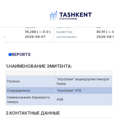
lmaliq KMK> AJ)
KFSK (<Kafolat sug'urta kompaniya
16,100
82
Open Price :
16,288
( — 0.0 )
83.91
( — 0.0 )
Quoted Price :
2026-08-07
2026-08-07
 :
Last transaction :
REPORTS
1.НАИМЕНОВАНИЕ ЭМИТЕНТА:
“Агробанк” акциядорлик тижорат
Полное:
банки
Сокращенное:
“Агробанк” АТБ
Наименование биржевого
AGB
тикера:
2.КОНТАКТНЫЕ ДАННЫЕ