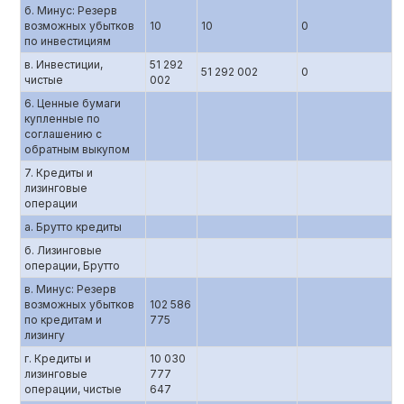
б. Минус: Резерв
возможных убытков
10
10
0
по инвестициям
в. Инвестиции,
51 292
51 292 002
0
чистые
002
6. Ценные бумаги
купленные по
соглашению c
обратным выкупом
7. Кредиты и
лизинговые
операции
а. Брутто кредиты
б. Лизинговые
операции, Брутто
в. Минус: Резерв
возможных убытков
102 586
по кредитам и
775
лизингу
г. Кредиты и
10 030
лизинговые
777
операции, чистые
647