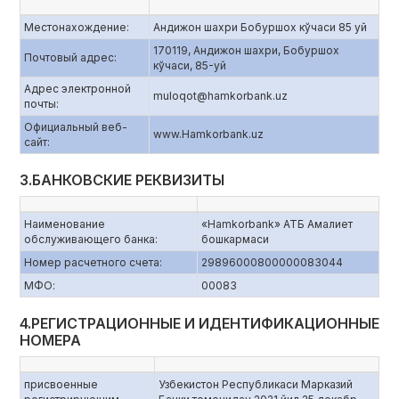
Местонахождение:
Андижон шахри Бобуршох кўчаси 85 уй
170119, Андижон шахри, Бобуршох
Почтовый адрес:
кўчаси, 85-уй
Адрес электронной
muloqot@hamkorbank.uz
почты:
Официальный веб-
www.Hamkorbank.uz
сайт:
3.БАНКОВСКИЕ РЕКВИЗИТЫ
Наименование
«Hamkorbank» АТБ Амалиет
обслуживающего банка:
бошкармаси
Номер расчетного счета:
29896000800000083044
МФО:
00083
4.РЕГИСТРАЦИОННЫЕ И ИДЕНТИФИКАЦИОННЫЕ
НОМЕРА
присвоенные
Узбекистон Республикаси Марказий