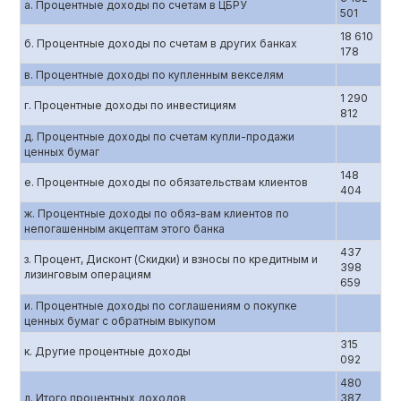
a. Процентные доходы по счетам в ЦБРУ
501
18 610
б. Процентные доходы по счетам в других банках
178
в. Процентные доходы по купленным векселям
1 290
г. Процентные доходы по инвестициям
812
д. Процентные доходы по счетам купли-продажи
ценных бумаг
148
е. Процентные доходы по обязательствам клиентов
404
ж. Процентные доходы по обяз-вам клиентов по
непогашенным акцептам этого банка
437
з. Процент, Дисконт (Скидки) и взносы по кредитным и
398
лизинговым операциям
659
и. Процентные доходы по соглашениям о покупке
ценных бумаг с обратным выкупом
315
к. Другие процентные доходы
092
480
л. Итого процентных доходов
387