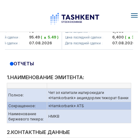
T
n
mkorbank> ATB)
UZMK (<O'zmetkombinat> AJ)
79
6,099
:
Цена закрытия :
95.49
( ▲ 5.49 )
6,400
( ▲ 300.0
 сделки :
Цена последний сделки :
07.08.2026
07.08.2026
сделки :
Дата последней сделки :
ОТЧЕТЫ
1.НАИМЕНОВАНИЕ ЭМИТЕНТА:
Чет эл капитали иштирокидаги
Полное:
«Hamkorbank» акциядорлик тижорат банки
Сокращенное:
«Hamkorbank» АТБ
Наименование
HMKB
биржевого тикера:
2.КОНТАКТНЫЕ ДАННЫЕ