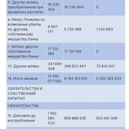
б. Другие активы,
16 339
приобретенные при
16 339 464
0
464
кредитных расчетах
в. Минус: Резервы на
возможные убытки
6 967
по другому
5 726 488
1 240 683
171
собственному
имуществу банка
г. Чистые, другое
17 120
собственное
17 120 199
0
199
имущество банка
341 666
13. Другие активы
268 823 487
72 842 921
408
13 199
14. Итого активов
8 194 193 616
5 005 383 934
577 550
ОБЯЗАТЕЛЬСТВА И
СОБСТВЕННЫЙ
КАПИТАЛ
ОБЯЗАТЕЛЬСТВА
1 452
15. Депозиты до
580
858 888 635
593 691 398
востребования
033