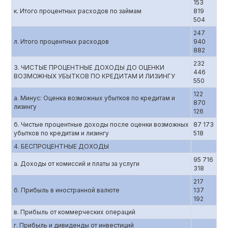
153
к. Итого процентных расходов по займам
819
504
247
л. Итого процентных расходов
940
882
232
3. ЧИСТЫЕ ПРОЦЕНТНЫЕ ДОХОДЫ ДО ОЦЕНКИ
446
ВОЗМОЖНЫХ УБЫТКОВ ПО КРЕДИТАМ И ЛИЗИНГУ
550
122
а. Минус: Оценка возможных убытков по кредитам и
870
лизингу
126
б. Чистые процентные доходы после оценки возможных
87 173
убытков по кредитам и лизингу
518
4. БЕСПРОЦЕНТНЫЕ ДОХОДЫ
95 716
а. Доходы от комиссий и платы за услуги
318
217
б. Прибыль в иностранной валюте
137
192
в. Прибыль от коммерческих операций
г. Прибыль и дивиденды от инвестиций