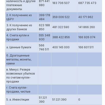
наличность и другие
871 441
183 706 507
687 735 473
платежные
980
документы
2. К получению из
399 178
359 006 522
40 171 962
ЦБРУ
484
3. К получению из
623 188
481 322 590
141 866 260
других банков
850
4. Счета купли и
555 348
388 422 856
166 926 074
продажи
930
566
а. Ценные бумаги
400 145 000
166 601 511
746 511
б. Драгоценные
металлы, монеты,
камни
в. Минус: Резерв
возможных убытков
по счетам купли-
продажи
г. Счета купли-
продажи, чистые
51 221
5. а. Инвестиции
51 221 390
0
390