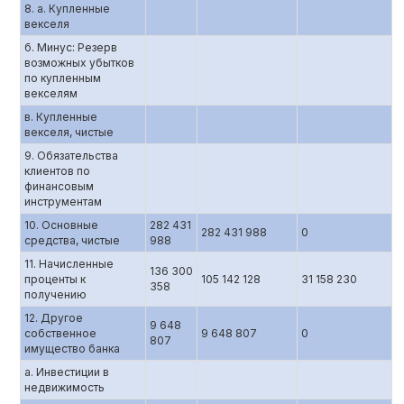
8. а. Купленные
векселя
б. Минус: Резерв
возможных убытков
по купленным
векселям
в. Купленные
векселя, чистые
9. Обязательства
клиентов по
финансовым
инструментам
10. Основные
282 431
282 431 988
0
средства, чистые
988
11. Начисленные
136 300
проценты к
105 142 128
31 158 230
358
получению
12. Другое
9 648
собственное
9 648 807
0
807
имущество банка
а. Инвестиции в
недвижимость