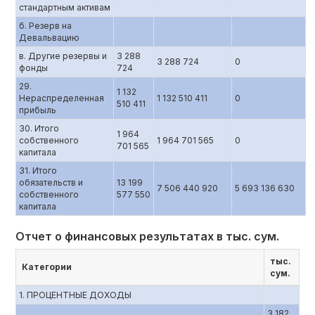
стандартным активам
б. Резерв на
Девальвацию
в. Другие резервы и
3 288
3 288 724
0
фонды
724
29.
1 132
Нераспределенная
1 132 510 411
0
510 411
прибыль
30. Итого
1 964
собственного
1 964 701 565
0
701 565
капитала
31. Итого
обязательств и
13 199
7 506 440 920
5 693 136 630
собственного
577 550
капитала
Отчет о финансовых результатах в тыс. сум.
тыс.
Категории
сум.
1. ПРОЦЕНТНЫЕ ДОХОДЫ
3 182