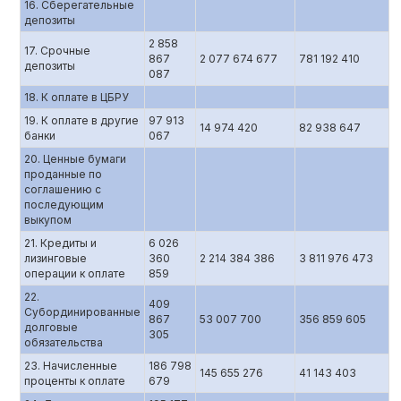
16. Сберегательные
депозиты
2 858
17. Срочные
867
2 077 674 677
781 192 410
депозиты
087
18. К оплате в ЦБРУ
19. К оплате в другие
97 913
14 974 420
82 938 647
банки
067
20. Ценные бумаги
проданные по
соглашению с
последующим
выкупом
21. Кредиты и
6 026
лизинговые
360
2 214 384 386
3 811 976 473
операции к оплате
859
22.
409
Субординированные
867
53 007 700
356 859 605
долговые
305
обязательства
23. Начисленные
186 798
145 655 276
41 143 403
проценты к оплате
679