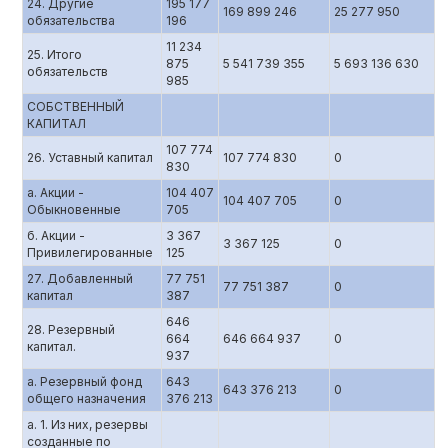
24. Другие
195 177
169 899 246
25 277 950
обязательства
196
11 234
25. Итого
875
5 541 739 355
5 693 136 630
обязательств
985
СОБСТВЕННЫЙ
КАПИТАЛ
107 774
26. Уставный капитал
107 774 830
0
830
а. Акции -
104 407
104 407 705
0
Обыкновенные
705
б. Акции -
3 367
3 367 125
0
Привилегированные
125
27. Добавленный
77 751
77 751 387
0
капитал
387
646
28. Резервный
664
646 664 937
0
капитал.
937
а. Резервный фонд
643
643 376 213
0
общего назначения
376 213
а. 1. Из них, резервы
созданные по