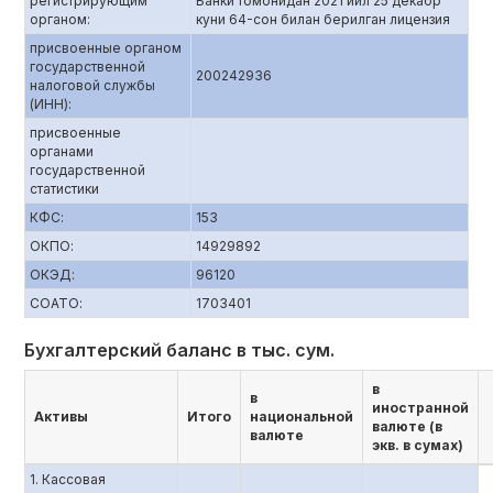
регистрирующим
Банки томонидан 2021 йил 25 декабр
органом:
куни 64-сон билан берилган лицензия
присвоенные органом
государственной
200242936
налоговой службы
(ИНН):
присвоенные
органами
государственной
статистики
КФС:
153
ОКПО:
14929892
ОКЭД:
96120
СОАТО:
1703401
Бухгалтерский баланс в тыс. сум.
в
в
иностранной
Активы
Итого
национальной
валюте (в
валюте
экв. в сумах)
1. Кассовая