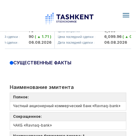
Togg
navig
Hamkorbank> ATB)
UZMK (<O'zmetkombinat> AJ)
79
6,099
я :
Цена закрытия :
90
( ▲ 1.71 )
6,099.96
( ▲ 0.08
ий сделки :
Цена последний сделки :
06.08.2026
06.08.2026
ей сделки :
Дата последней сделки :
СУЩЕСТВЕННЫЕ ФАКТЫ
Наименование эмитента
Полное:
Частный акционерный коммерческий банк «Ravnaq-bank»
Сокращенное:
ЧАКБ «Ravnaq-bank»
Наименование биржевого тикера: *