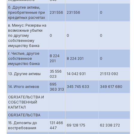
б. Другие активы,
приобретенные при
231 556
231 556
0
кредитных расчетах
в. Минус: Резервы на
возможные убытки
по другому
0
0
0
собственному
имуществу банка
г. Чистые, другое
8 224
собственное
8 224 201
0
201
имущество банка
35 556
13. Другие активы
14 042 931
21 513 092
023
695
14. Итого активов
345 745 633
349 617 680
363 313
ОБЯЗАТЕЛЬСТВА И
СОБСТВЕННЫЙ
КАПИТАЛ
ОБЯЗАТЕЛЬСТВА
15. Депозиты до
131 466
69 128 175
62 338 272
востребования
447