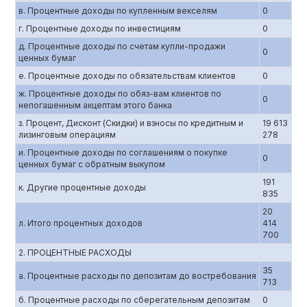
в. Процентные доходы по купленным векселям
0
г. Процентные доходы по инвестициям
0
д. Процентные доходы по счетам купли-продажи
0
ценных бумаг
е. Процентные доходы по обязательствам клиентов
0
ж. Процентные доходы по обяз-вам клиентов по
0
непогашенным акцептам этого банка
з. Процент, Дисконт (Скидки) и взносы по кредитным и
19 613
лизинговым операциям
278
и. Процентные доходы по соглашениям о покупке
0
ценных бумаг с обратным выкупом
191
к. Другие процентные доходы
835
20
л. Итого процентных доходов
414
700
2. ПРОЦЕНТНЫЕ РАСХОДЫ
35
а. Процентные расходы по депозитам до востребования
713
б. Процентные расходы по сберегательным депозитам
0