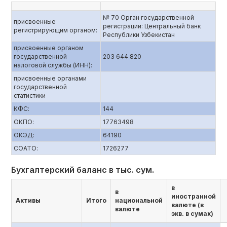
№ 70 Орган государственной
присвоенные
регистрации: Центральный банк
регистрирующим органом:
Республики Узбекистан
присвоенные органом
государственной
203 644 820
налоговой службы (ИНН):
присвоенные органами
государственной
статистики
КФС:
144
ОКПО:
17763498
ОКЭД:
64190
СОАТО:
1726277
Бухгалтерский баланс в тыс. сум.
в
в
иностранной
Активы
Итого
национальной
валюте (в
валюте
экв. в сумах)