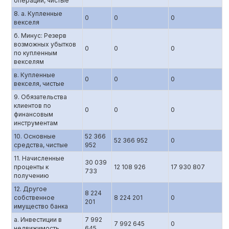
операции, чистые
8. а. Купленные
0
0
0
векселя
б. Минус: Резерв
возможных убытков
0
0
0
по купленным
векселям
в. Купленные
0
0
0
векселя, чистые
9. Обязательства
клиентов по
0
0
0
финансовым
инструментам
10. Основные
52 366
52 366 952
0
средства, чистые
952
11. Начисленные
30 039
проценты к
12 108 926
17 930 807
733
получению
12. Другое
8 224
собственное
8 224 201
0
201
имущество банка
а. Инвестиции в
7 992
7 992 645
0
недвижимость
645