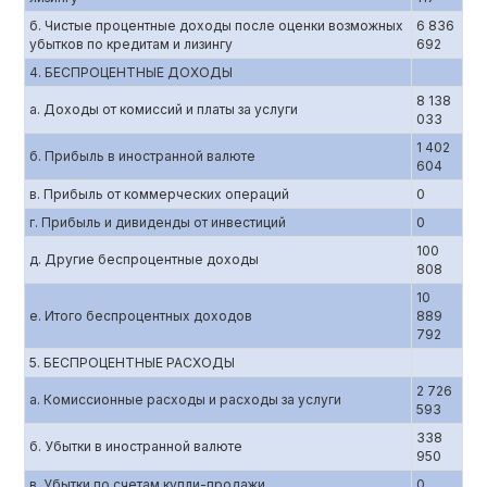
б. Чистые процентные доходы после оценки возможных
6 836
убытков по кредитам и лизингу
692
4. БЕСПРОЦЕНТНЫЕ ДОХОДЫ
8 138
а. Доходы от комиссий и платы за услуги
033
1 402
б. Прибыль в иностранной валюте
604
в. Прибыль от коммерческих операций
0
г. Прибыль и дивиденды от инвестиций
0
100
д. Другие беспроцентные доходы
808
10
е. Итого беспроцентных доходов
889
792
5. БЕСПРОЦЕНТНЫЕ РАСХОДЫ
2 726
а. Комиссионные расходы и расходы за услуги
593
338
б. Убытки в иностранной валюте
950
в. Убытки по счетам купли-продажи
0