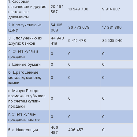
1. Кассовая
наличность и другие
20 464
10 549 780
9 914 807
платежные
587
документы
2. К получению из
54 105
36 773 678
17 331 390
ЦБРУ
068
3. К получению из
44 948
9 412 478
35 535 940
других банков
418
4. Счета купли и
0
0
0
продажи
а. Ценные бумаги
0
0
0
б. Драгоценные
металлы, монеты,
0
0
0
камни
в. Минус: Резерв
возможных убытков
0
0
0
по счетам купли-
продажи
г. Счета купли-
0
0
0
продажи, чистые
406
5. а. Инвестиции
406 457
0
457