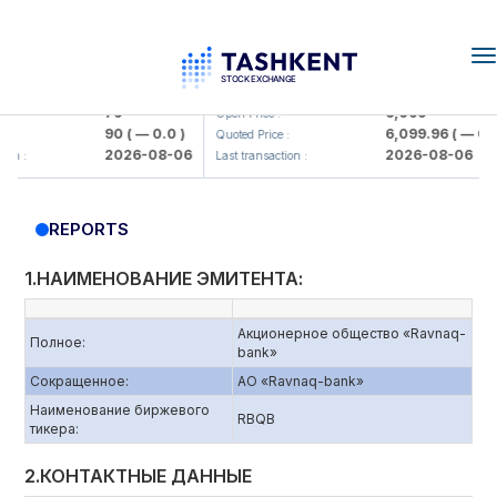
T
n
amkorbank> ATB)
UZMK (<O'zmetkombinat> AJ)
79
6,099
Open Price :
90
( — 0.0 )
6,099.96
( — 0.0 )
Quoted Price :
2026-08-06
2026-08-06
n :
Last transaction :
REPORTS
1.НАИМЕНОВАНИЕ ЭМИТЕНТА:
Акционерное общество «Ravnaq-
Полное:
bank»
Сокращенное:
АО «Ravnaq-bank»
Наименование биржевого
RBQВ
тикера:
2.КОНТАКТНЫЕ ДАННЫЕ