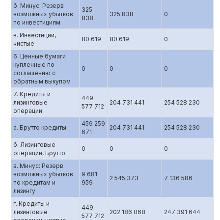
б. Минус: Резерв
325
возможных убытков
325 838
0
838
по инвестициям
в. Инвестиции,
80 619
80 619
0
чистые
6. Ценные бумаги
купленные по
0
0
0
соглашению c
обратным выкупом
7. Кредиты и
449
лизинговые
204 731 441
254 528 230
577 712
операции
459 259
а. Брутто кредиты
204 731 441
254 528 230
671
б. Лизинговые
0
0
0
операции, Брутто
в. Минус: Резерв
возможных убытков
9 681
2 545 373
7 136 586
по кредитам и
959
лизингу
г. Кредиты и
449
лизинговые
202 186 068
247 391 644
577 712