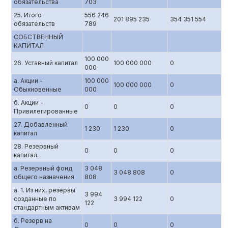
обязательства
703
25. Итого
556 246
201 895 235
354 351 554
обязательств
789
СОБСТВЕННЫЙ
КАПИТАЛ
100 000
26. Уставный капитал
100 000 000
0
000
а. Акции -
100 000
100 000 000
0
Обыкновенные
000
б. Акции -
0
0
0
Привилегированные
27. Добавленный
1 230
1 230
0
капитал
28. Резервный
0
0
0
капитал.
а. Резервный фонд
3 048
3 048 808
0
общего назначения
808
а. 1. Из них, резервы
3 994
созданные по
3 994 122
0
122
стандартным активам
б. Резерв на
0
0
0