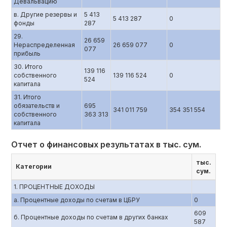
Девальвацию
в. Другие резервы и
5 413
5 413 287
0
фонды
287
29.
26 659
Нераспределенная
26 659 077
0
077
прибыль
30. Итого
139 116
собственного
139 116 524
0
524
капитала
31. Итого
обязательств и
695
341 011 759
354 351 554
собственного
363 313
капитала
Отчет о финансовых результатах в тыс. сум.
тыс.
Категории
сум.
1. ПРОЦЕНТНЫЕ ДОХОДЫ
a. Процентные доходы по счетам в ЦБРУ
0
609
б. Процентные доходы по счетам в других банках
587