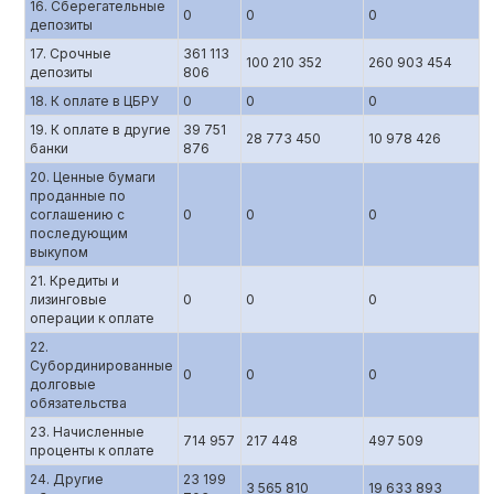
16. Сберегательные
0
0
0
депозиты
17. Срочные
361 113
100 210 352
260 903 454
депозиты
806
18. К оплате в ЦБРУ
0
0
0
19. К оплате в другие
39 751
28 773 450
10 978 426
банки
876
20. Ценные бумаги
проданные по
соглашению с
0
0
0
последующим
выкупом
21. Кредиты и
лизинговые
0
0
0
операции к оплате
22.
Субординированные
0
0
0
долговые
обязательства
23. Начисленные
714 957
217 448
497 509
проценты к оплате
24. Другие
23 199
3 565 810
19 633 893