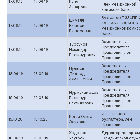
17.06.19
17.06.19
Рано
член Ревизионной
Анваровна
комиссии банка
Бухгалтер ПЗЗХПП
Шималя
«ATLAS GLOBAL», ч
17.06.19
17.06.19
Виктория
Ревизионной комис
Викторовна
банка
Заместитель
Турсунов
Председателя
17.06.19
17.06.19
Искандар
Правления, лен
Бахтинурович
Правления
Заместитель
Пулатов
Председателя
18.06.19
18.06.19
Дилшод
Правления, лен
Акмальевич
Правления
Заместитель
Нурмухамедов
Председателя
18.06.19
18.06.19
Бахтинур
Правления, лен
Бахтиярович
Правления
И.о. главного
Когай Ольга
15.10.20
15.10.20
бухгалтера, лен
Эдиковна
Правления
Ходжаев
Директор департам
18.06.19
18.06.19
Улугбек
Юридической служ