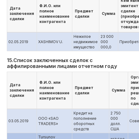
Кем явл
Ф.И.О. или
эмитент
Дата
полное
Предмет
сделке
заключения
Сумма
наименование
сделки
(приобр
сделки
контрагента
отчужда
товаров 
Нежилое
23 000
02.05.2019
XASHIMOV U.
недвижимое
000
Приобрет
имущество
000,0
15.Список заключенных сделок с
аффилированными лицами отчетном году
Орг
Ф.И.О. или
эми
Дата
полное
Предмет
при
заключения
Сумма
наименование
сделки
реш
сделки
контрагента
по
сде
Кредит на
2 750
ООО «SAO
пополнение
000
03.05.2019
Сове
TRADERS»
оборотных
долл.
средств
США
Tursunov