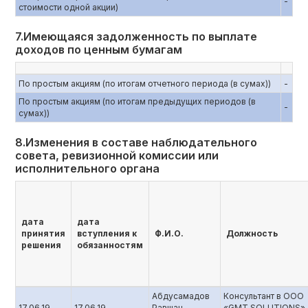
-
стоимости одной акции)
7.Имеющаяся задолженность по выплате
доходов по ценным бумагам
По простым акциям (по итогам отчетного периода (в сумах))
-
По простым акциям (по итогам предыдущих периодов (в
-
сумах))
8.Изменения в составе наблюдательного
совета, ревизионной комиссии или
исполнительного органа
дата
дата
принятия
вступления к
Ф.И.О.
Должность
решения
обязанностям
Абдусамадов
Консультант в ООО
17.06.19
17.06.19
Равшан
«GMT SOLUTIONS»,