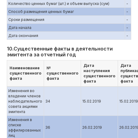
Количество ценных бумаг (шт.) и объем выпуска (сум)
-
Способ размещения ценных бумаг
-
Сроки размещения
-
Дата начала
-
Дата окончания
-
10.Существенные факты в деятельности
эмитента за отчетный год
Дата
Дата
Наименование
№
наступления
публика
существенного
существенного
существенного
существ
факта
факта
факта
факта
Изменения во
владении членов
наблюдательного
34
15.02.2019
15.02.2019
совета акциями
эмитента
Изменения в
списке
36
26.02.2019
26.02.201
аффилированных
лиц