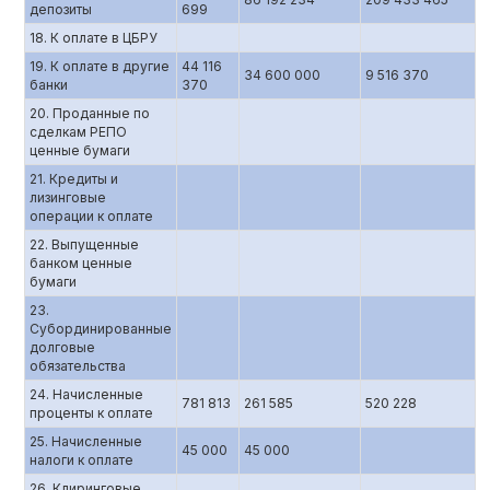
депозиты
699
18. К оплате в ЦБРУ
19. К оплате в другие
44 116
34 600 000
9 516 370
банки
370
20. Проданные по
сделкам РЕПО
ценные бумаги
21. Кредиты и
лизинговые
операции к оплате
22. Выпущенные
банком ценные
бумаги
23.
Субординированные
долговые
обязательства
24. Начисленные
781 813
261 585
520 228
проценты к оплате
25. Начисленные
45 000
45 000
налоги к оплате
26. Клиринговые