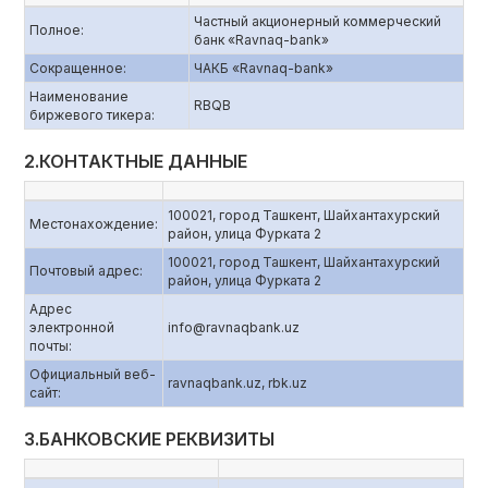
Частный акционерный коммерческий
Полное:
банк «Ravnaq-bank»
Сокращенное:
ЧАКБ «Ravnaq-bank»
Наименование
RBQB
биржевого тикера:
2.КОНТАКТНЫЕ ДАННЫЕ
100021, город Ташкент, Шайхантахурский
Местонахождение:
район, улица Фурката 2
100021, город Ташкент, Шайхантахурский
Почтовый адрес:
район, улица Фурката 2
Адрес
электронной
info@ravnaqbank.uz
почты:
Официальный веб-
ravnaqbank.uz, rbk.uz
сайт:
3.БАНКОВСКИЕ РЕКВИЗИТЫ