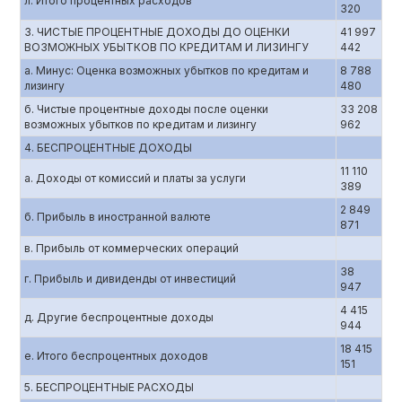
л. Итого процентных расходов
320
3. ЧИСТЫЕ ПРОЦЕНТНЫЕ ДОХОДЫ ДО ОЦЕНКИ
41 997
ВОЗМОЖНЫХ УБЫТКОВ ПО КРЕДИТАМ И ЛИЗИНГУ
442
а. Минус: Оценка возможных убытков по кредитам и
8 788
лизингу
480
б. Чистые процентные доходы после оценки
33 208
возможных убытков по кредитам и лизингу
962
4. БЕСПРОЦЕНТНЫЕ ДОХОДЫ
11 110
а. Доходы от комиссий и платы за услуги
389
2 849
б. Прибыль в иностранной валюте
871
в. Прибыль от коммерческих операций
38
г. Прибыль и дивиденды от инвестиций
947
4 415
д. Другие беспроцентные доходы
944
18 415
е. Итого беспроцентных доходов
151
5. БЕСПРОЦЕНТНЫЕ РАСХОДЫ