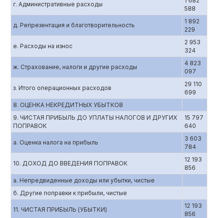
1 682
г. Административные расходы
588
1 892
д. Репрезентация и благотворительность
229
2 953
е. Расходы на износ
324
4 823
ж. Страхование, налоги и другие расходы
097
29 110
з. Итого операционных расходов
699
8. ОЦЕНКА НЕКРЕДИТНЫХ УБЫТКОВ
9. ЧИСТАЯ ПРИБЫЛЬ ДО УПЛАТЫ НАЛОГОВ И ДРУГИХ
15 797
ПОПРАВОК
640
3 603
а. Оценка налога на прибыль
784
12 193
10. ДОХОД ДО ВВЕДЕНИЯ ПОПРАВОК
856
а. Непредвиденные доходы или убытки, чистые
б. Другие поправки к прибыли, чистые
12 193
11. ЧИСТАЯ ПРИБЫЛЬ (УБЫТКИ)
856