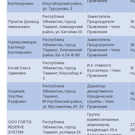
Правления
го
Бахтинурович
Юнусабадский район,
ул. Турсунова, 3
Республика
Заместитель
Пулатов Дилшод
Узбекистан, город
Председателя
18
Акмальевич
Ташкент, Алмазарский
Правления – Член
го
район, ул. Бегойим 20
Правления
Республика
Заместитель
Нурмухамедов
Узбекистан, город
Председателя
18
Бахтинур
Ташкент, Учтепинский
Правления – Член
го
Бахтиярович
район, Кв-л 24-8-85
Правления
Республика
И.о. главного
Когай Ольга
Узбекистан, город
15
бухгалтера – Член
Эдиковна
Ташкент, Юнусабад 4-
го
Правления
3
Республика
Директор
Ходжаев
Узбекистан, город
департамента
18
Улугбек
Ташкент,
Юридической
го
Рауфович
М.Улугбекский район,
службы – Член
ул. Мустакиллик, 81-32
Правления
Группа
взаимосвязанных
ООО FORTIS
Республика
акционеров,
27
RESERVE
Узбекистан, город
владеющих 20 и
20
SYSTEM
Ташкент, ул.Навои 25
более процентами