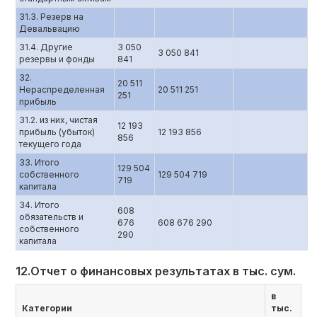
31.3. Резерв на
Девальвацию
31.4. Другие
3 050
3 050 841
резервы и фонды
841
32.
20 511
Нераспределенная
20 511 251
251
прибыль
31.2. из них, чистая
12 193
прибыль (убыток)
12 193 856
856
текущего года
33. Итого
129 504
собственного
129 504 719
719
капитала
34. Итого
608
обязательств и
676
608 676 290
собственного
290
капитала
12.Отчет о финансовых результатах в тыс. сум.
в
Категории
тыс.