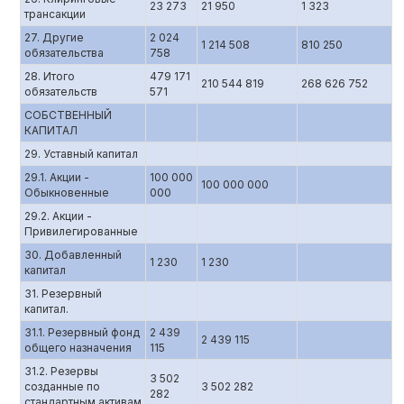
23 273
21 950
1 323
трансакции
27. Другие
2 024
1 214 508
810 250
обязательства
758
28. Итого
479 171
210 544 819
268 626 752
обязательств
571
СОБСТВЕННЫЙ
КАПИТАЛ
29. Уставный капитал
29.1. Акции -
100 000
100 000 000
Обыкновенные
000
29.2. Акции -
Привилегированные
30. Добавленный
1 230
1 230
капитал
31. Резервный
капитал.
31.1. Резервный фонд
2 439
2 439 115
общего назначения
115
31.2. Резервы
3 502
созданные по
3 502 282
282
стандартным активам