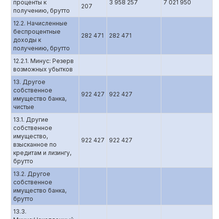
проценты к
3 958 257
7 021 950
207
получению, брутто
12.2. Начисленные
беспроцентные
282 471
282 471
доходы к
получению, брутто
12.2.1. Минус: Резерв
возможных убытков
13. Другое
собственное
922 427
922 427
имущество банка,
чистые
13.1. Другие
собственное
имущество,
922 427
922 427
взысканное по
кредитам и лизингу,
брутто
13.2. Другое
собственное
имущество банка,
брутто
13.3.