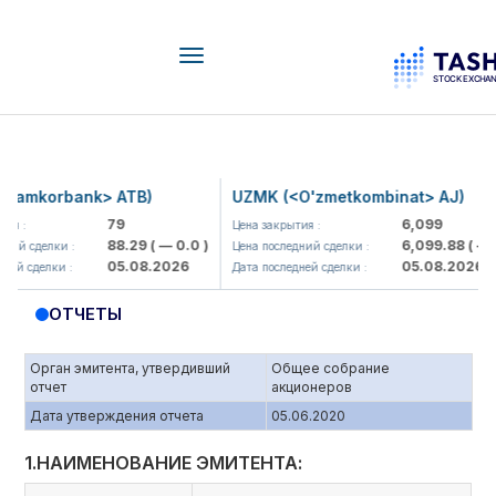
Toggle
navigation
korbank> ATB)
UZMK (<O'zmetkombinat> AJ)
79
6,099
Цена закрытия :
88.29
( — 0.0 )
6,099.88
( — 0.0 )
елки :
Цена последний сделки :
05.08.2026
05.08.2026
елки :
Дата последней сделки :
ОТЧЕТЫ
Орган эмитента, утвердивший
Общее собрание
отчет
акционеров
Дата утверждения отчета
05.06.2020
1.НАИМЕНОВАНИЕ ЭМИТЕНТА: