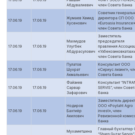
Абдувалиевич
член Совета банка
Советник генераль
Жумаев Хамид
директора СП ООО
17.06.19
17.06.19
Хусенович
«Euroasia Insurance»
член Совета банка
Заместитель
Махмудов
председателя
17.06.19
17.06.19
Улугбек
правления Ассоциа
Абдурасулович
«Узбекозиковкатзах
член Совета банка
Пулатов
Консультант ООО
17.06.19
17.06.19
Шухрат
«Сириус лизинг», чл
Акмальевич
Совета банка
Файзиев
Консультант “INTRA
17.06.19
17.06.19
Сарвар
SERVIS”, член Совет
Зафарович
банка
Заместитель дирек
Нодиров
ООО «Poytaht Agro
17.06.19
17.06.19
Бахтиёр
invest», член
Акилович
Ревизионной комис
банка
Главный бухгалтер
Мухаметшина
“Sharq Guzar Servis”,