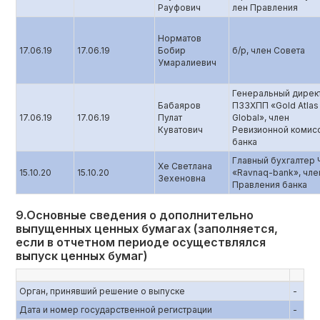
Рауфович
лен Правления
Норматов
17.06.19
17.06.19
Бобир
б/р, член Совета
Умаралиевич
Генеральный дирек
Бабаяров
ПЗЗХПП «Gold Atlas
17.06.19
17.06.19
Пулат
Global», член
Куватович
Ревизионной комис
банка
Главный бухгалтер
Хе Светлана
15.10.20
15.10.20
«Ravnaq-bank», чле
Зехеновна
Правления банка
9.Основные сведения о дополнительно
выпущенных ценных бумагах (заполняется,
если в отчетном периоде осуществлялся
выпуск ценных бумаг)
Орган, принявший решение о выпуске
-
Дата и номер государственной регистрации
-