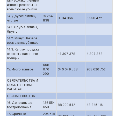
Минус:Накопленный
износ и резервы на
возможные убытки
14. Другие активы,
15 264
8 314 366
6 950 472
чистые
838
14.1. Другие активы,
брутто
14.2. Минус: Резерв
возможных убытков
14.3. Купля-продажа
валюты и валютные
-4 307 378
4 307 378
позиции
608
15. Итого активов
676
340 049 538
268 626 752
290
ОБЯЗАТЕЛЬСТВА И
СОБСТВЕННЫЙ
КАПИТАЛ
ОБЯЗАТЕЛЬСТВА
16. Депозиты до
136 554
88 209 542
48 345 116
востребования
658
17. Срочные
295 625
86 192 234
209 433 465