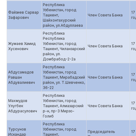
Республика
Узбекистан, город
Файзиев Сарвар
17
Ташкент,
Член Совета Банка
Зафарович
го
Шайхонтахурский
район, ул.Абдуллаева
Республика
Республика
Жумаев Хамид
Узбекистан, город
17
Член Совета Банка
Хусенович
Ташкент, Чиланзарский
го
район, ул.
Домбрабод-2-2а
Республика
Абдусамадов
Узбекистан, город
17
Равшан
Ташкент, Мирабадский
Член Совета Банка
го
Абдувалиевич
район, ул. Т.Шевченко,
36-22
Республика
Махмудов
Узбекистан, город
17
Улугбек
Ташкент, Алмазарский
Член Совета Банка
го
Абдурасулович
р-н, пр-3 Мирзо-
Голиб
Республика
Турсунов
Узбекистан, город
Председатель
17
Искандар
Ташкент,