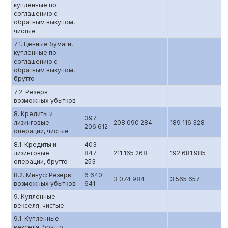
купленные по
соглашению c
обратным выкупом,
чистые
7.1. Ценные бумаги,
купленные по
соглашению с
обратным выкупом,
брутто
7.2. Резерв
возможных убытков
8. Кредиты и
397
лизинговые
208 090 284
189 116 328
206 612
операции, чистые
8.1. Кредиты и
403
лизинговые
847
211 165 268
192 681 985
операции, брутто
253
8.2. Минус: Резерв
6 640
3 074 984
3 565 657
возможных убытков
641
9. Купленные
векселя, чистые
9.1. Купленные
векселя, брутто