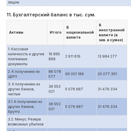
лицом
11. Бухгалтерский баланс в тыс. сум.
В
В
иностранной
Активы
Итого
национальной
валюте (в
валюте
экв. в сумах)
1. Кассовая
наличность и другие
16 895
2 911 619
13 984 277
платежные
896
документы
2. К получению из
86 078
66 001 186
20 077 391
ЦБРУ
577
3. К получению из
36 553
других банков,
5 076 687
31 476 334
021
чистые
3.1. К получению из
36 553
других банков,
5 076 687
31 476 334
021
брутто
3.2. Минус: Резерв
возможных убытков