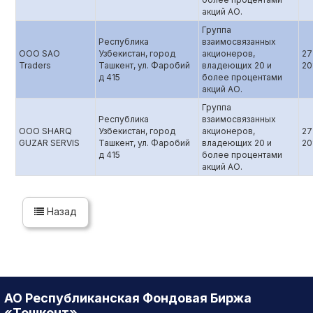
акций АО.
Группа
Республика
взаимосвязанных
OOO SAO
Узбекистан, город
акционеров,
27
Traders
Ташкент, ул. Фаробий
владеющих 20 и
20
д 415
более процентами
акций АО.
Группа
Республика
взаимосвязанных
OOO SHARQ
Узбекистан, город
акционеров,
27
GUZAR SERVIS
Ташкент, ул. Фаробий
владеющих 20 и
20
д 415
более процентами
акций АО.
Назад
АО Республиканская Фондовая Биржа
«Тошкент»