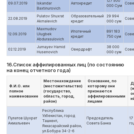
127 500
09.07.2019
Iskandar
Автокредит
Сове
000 Сум
Baxtinurovich
Pulatov Shuxrat
Образовательный
29 994
22.08.2019
Сове
Akmalevich
кредит
000 сум
Maxmudov
Ипотечный
891 183
12.09.2019
Ulugbek
Сове
кредит
750 сум
Abdurasulovich
Jumayev Hamid
38 000
02.12.2019
Овердрафт
Сове
Husenovich
000 сум
16.Список аффилированных лиц (по состоянию
на конец отчетного года)
Местонахождение
Основание, по
Д
Ф.И.О. или
(местожительство)
которому они
(
полное
(государство,
признаются
о
наименование
область, город,
аффилированными
и
район)
лицами
Республика
Узбекистан, город
Пулатов Шухрат
Председатель
17
Ташкент,
Акмальевич
Совета Банка
го
Яккасарайский район,
ул.Бобура 34-2-6