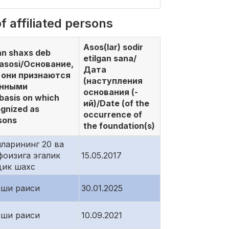
 affiliated persons
Asos(lar) sodir
gan shaxs deb
etilgan sana/
sh asosi/Основание,
Дата
 они признаются
(наступления
нными
основания (-
asis on which
ий)/Date (of the
ognized as
occurrence of
rsons
the foundation(s)
ларининг 20 ва
фоизига эгалик
15.05.2017
дик шахс
аши раиси
30.01.2025
аши раиси
10.09.2021