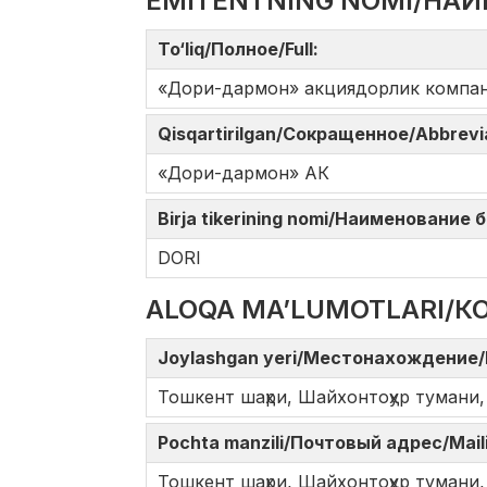
EMITENTNING NOMI/НАИ
To‘liq/Полное/Full:
«Дори-дармон» акциядорлик компа
Qisqartirilgan/Сокращенное/Abbrev
«Дори-дармон» АК
Birja tikerining nomi/Наименование
DORI
ALOQA MA’LUMOTLARI/К
Joylashgan yeri/Местонахождение/
Тошкент шаҳри, Шайхонтоҳур тумани,
Pochta manzili/Почтовый адрес/Mail
Тошкент шаҳри, Шайхонтоҳур тумани,