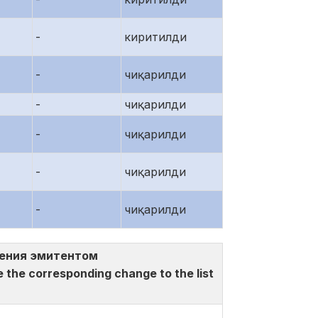
-
киритилди
-
чиқарилди
-
чиқарилди
-
чиқарилди
-
чиқарилди
-
чиқарилди
несения эмитентом
e corresponding change to the list