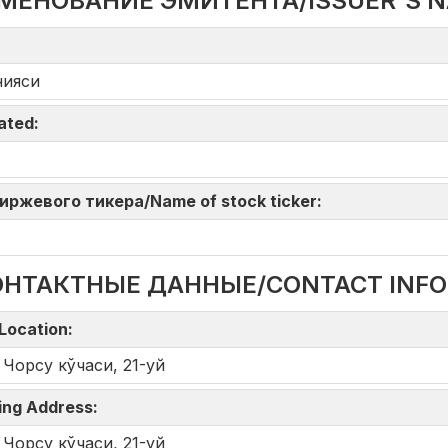
МЕНОВАНИЕ ЭМИТЕНТА/ISSUER'S 
нияси
iated:
 биржевого тикера/Name of stock ticker:
ОНТАКТНЫЕ ДАННЫЕ/CONTACT INF
Location:
 Чорсу кўчаси, 21-уй
ing Address:
 Чорсу кўчаси, 21-уй