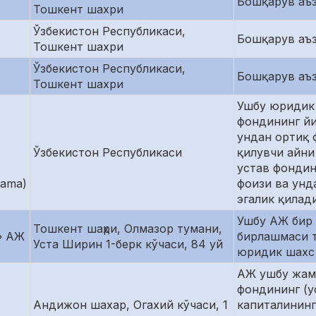
Бошқарув аъ
Тошкент шахри
Ўзбекистон Республикаси,
Бошқарув аъ
Тошкент шахри
Ўзбекистон Республикаси,
Бошқарув аъ
Тошкент шахри
Ушбу юридик
фондининг йи
ундан ортиқ 
Ўзбекистон Республикаси
қилувчи айни
устав фондин
sama)
фоизи ва унд
эгалик қилад
Ушбу АЖ бир 
Тошкент шаҳри, Олмазор тумани,
» АЖ
бирлашмаси т
Уста Ширин 1-берк кўчаси, 84 уй
юридик шахс
АЖ ушбу жам
фондининг (у
Андижон шахар, Огахий кўчаси, 1
капиталининг