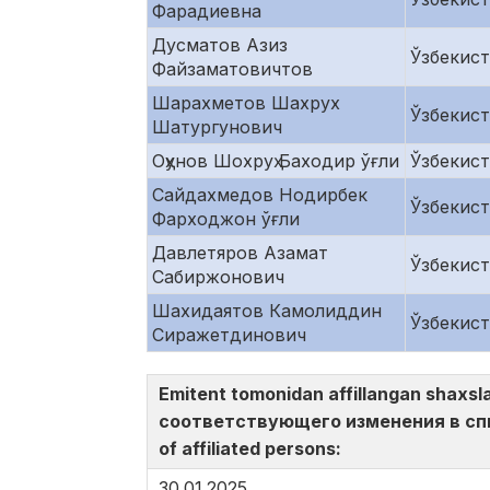
Фарадиевна
Дусматов Азиз
Ўзбекис
Файзаматовичтов
Шарахметов Шахрух
Ўзбекис
Шатургунович
Оҳунов Шохруҳ Баходир ўғли
Ўзбекис
Сайдахмедов Нодирбек
Ўзбекис
Фарходжон ўғли
Давлетяров Азамат
Ўзбекис
Сабиржонович
Шахидаятов Камолиддин
Ўзбекис
Сиражетдинович
Emitent tomonidan affillangan shaxsl
соответствующего изменения в спис
of affiliated persons:
30.01.2025