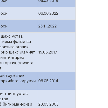
зоси
06.03.2019
зоси
06.06.2022
зоси
25.11.2022
 шахс устав
гирма фоизи ва
фоизига эгалик
 бир шахс Жамият
15.05.2017
инг йигирма
ан ортиқ фоизига
и
хил хўжалик
аркибига кирувчи
06.05.2014
иятнинг устав
став
) йигирма фоизи
20.05.2005