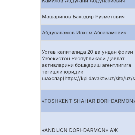
Камилов Абдуғани Абдунабиевич
Машарипов Баходир Рузметович
Абдусаламов Илхом Абсаламович
Устав капиталида 20 ва ундан фоизи
Ўзбекистон Республикаси Давлат
активларини бошқариш агентлигига
тегишли юридик
шахслар(https://kpi.davaktiv.uz/site/uz/
«TOSHKENT SHAHAR DORI-DARMON
«ANDIJON DORI-DARMON» АЖ