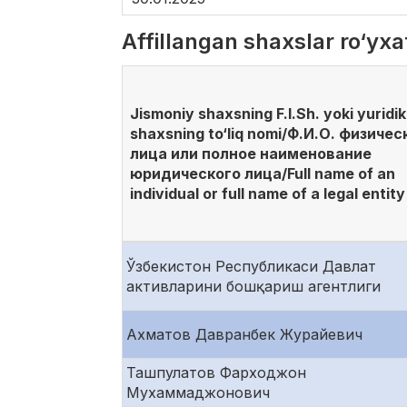
Affillangan shaxslar ro‘yx
Jismoniy shaxsning F.I.Sh. yoki yuridik
shaxsning to‘liq nomi/Ф.И.О. физичес
лица или полное наименование
юридического лица/Full name of an
individual or full name of a legal entity
Ўзбекистон Республикаси Давлат
активларини бошқариш агентлиги
Ахматов Давранбек Журайевич
Ташпулатов Фарходжон
Мухаммаджонович