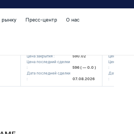
 рынку
Пресс-центр
О нас
AJ)
AGBA (<Agrobank> ATB)
AGBAP (<Agroba
Цена закрытия :
590.02
Цена закрытия :
Цена последний сделки
Цена последний сд
:
596
( — 0.0 )
:
Дата последней сделки
Дата последней с
:
07.08.2026
: