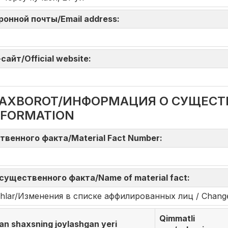
тронной почты/Email address:
айт/Official website:
DA AXBOROT/ИНФОРМАЦИЯ О СУЩЕС
NFORMATION
твенного факта/Material Fact Number:
существенного факта/Name of material fact:
rishlar/Изменения в списке аффилированных лиц / Changes i
Qimmatli
gan shaxsning joylashgan yeri