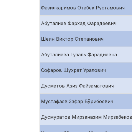
Фазилкаримов Отабек Рустамович
Абуталиев Фархад Фарадеевич
Шеин Виктор Степанович
Абуталиева Гузаль Фарадиевна
Софаров Шухрат Уралович
Дусматов Азиз Файзаматович
Мустафаев Зафар Бўрибоевич
Дусмуратов Мирзаназим Мирзабеко