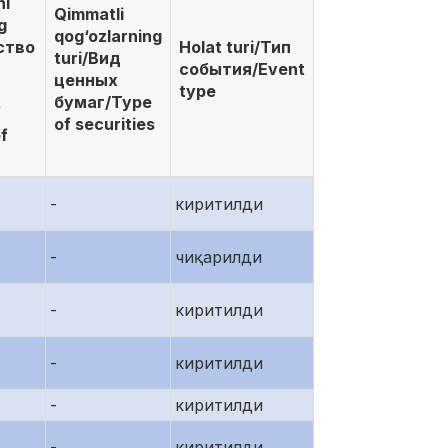
ni
Qimmatli
g
qog‘ozlarning
ство
Holat turi/Тип
turi/Вид
события/Event
ценных
type
бумаг/Type
f
of securities
of
-
киритилди
-
чиқарилди
-
киритилди
-
киритилди
-
киритилди
-
киритилди