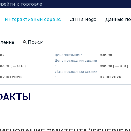
рейти к торговле
Интерактивный сервис
СППЗ Nego
Данные по
вление
Поиск
kompaniyasi> AJ)
KFSKP (<Kafolat sug'urta kompaniyasi> 
Цена закрытия :
936.99
Цена последний сделки
1
( — 0.0 )
:
956.98
( — 0.0 )
Дата последней сделки
8.2026
:
07.08.2026
ФАКТЫ