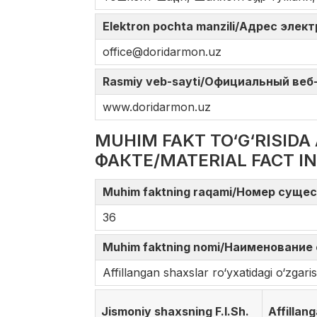
Elektron pochta manzili/Адрес элек
office@doridarmon.uz
Rasmiy veb-sayti/Официальный веб-с
www.doridarmon.uz
MUHIM FAKT TO‘G‘RISI
ФАКТЕ/MATERIAL FACT I
Muhim faktning raqami/Номер сущес
36
Muhim faktning nomi/Наименование 
Affillangan shaxslar ro‘yxatidagi o‘zga
Jismoniy shaxsning F.I.Sh.
Affillan