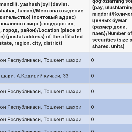
qog‘ozlarning so
manzili), yashash joyi (davlat,
(pay, ulushlarnin
, shahar, tuman)/Местонахождение
miqdori)/Количе
жительство) (почтовый адрес)
ценных бумаг
ованного лица (государство,
(размер доли,
 город, район)/Location (place of
паев)/Number o
e) (postal address) of the affiliated
securities (size 
tate, region, city, district)
shares, units)
тон Республикаси, Тошкент шахри
0
шаҳри, А.Қодирий кўчаси, 33
0
тон Республикаси, Тошкент шахри
0
тон Республикаси, Тошкент шахри
0
тон Республикаси, Тошкент шахри
0
тон Республикаси, Тошкент шахри
0