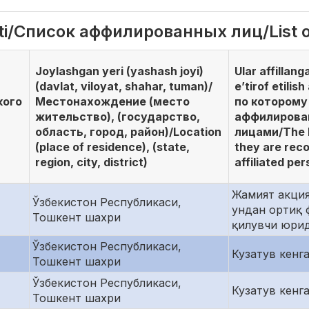
ati/Список аффилированных лиц/List of
Joylashgan yeri (yashash joyi)
Ular affillan
(davlat, viloyat, shahar, tuman)/
e’tirof etili
кого
Местонахождение (место
по которому
жительство), (государство,
аффилирова
область, город, район)/Location
лицами/The b
(place of residence), (state,
they are rec
region, city, district)
affiliated pe
Жамият акция
Ўзбекистон Республикаси,
ундан ортиқ 
Тошкент шахри
қилувчи юри
Ўзбекистон Республикаси,
Кузатув кенг
Тошкент шахри
Ўзбекистон Республикаси,
Кузатув кенг
Тошкент шахри