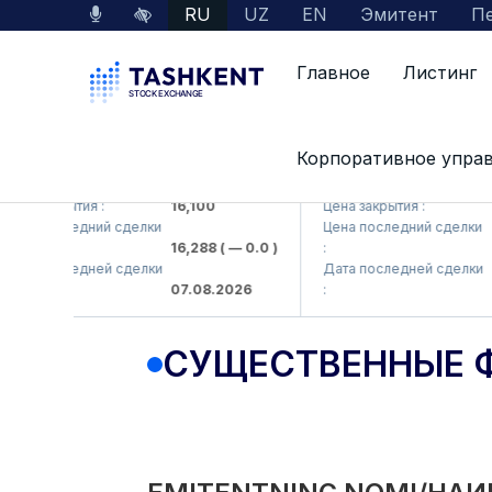
RU
UZ
EN
Эмитент
Пе
Главное
Листинг
Корпоративное упра
KP (<Olmaliq KMK> AJ)
KFSK (<Kafolat sug'urta 
 закрытия :
16,100
Цена закрытия :
82
 последний сделки
Цена последний сделки
16,288
( — 0.0 )
:
83.9
 последней сделки
Дата последней сделки
07.08.2026
:
07.0
СУЩЕСТВЕННЫЕ 