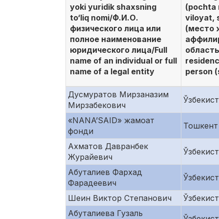
yoki yuridik shaxsning
(pochta 
to‘liq nomi/Ф.И.О.
viloyat
физического лица или
(место 
полное наименование
аффилир
юридического лица/Full
область,
name of an individual or full
residenc
name of a legal entity
person (s
Дусмуратов Мирзаназим
Ўзбекис
Мирзабекович
«NANA’SAID» жамоат
Тошкент 
фонди
Ахматов Давранбек
Ўзбекис
Журайевич
Абуталиев Фархад
Ўзбекис
Фарадеевич
Шеин Виктор Степанович
Ўзбекис
Абуталиева Гузаль
Ўзбекис