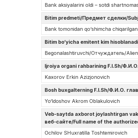
Bank aksiyalarini oldi – sotdi shartnomas
Bitim predmeti/Предмет сделки/Subj
Bank tomonidan qо‘shimcha chiqarilgan o
Bitim bo‘yicha emitent kim hisoblana
Begonalashtiruvchi/Отчуждатель/Alien
Ijroiya organi rahbarining F.I.Sh/Ф.
Kaxorov Erkin Azizjonovich
Bosh buxgalterning F.I.Sh/Ф.И.О. гл
Yo‘ldoshov Akrom Oblakulovich
Veb-saytda axborot joylashtirgan v
веб-сайте/Full name of the authorize
Ochilov SHuxratilla Toshtemirovich