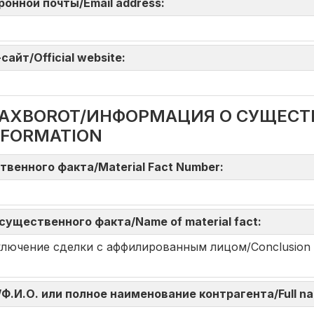
тронной почты/Email address:
айт/Official website:
DA AXBOROT/ИНФОРМАЦИЯ О СУЩЕС
NFORMATION
твенного факта/Material Fact Number:
существенного факта/Name of material fact:
i/Заключение сделки с аффилированным лицом/Conclusion of 
omi/Ф.И.О. или полное наименование контрагента/Full na