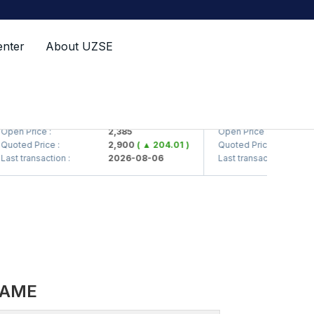
enter
About UZSE
TS (<Kvarts> AJ)
QZSM (<Qizilqumseme
n Price :
2,385
Open Price :
ted Price :
2,900
( ▲ 204.01 )
Quoted Price :
t transaction :
2026-08-06
Last transaction :
NAME