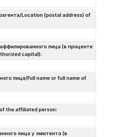
агента/Location (postal address) of
а у аффилированного лица (в проценте
thorized capital):
ого лица/Full name or full name of
 the affiliated person:
ованного лица у эмитента (в