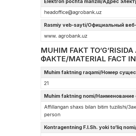
Elektron pochta manzili/Адрес элек
headoffice@agrobank.uz
Rasmiy veb-sayti/Официальный веб-с
www. agrobank.uz
MUHIM FAKT TO‘G‘RISI
ФАКТЕ/MATERIAL FACT I
Muhim faktning raqami/Номер сущес
21
Muhim faktning nomi/Наименование 
Affillangan shaxs bilan bitim tuzilish
person
Kontragentning F.I.Sh. yoki to‘liq n