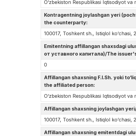
О‘zbekiston Respublikasi Iqtisodiyot va m
Kontragentning joylashgan yeri (poc
the counterparty:
100017, Toshkent sh., Istiqlol kо‘chasi, 
Emitentning affillangan shaxsdagi u
от уставного капитала)/The issuer's s
0
Affillangan shaxsning F.I.Sh. yoki t
the affiliated person:
О‘zbekiston Respublikasi Iqtisodiyot va m
Affillangan shaxsning joylashgan y
100017, Toshkent sh., Istiqlol kо‘chasi, 
Affillangan shaxsning emitentdagi u