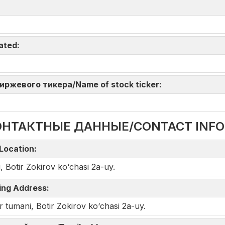
iated:
 биржевого тикера/Name of stock ticker:
ОНТАКТНЫЕ ДАННЫЕ/CONTACT INF
Location:
Botir Zokirov kо‘chasi 2a-uy.
ing Address:
tumani, Botir Zokirov kо‘chasi 2a-uy.