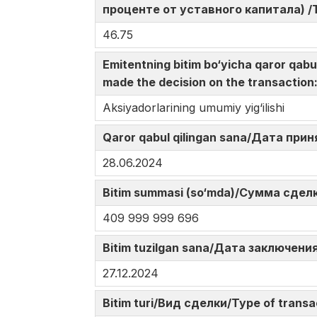
проценте от уставного капитала) /The
46.75
Emitentning bitim bo‘yicha qaror qa
made the decision on the transactio
Aksiyadorlarining umumiy yig‘ilishi
Qaror qabul qilingan sana/Дата при
28.06.2024
Bitim summasi (so‘mda)/Сумма сделк
409 999 999 696
Bitim tuzilgan sana/Дата заключения
27.12.2024
Bitim turi/Вид сделки/Type of trans