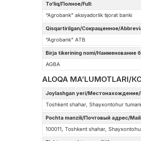
To‘liq/Полное/Full:
“Agrobank” aksiyadorlik tijorat banki
Qisqartirilgan/Сокращенное/Abbrev
“Agrobank” ATB
Birja tikerining nomi/Наименование
AGBA
ALOQA MA’LUMOTLARI/К
Joylashgan yeri/Местонахождение/
Toshkent shahar, Shayxontohur tumani, 
Pochta manzili/Почтовый адрес/Mail
100011, Toshkent shahar, Shayxontohur 