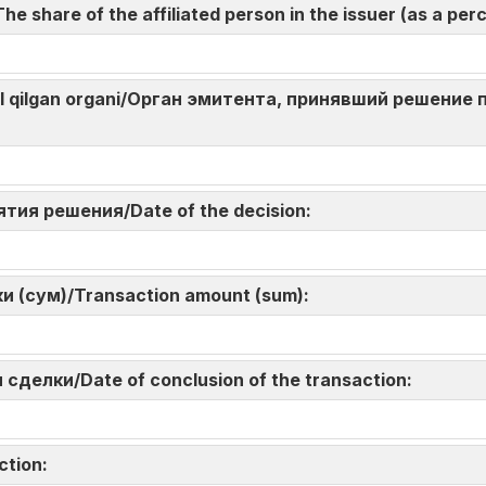
 share of the affiliated person in the issuer (as a per
bul qilgan organi/Орган эмитента, принявший решение 
n:
нятия решения/Date of the decision:
и (сум)/Transaction amount (sum):
 сделки/Date of conclusion of the transaction:
action: