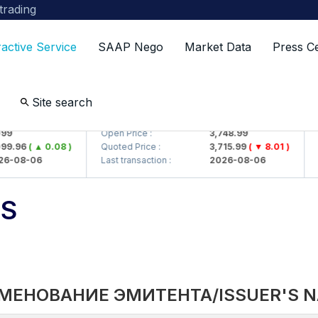
 trading
ractive Service
SAAP Nego
Market Data
Press C
Site search
AJ)
UZMKP (<O'zmetkombinat> AJ)
KV
Open Price :
3,748.99
Ope
.96
( ▲ 0.08 )
Quoted Price :
3,715.99
( ▼ 8.01 )
Quo
-08-06
Last transaction :
2026-08-06
Las
TS
МЕНОВАНИЕ ЭМИТЕНТА/ISSUER'S 