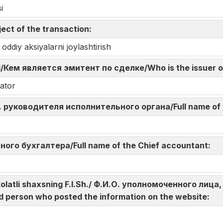
i
ect of the transaction:
ddiy aksiyalarni joylashtirish
di/Кем является эмитент по сделке/Who is the issuer o
ator
И.О. руководителя исполнительного органа/Full name of
авного бухгалтера/Full name of the Chief accountant:
akolatli shaxsning F.I.Sh./ Ф.И.О. уполномоченного л
d person who posted the information on the website: