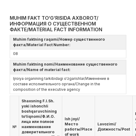
MUHIM FAKT TO‘G‘RISIDA AXBOROT/
ИНФОРМАЦИЯ О СУЩЕСТВЕННОМ
ФАКТЕ/MATERIAL FACT INFORMATION
Muhim faktning raqami/Номер существенного
факта/Material Fact Number:
08
Muhim faktning nomi/Наименование существенного
факта/Name of material fact:
Ijroiya organining tarkibidagi o‘zgarishlar/Изменение в
составе исполнительного органа/Change in the
composition of the executive agency
Shaxsning F.I.Sh.
yoki ishonchli
boshqaruvchining
to‘liqnomi/Ф.И.О.
Ish joyi/
лица или полное
Место
Lavozimi/
№
наименование
работы/Place
Должность/Post
доверительного
of work