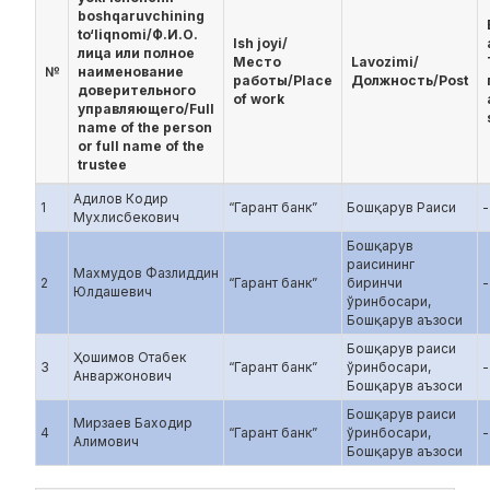
boshqaruvchining
to‘liqnomi/Ф.И.О.
Ish joyi/
лица или полное
Место
Lavozimi/
№
наименование
работы/Place
Должность/Post
доверительного
of work
управляющего/Full
name of the person
or full name of the
trustee
Адилов Кодир
1
“Гарант банк”
Бошқарув Раиси
-
Мухлисбекович
Бошқарув
раисининг
Махмудов Фазлиддин
2
“Гарант банк”
биринчи
-
Юлдашевич
ўринбосари,
Бошқарув аъзоси
Бошқарув раиси
Ҳошимов Отабек
3
“Гарант банк”
ўринбосари,
-
Анваржонович
Бошқарув аъзоси
Бошқарув раиси
Мирзаев Баходир
4
“Гарант банк”
ўринбосари,
-
Алимович
Бошқарув аъзоси