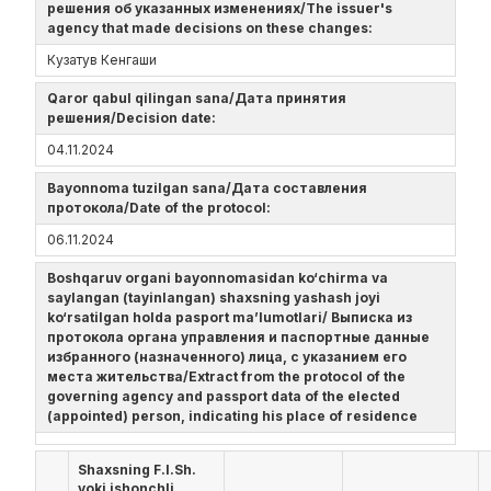
решения об указанных изменениях/The issuer's
agency that made decisions on these changes:
Кузатув Кенгаши
Qaror qabul qilingan sana/Дата принятия
решения/Decision date:
04.11.2024
Bayonnoma tuzilgan sana/Дата составления
протокола/Date of the protocol:
06.11.2024
Boshqaruv organi bayonnomasidan ko‘chirma va
saylangan (tayinlangan) shaxsning yashash joyi
ko‘rsatilgan holda pasport ma’lumotlari/ Выписка из
протокола органа управления и паспортные данные
избранного (назначенного) лица, с указанием его
места жительства/Extract from the protocol of the
governing agency and passport data of the elected
(appointed) person, indicating his place of residence
Shaxsning F.I.Sh.
yoki ishonchli