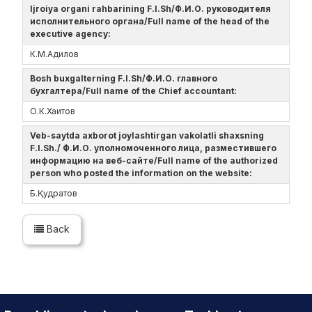
Ijroiya organi rahbarining F.I.Sh/Ф.И.О. руководителя
исполнительного органа/Full name of the head of the
executive agency:
К.М.Адилов
Bosh buxgalterning F.I.Sh/Ф.И.О. главного
бухгалтера/Full name of the Chief accountant:
О.К.Хаитов
Veb-saytda axborot joylashtirgan vakolatli shaxsning
F.I.Sh./ Ф.И.О. уполномоченного лица, разместившего
информацию на веб-сайте/Full name of the authorized
person who posted the information on the website:
Б.Қудратов
Back