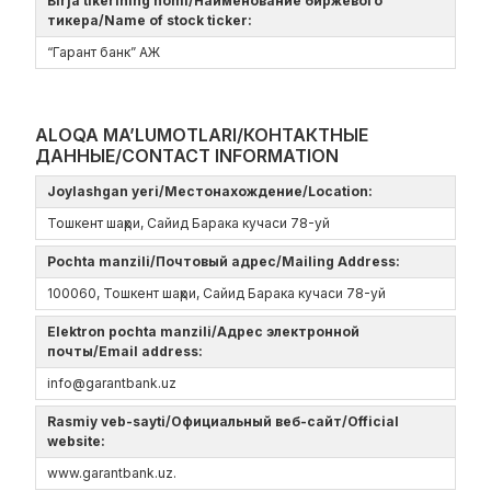
Birja tikerining nomi/Наименование биржевого
тикера/Name of stock ticker:
“Гарант банк” АЖ
ALOQA MA’LUMOTLARI/КОНТАКТНЫЕ
ДАННЫЕ/CONTACT INFORMATION
Joylashgan yeri/Местонахождение/Location:
Тошкент шаҳри, Сайид Барака кучаси 78-уй
Pochta manzili/Почтовый адрес/Mailing Address:
100060, Тошкент шаҳри, Сайид Барака кучаси 78-уй
Elektron pochta manzili/Адрес электронной
почты/Email address:
info@garantbank.uz
Rasmiy veb-sayti/Официальный веб-сайт/Official
website:
www.garantbank.uz.