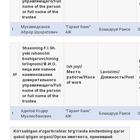
управляющего/Full
name of the person
or full name of the
trustee
Мухамедханов
“Гарант банк”
1
Бошқарув Раиси
Аброр Шухратович
АЖ
Shaxsning F.I.Sh.
yoki ishonchli
boshqaruvchining
to‘liqnomi/Ф.И.О.
Ish joyi/
лица или полное
Место
Lavozimi/
№
наименование
работы/Place
Должность/Post
доверительного
of work
управляющего/Full
name of the person
or full name of the
trustee
Адилов Кодир
“Гарант банк”
1
Бошқарув Раиси
Мухлисбекович
АЖ
Ko‘rsatilgan o‘zgartirishlar to‘g‘risida emitentning qaror
qabul qilgan organi/Орган эмитента, принявший