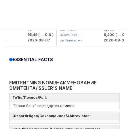
mkorbank> ATB)
UZMK (<O'zmetkombinat> AJ)
79
6,099
Open Price :
95.49
( — 0.0 )
6,400
( — 0.0 )
Quoted Price :
2026-08-07
2026-08-07
 :
Last transaction :
ESSENTIAL FACTS
EMITENTNING NOMI/НАИМЕНОВАНИЕ
ЭМИТЕНТА/ISSUER'S NAME
To‘liq/Полное/Full:
“Гарант банк” акциядорлик жамияти
Qisqartirilgan/Сокращенное/Abbreviated: