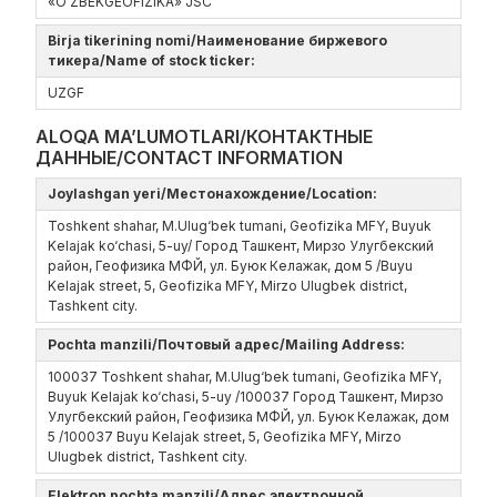
«O'ZBEKGEOFIZIKA» JSC
Birja tikerining nomi/Наименование биржевого
тикера/Name of stock ticker:
UZGF
ALOQA MA’LUMOTLARI/КОНТАКТНЫЕ
ДАННЫЕ/CONTACT INFORMATION
Joylashgan yeri/Местонахождение/Location:
Toshkent shahar, M.Ulug‘bek tumani, Geofizika MFY, Buyuk
Kelajak ko‘chasi, 5-uy/ Город Ташкент, Мирзо Улугбекский
район, Геофизика МФЙ, ул. Буюк Келажак, дом 5 /Buyu
Kelajak street, 5, Geofizika MFY, Mirzo Ulugbek district,
Tashkent city.
Pochta manzili/Почтовый адрес/Mailing Address:
100037 Toshkent shahar, M.Ulug‘bek tumani, Geofizika MFY,
Buyuk Kelajak ko‘chasi, 5-uy /100037 Город Ташкент, Мирзо
Улугбекский район, Геофизика МФЙ, ул. Буюк Келажак, дом
5 /100037 Buyu Kelajak street, 5, Geofizika MFY, Mirzo
Ulugbek district, Tashkent city.
Elektron pochta manzili/Адрес электронной