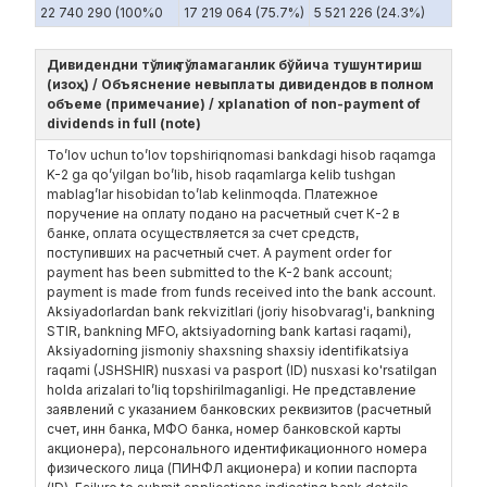
22 740 290 (100%0
17 219 064 (75.7%)
5 521 226 (24.3%)
Дивидендни тўлиқ тўламаганлик бўйича тушунтириш
(изоҳ) / Объяснение невыплаты дивидендов в полном
объеме (примечание) / xplanation of non-payment of
dividends in full (note)
To’lov uchun to’lov topshiriqnomasi bankdagi hisob raqamga
K-2 ga qo’yilgan bo’lib, hisob raqamlarga kelib tushgan
mablag’lar hisobidan to’lab kelinmoqda. Платежное
поручение на оплату подано на расчетный счет К-2 в
банке, оплата осуществляется за счет средств,
поступивших на расчетный счет. A payment order for
payment has been submitted to the K-2 bank account;
payment is made from funds received into the bank account.
Aksiyadorlardan bank rekvizitlari (joriy hisobvarag'i, bankning
STIR, bankning MFO, aktsiyadorning bank kartasi raqami),
Aksiyadorning jismoniy shaxsning shaxsiy identifikatsiya
raqami (JSHSHIR) nusxasi va pasport (ID) nusxasi ko'rsatilgan
holda arizalari to’liq topshirilmaganligi. Не представление
заявлений с указанием банковских реквизитов (расчетный
счет, инн банка, МФО банка, номер банковской карты
акционера), персонального идентификационного номера
физического лица (ПИНФЛ акционера) и копии паспорта