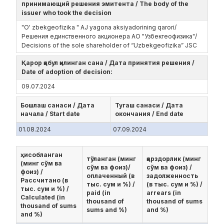
принимающий решения эмитента / The body of the
issuer who took the decision
"O' zbekgeofizika " AJ yagona aksiyadorining qarori/
Решения единственного акционера АО "Узбекгеофизика"/
Decisions of the sole shareholder of “Uzbekgeofizika” JSC
Қарор қабул қилинган сана / Дата принятия решения /
Date of adoption of decision:
09.07.2024
Бошлаш санаси / Дата
Тугаш санаси / Дата
начала / Start date
окончания / End date
01.08.2024
07.09.2024
ҳисобланган
тўланган (минг
қарздорлик (минг
(минг сўм ва
сўм ва фоиз)/
сўм ва фоиз) /
фоиз) /
оплаченный (в
задолженность
Рассчитано (в
тыс. сум и %) /
(в тыс. сум и %) /
тыс. сум и %) /
paid (in
arrears (in
Calculated (in
thousand of
thousand of sums
thousand of sums
sums and %)
and %)
and %)