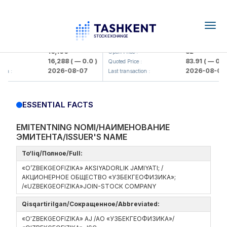
Togg
navig
Olmaliq KMK> AJ)
KFSK (<Kafolat sug'urta kompaniy
16,100
82
Open Price :
16,288
( — 0.0 )
83.91
( — 0.0 )
Quoted Price :
2026-08-07
2026-08-07
on :
Last transaction :
ESSENTIAL FACTS
EMITENTNING NOMI/НАИМЕНОВАНИЕ
ЭМИТЕНТА/ISSUER'S NAME
To‘liq/Полное/Full:
«O’ZBEKGEOFIZIKA» AKSIYADORLIK JAMIYATI; /
АКЦИОНЕРНОЕ ОБЩЕСТВО «УЗБЕКГЕОФИЗИКА»;
/«UZBEKGEOFIZIKA»JOIN-STOCК COMPANY
Qisqartirilgan/Сокращенное/Abbreviated:
«O'ZBEKGEOFIZIKA» AJ /АО «УЗБЕКГЕОФИЗИКА»/