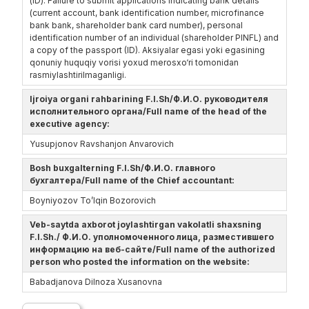
(ID). Failure to submit applications indicating bank details
(current account, bank identification number, microfinance
bank bank, shareholder bank card number), personal
identification number of an individual (shareholder PINFL) and
a copy of the passport (ID). Aksiyalar egasi yoki egasining
qonuniy huquqiy vorisi yoxud merosxo‘ri tomonidan
rasmiylashtirilmaganligi.
Ijroiya organi rahbarining F.I.Sh/Ф.И.О. руководителя
исполнительного органа/Full name of the head of the
executive agency:
Yusupjonov Ravshanjon Anvarovich
Bosh buxgalterning F.I.Sh/Ф.И.О. главного
бухгалтера/Full name of the Chief accountant:
Boyniyozov To’lqin Bozorovich
Veb-saytda axborot joylashtirgan vakolatli shaxsning
F.I.Sh./ Ф.И.О. уполномоченного лица, разместившего
информацию на веб-сайте/Full name of the authorized
person who posted the information on the website:
Babadjanova Dilnoza Xusanovna