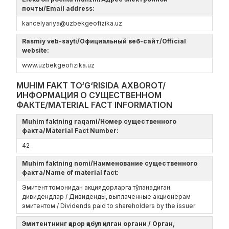
почты/Email address:
kancelyariya@uzbekgeofizika.uz
Rasmiy veb-sayti/Официальный веб-сайт/Official
website:
www.uzbekgeofizika.uz
MUHIM FAKT TO‘G‘RISIDA AXBOROT/
ИНФОРМАЦИЯ О СУЩЕСТВЕННОМ
ФАКТЕ/MATERIAL FACT INFORMATION
Muhim faktning raqami/Номер существенного
факта/Material Fact Number:
42
Muhim faktning nomi/Наименование существенного
факта/Name of material fact:
Эмитент томонидан акциядорларга тўланадиган
дивидендлар / Дивиденды, выплаченные акционерам
эмитентом / Dividends paid to shareholders by the issuer
Эмитентнинг қарор қабул қилган органи / Орган,