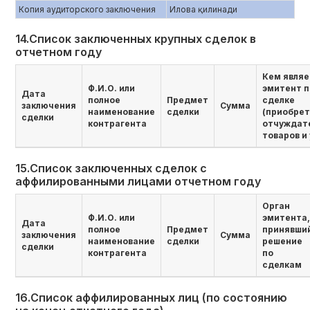
Копия аудиторского заключения
Илова қилинади
14.Список заключенных крупных сделок в
отчетном году
Кем являе
Ф.И.О. или
эмитент п
Дата
полное
Предмет
сделке
заключения
Сумма
наименование
сделки
(приобре
сделки
контрагента
отчуждат
товаров и 
15.Список заключенных сделок с
аффилированными лицами отчетном году
Орган
Ф.И.О. или
эмитента,
Дата
полное
Предмет
принявши
заключения
Сумма
наименование
сделки
решение
сделки
контрагента
по
сделкам
16.Список аффилированных лиц (по состоянию