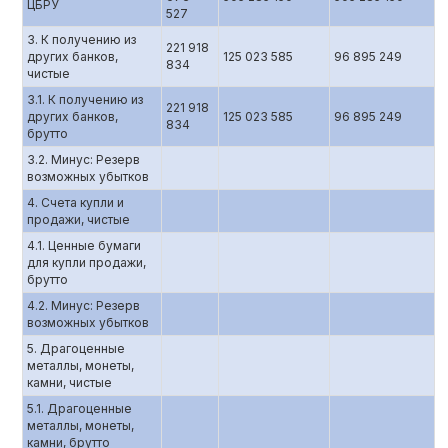
ЦБРУ
527
3. К получению из
221 918
других банков,
125 023 585
96 895 249
834
чистые
3.1. К получению из
221 918
других банков,
125 023 585
96 895 249
834
брутто
3.2. Минус: Резерв
возможных убытков
4. Счета купли и
продажи, чистые
4.1. Ценные бумаги
для купли продажи,
брутто
4.2. Минус: Резерв
возможных убытков
5. Драгоценные
металлы, монеты,
камни, чистые
5.1. Драгоценные
металлы, монеты,
камни, брутто