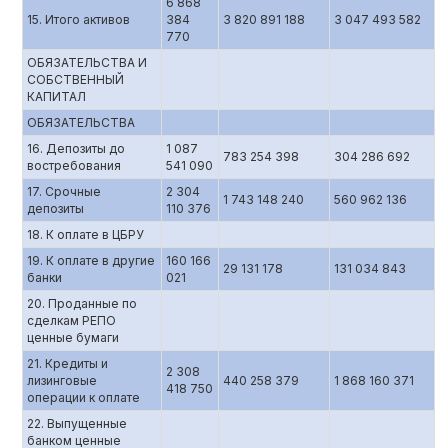
6 868
15. Итого активов
384
3 820 891 188
3 047 493 582
770
ОБЯЗАТЕЛЬСТВА И
СОБСТВЕННЫЙ
КАПИТАЛ
ОБЯЗАТЕЛЬСТВА
16. Депозиты до
1 087
783 254 398
304 286 692
востребования
541 090
17. Срочные
2 304
1 743 148 240
560 962 136
депозиты
110 376
18. К оплате в ЦБРУ
19. К оплате в другие
160 166
29 131 178
131 034 843
банки
021
20. Проданные по
сделкам РЕПО
ценные бумаги
21. Кредиты и
2 308
лизинговые
440 258 379
1 868 160 371
418 750
операции к оплате
22. Выпущенные
банком ценные