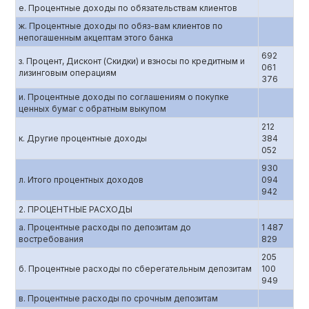
е. Процентные доходы по обязательствам клиентов
ж. Процентные доходы по обяз-вам клиентов по
непогашенным акцептам этого банка
692
з. Процент, Дисконт (Скидки) и взносы по кредитным и
061
лизинговым операциям
376
и. Процентные доходы по соглашениям о покупке
ценных бумаг с обратным выкупом
212
к. Другие процентные доходы
384
052
930
л. Итого процентных доходов
094
942
2. ПРОЦЕНТНЫЕ РАСХОДЫ
а. Процентные расходы по депозитам до
1 487
востребования
829
205
б. Процентные расходы по сберегательным депозитам
100
949
в. Процентные расходы по срочным депозитам