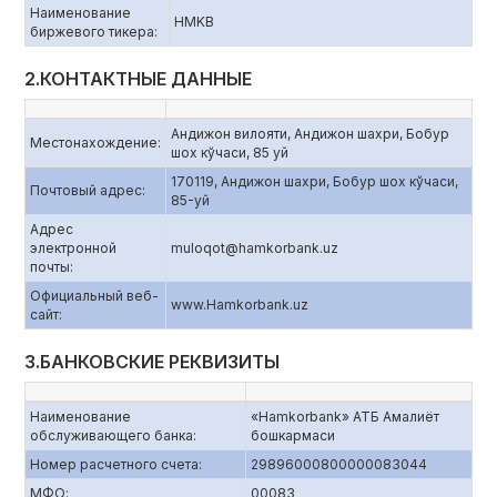
Наименование
HMKB
биржевого тикера:
2.КОНТАКТНЫЕ ДАННЫЕ
Андижон вилояти, Андижон шахри, Бобур
Местонахождение:
шох кўчаси, 85 уй
170119, Андижон шахри, Бобур шох кўчаси,
Почтовый адрес:
85-уй
Адрес
электронной
muloqot@hamkorbank.uz
почты:
Официальный веб-
www.Hamkorbank.uz
сайт:
3.БАНКОВСКИЕ РЕКВИЗИТЫ
Наименование
«Hamkorbank» АТБ Амалиёт
обслуживающего банка:
бошкармаси
Номер расчетного счета:
29896000800000083044
МФО:
00083