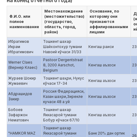
на конец отчетного года)
Местонахождение
Основание, по
Д
Ф.И.О. или
(местожительство)
которому они
(
полное
(государство,
признаются
о
наименование
область, город,
аффилированными
и
район)
лицами
Ибрагимов
Тошкент шахар
Икрам
Шайхонтохур тумани
Кенгаш раиси
23
Ибрагимович
Навоий кўчаси 31/33
Pastoor Dergentstraat
Werner Claes
8, 3200 Aarschot,
Кенгаш аъзоси
23
(Вернер Клаес)
Belgium
Жураев Шокир
Тошкент шаҳри, Нукус
Кенгаш аъзоси
23
Жумаевич
кўчаси 17-34
Россия Федерацияси,
Абдрашидов
Казан шахри,Зирекле
Кенгаш аъзоси
23
Закир
кучаси 48 а уй
Бобоев
Тошкент шахар
Зафаржон
Яккасарой тумани
Кенгаш аъзоси
23
Нематович
Бобур кўчаси 67/10
Тошкент шахар
"HAMKOR MAZ
Яккасарой тумани
Банк 20% дан ортик
26