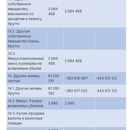
собственное
имущество,
2 584
2 584 458
взысканное по
458
кредитам и лизингу,
брутто
13.2. Другое
собственное
имущество банка,
брутто
13.3.
Минус:Накопленный
2 584
2 584 458
износ и резервы на
458
возможные убытки
14. Другие активы,
61 292
-382 619 987
443 912 122
чистые
135
14.1. Другие активы,
61 295
-382 617 022
443 912 122
брутто
100
14.2. Минус: Резерв
2 965
2 965
возможных убытков
14.3. Купля-продажа
валюты и валютные
позиции