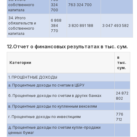
собственного
324
763 324 700
капитала
700
34. Итого
6 868
обязательств и
384
3 820 891 188
3 047 493 582
собственного
770
капитала
12.Отчет о финансовых результатах в тыс. сум.
в
Категории
тыс.
сум.
1. ПРОЦЕНТНЫЕ ДОХОДЫ
a. Процентные доходы по счетам в ЦБРУ
24 872
б. Процентные доходы по счетам в других банках
802
в. Процентные доходы по купленным векселям
776
г. Процентные доходы по инвестициям
712
д. Процентные доходы по счетам купли-продажи
ценных бумаг