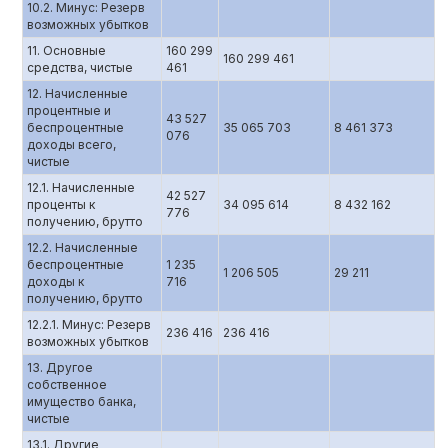
10.2. Минус: Резерв
возможных убытков
11. Основные
160 299
160 299 461
средства, чистые
461
12. Начисленные
процентные и
43 527
беспроцентные
35 065 703
8 461 373
076
доходы всего,
чистые
12.1. Начисленные
42 527
проценты к
34 095 614
8 432 162
776
получению, брутто
12.2. Начисленные
беспроцентные
1 235
1 206 505
29 211
доходы к
716
получению, брутто
12.2.1. Минус: Резерв
236 416
236 416
возможных убытков
13. Другое
собственное
имущество банка,
чистые
13.1. Другие