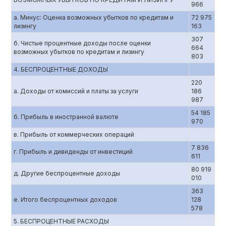
966
а. Минус: Оценка возможных убытков по кредитам и
72 975
лизингу
163
307
б. Чистые процентные доходы после оценки
664
возможных убытков по кредитам и лизингу
803
4. БЕСПРОЦЕНТНЫЕ ДОХОДЫ
220
а. Доходы от комиссий и платы за услуги
186
987
54 185
б. Прибыль в иностранной валюте
970
в. Прибыль от коммерческих операций
7 836
г. Прибыль и дивиденды от инвестиций
611
80 919
д. Другие беспроцентные доходы
010
363
е. Итого беспроцентных доходов
128
578
5. БЕСПРОЦЕНТНЫЕ РАСХОДЫ