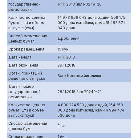
государственной
14.11.2018 йил Р0249-20
регистрации
Количество ценных
14 973 696 043 дона оддий, 509 175
бумаг (шт.) и объем
000 дона имтиёзли, жами 15 482 871
выпуска (сум)
043 дона
Способ размещения
Дробления
ценных бумаг
Сроки размещения
15 кун
Дата начала
14.11.2018
Дата окончания
29.11.2018
Орган, принявший
Банк Кенгаши йигилиши
решение о выпуске
Дата и номер
государственной
28.11.2018 йил Р0249-21
регистрации
Количество ценных
4 830 224 530 дона оддий, 164 250
бумаг (шт.) и объем
000 дона имтиёзли, жами 4 994 474
выпуска (сум)
530 дона
Способ размещения
Ёпик
ценных бумаг
Сроки размещения
1 йил