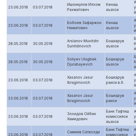
Ишонкулов Илхом
Кенаш
23.06.2018
03.07.2018
Рахматович
аъзоси
й
Бобоев Зафаржон
Кенаш
23.06.2018
03.07.2018
Нематович
аъзоси
й
Б
Arslanov Muxitdin
Бошкарув
28.05.2018
30.05.2018
Sunitdinovich
аъзоси
й
Б
Soliyev Ulugbek
Бошкарув
28.05.2018
30.05.2018
Djurabayevich
аъзоси
й
Xasanov Jasur
Бошкарув
23.06.2018
03.07.2018
Ibragimovich
раиси в.б.
й
Xasanov Jasur
Бошкарув
23.06.2018
03.07.2018
Ibragimovich
раиси
й
Банк Тафтиш
Зохидов Ойбек
23.06.2018
03.07.2018
комиссияси
Хамидович
аъзоси
й
Банк Тафтиш
Самиев Сатволди
23.06.2018
03.07.2018
комиссияси