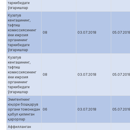
таркибидаги
ўзгаришлар
Кузатув
кенгашининг,
тафтиш
комиссиясининг
08
03.07.2018
05.07.201
ёки ижроия
органининг
таркибидаги
ўзгаришлар
Кузатув
кенгашининг,
тафтиш
комиссиясининг
08
03.07.2018
05.07.201
ёки ижроия
органининг
таркибидаги
ўзгаришлар
Эмитентнинг
юқори бошқарув
органи томонидан
06
03.07.2018
05.07.201
қабул қилинган
қарорлар
Аффилланган