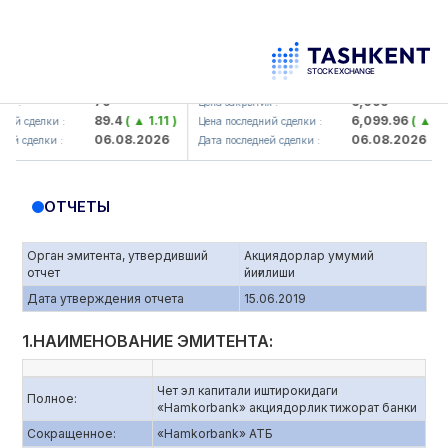
orbank> ATB)
UZMK (<O'zmetkombinat> AJ)
79
6,099
Цена закрытия :
89.4
( ▲ 1.11 )
6,099.96
( ▲ 0.08 )
елки :
Цена последний сделки :
06.08.2026
06.08.2026
лки :
Дата последней сделки :
ОТЧЕТЫ
Орган эмитента, утвердивший
Акциядорлар умумий
отчет
йиғилиши
Дата утверждения отчета
15.06.2019‎
1.НАИМЕНОВАНИЕ ЭМИТЕНТА:
Чет эл капитали иштирокидаги
Полное:
«Hamkorbank» акциядорлик тижорат банки
Сокращенное:
«Hamkorbank» АТБ