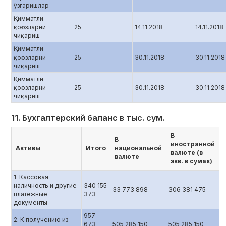
ўзгаришлар
Қимматли
қоғозларни
25
14.11.2018
14.11.2018
чиқариш
Қимматли
қоғозларни
25
30.11.2018
30.11.2018
чиқариш
Қимматли
қоғозларни
25
30.11.2018
30.11.2018
чиқариш
11. Бухгалтерский баланс в тыс. сум.
В
В
иностранной
Активы
Итого
национальной
валюте (в
валюте
экв. в сумах)
1. Кассовая
наличность и другие
340 155
33 773 898
306 381 475
платежные
373
документы
957
2. К получению из
673
505 285 150
505 285 150