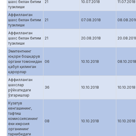
шахс билан битим
21
10.07.2018
11.07.2018
тузилиши
Аффилланган
шахс билан битим
21
07.08.2018
08.08.201
тузилиши
Аффилланган
шахс билан битим
21
20.08.2018
20.08.201
тузилиши
Эмитентнинг
юқори бошқарув
органи томонидан
06
10.10.2018
08.10.201
қабул қилинган
қарорлар
Аффилланган
шахслар
36
10.10.2018
10.10.2018
рўйхатидаги
ўзгаришлар
Кузатув
кенгашининг,
тафтиш
комиссиясининг
08
10.10.2018
10.10.2018
ёки ижроия
органининг
таркибидаги