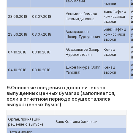
Хакимович
аъзоси
й
Банк Тафтиш
Уктамова Замира
23.06.2018
03.07.2018
комиссияси
Нажмитдиновна
аъзоси
й
Банк Тафтиш
Ахмаджонов
23.06.2018
03.07.2018
комиссияси
Шокир Турсунович
аъзоси
й
Абдрашитов Закир
Кенаш
04.10.2018
08.10.2018
Нурахматович
аъзоси
й
Джон Янкура (John
Кенаш
04.10.2018
08.10.2018
Yancura)
аъзоси
й
9.Основные сведения о дополнительно
выпущенных ценных бумагах (заполняется,
если в отчетном периоде осуществлялся
выпуск ценных бумаг)
Орган, принявший
Банк Кенгаши йигилиши
решение о выпуске
Дата и номер