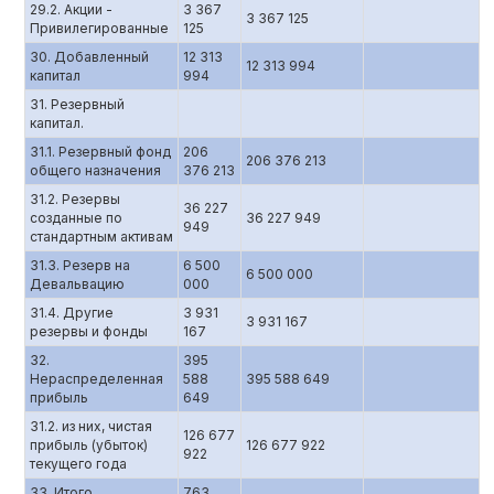
29.2. Акции -
3 367
3 367 125
Привилегированные
125
30. Добавленный
12 313
12 313 994
капитал
994
31. Резервный
капитал.
31.1. Резервный фонд
206
206 376 213
общего назначения
376 213
31.2. Резервы
36 227
созданные по
36 227 949
949
стандартным активам
31.3. Резерв на
6 500
6 500 000
Девальвацию
000
31.4. Другие
3 931
3 931 167
резервы и фонды
167
32.
395
Нераспределенная
588
395 588 649
прибыль
649
31.2. из них, чистая
126 677
прибыль (убыток)
126 677 922
922
текущего года
33. Итого
763