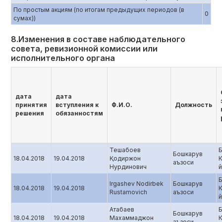
По простым акциям (по итогам предыдущих периодов (в
0
сумах))
8.Изменения в составе наблюдательного
совета, ревизионной комиссии или
исполнительного органа
дата
дата
принятия
вступления к
Ф.И.О.
Должность
решения
обязанностям
Тешабоев
Б
Бошкарув
18.04.2018
19.04.2018
Қодиржон
аъзоси
Нурдинович
й
Б
Irgashev Nodirbek
Бошкарув
18.04.2018
19.04.2018
Rustamovich
аъзоси
й
Атабаев
Б
Бошкарув
18.04.2018
19.04.2018
Махаммаджон
аъзоси