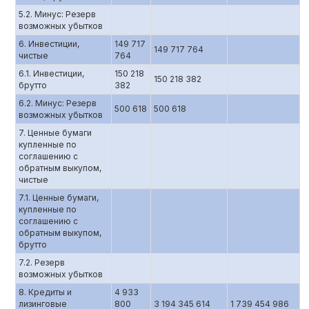
5.2. Минус: Резерв
возможных убытков
6. Инвестиции,
149 717
149 717 764
чистые
764
6.1. Инвестиции,
150 218
150 218 382
брутто
382
6.2. Минус: Резерв
500 618
500 618
возможных убытков
7. Ценные бумаги
купленные по
соглашению c
обратным выкупом,
чистые
7.1. Ценные бумаги,
купленные по
соглашению с
обратным выкупом,
брутто
7.2. Резерв
возможных убытков
8. Кредиты и
4 933
лизинговые
800
3 194 345 614
1 739 454 986