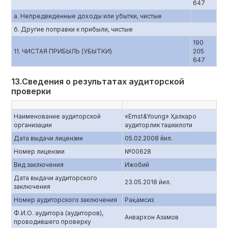
647
а. Непредвиденные доходы или убытки, чистые
б. Другие поправки к прибыли, чистые
190
11. ЧИСТАЯ ПРИБЫЛЬ (УБЫТКИ)
205
647
13.Сведения о результатах аудиторской
проверки
Наименование аудиторской
«Ernst&Young» Ҳалкаро
организации
аудиторлик ташкилоти
Дата выдачи лицензии
05.02.2008 йил.
Номер лицензии
№00628
Вид заключения
Ижобий
Дата выдачи аудиторского
23.05.2018 йил.
заключения
Номер аудиторского заключения
Рақамсиз
Ф.И.О. аудитора (аудиторов),
Анвархон Азамов
проводившего проверку