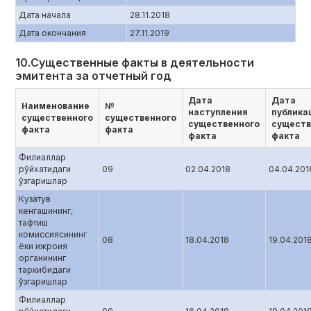
Дата начала
28.11.2018
Дата окончания
27.11.2019
10.Существенные факты в деятельности
эмитента за отчетный год
Дата
Дата
Наименование
№
наступления
публика
существенного
существенного
существенного
существ
факта
факта
факта
факта
Филиаллар
рўйхатидаги
09
02.04.2018
04.04.201
ўзгаришлар
Кузатув
кенгашининг,
тафтиш
комиссиясининг
08
18.04.2018
19.04.201
ёки ижроия
органининг
таркибидаги
ўзгаришлар
Филиаллар