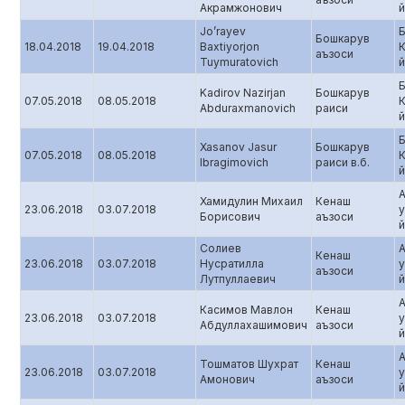
Акрамжонович
й
Jo’rayev
Б
Бошкарув
18.04.2018
19.04.2018
Baxtiyorjon
аъзоси
Tuymuratovich
й
Б
Kadirov Nazirjan
Бошкарув
07.05.2018
08.05.2018
Abduraxmanovich
раиси
й
Б
Xasanov Jasur
Бошкарув
07.05.2018
08.05.2018
Ibragimovich
раиси в.б.
й
Хамидулин Михаил
Кенаш
23.06.2018
03.07.2018
Борисович
аъзоси
й
Солиев
Кенаш
23.06.2018
03.07.2018
Нусратилла
аъзоси
Лутпуллаевич
й
Касимов Мавлон
Кенаш
23.06.2018
03.07.2018
Абдуллахашимович
аъзоси
й
Тошматов Шухрат
Кенаш
23.06.2018
03.07.2018
Амонович
аъзоси
й