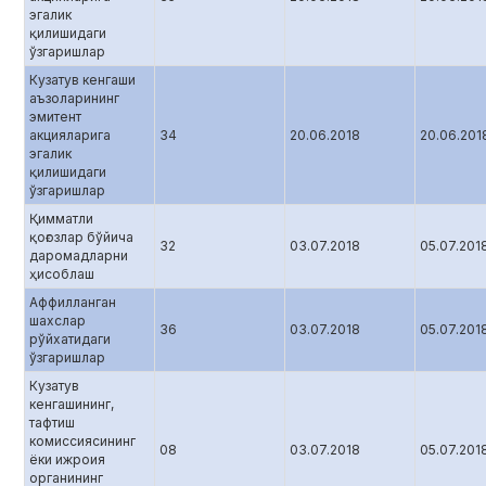
эгалик
қилишидаги
ўзгаришлар
Кузатув кенгаши
аъзоларининг
эмитент
акцияларига
34
20.06.2018
20.06.201
эгалик
қилишидаги
ўзгаришлар
Қимматли
қоғозлар бўйича
32
03.07.2018
05.07.201
даромадларни
ҳисоблаш
Аффилланган
шахслар
36
03.07.2018
05.07.201
рўйхатидаги
ўзгаришлар
Кузатув
кенгашининг,
тафтиш
комиссиясининг
08
03.07.2018
05.07.201
ёки ижроия
органининг