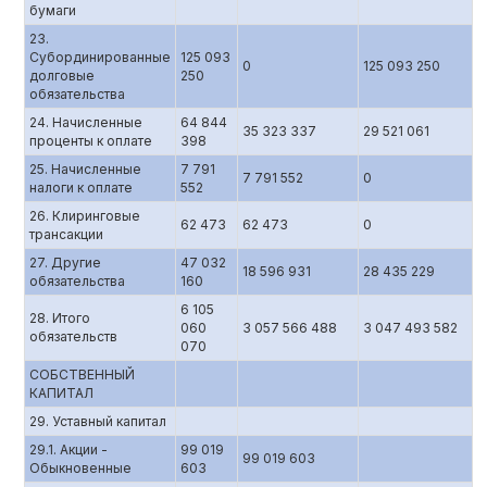
бумаги
23.
Субординированные
125 093
0
125 093 250
долговые
250
обязательства
24. Начисленные
64 844
35 323 337
29 521 061
проценты к оплате
398
25. Начисленные
7 791
7 791 552
0
налоги к оплате
552
26. Клиринговые
62 473
62 473
0
трансакции
27. Другие
47 032
18 596 931
28 435 229
обязательства
160
6 105
28. Итого
060
3 057 566 488
3 047 493 582
обязательств
070
СОБСТВЕННЫЙ
КАПИТАЛ
29. Уставный капитал
29.1. Акции -
99 019
99 019 603
Обыкновенные
603