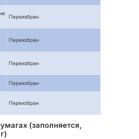
ие
Переизбран
Переизбран
Переизбран
Переизбран
Переизбран
умагах (заполняется,
г)