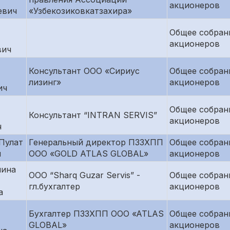
акционеров
евич
«Узбекозиковкатзахира»
Общее собран
акционеров
вич
Консультант ООО «Сириус
Общее собран
лизинг»
акционеров
ич
Общее собран
Консультант “INTRAN SERVIS”
акционеров
ч
Пулат
Генеральный директор ПЗЗХПП
Общее собран
ч
OOO «GOLD ATLAS GLOBAL»
акционеров
ина
ООО “Sharq Guzar Servis” -
Общее собран
гл.бухгалтер
акционеров
а
Бухгалтер ПЗЗХПП OOO «ATLAS
Общее собран
GLOBAL»
акционеров