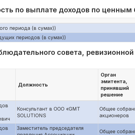
сть по выплате доходов по ценным
го периода (в сумах))
дущих периодов (в сумах))
блюдательного совета, ревизионной
Орган
эмитента,
Должность
принявший
решение
дов
Консультант в ООО «GMT
Общее собран
SOLUTIONS
акционеров
евич
дов
Заместитель председателя
Общее собран
правления Ассоциации