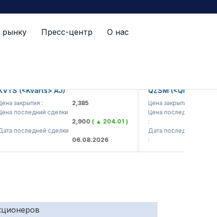
 рынку
Пресс-центр
О нас
й список
(<Kvarts> AJ)
QZSM (<Qizilqumsement
акрытия :
2,385
Цена закрытия :
1,2
последний сделки
Цена последний сделки
2,900
( ▲ 204.01 )
:
1,2
последней сделки
Дата последней сделки
06.08.2026
:
06.
кционеров