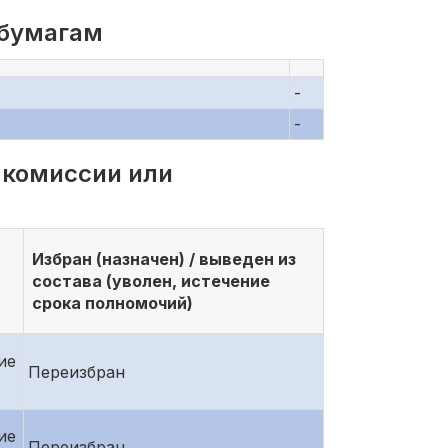
 бумагам
-
-
 комиссии или
Избран (назначен) / выведен из
состава (уволен, истечение
срока полномочий)
ие
Переизбран
ие
Переизбран