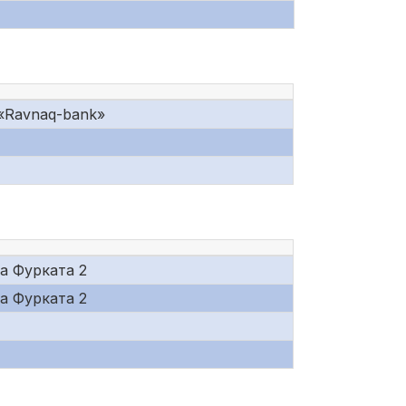
«Ravnaq-bank»
а Фурката 2
а Фурката 2