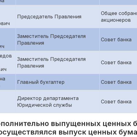
на
Общее собран
Председатель Правления
акционеров
ович
Заместитель Председателя
Совет банка
Правления
ич
едов
Заместитель Председателя
Совет банка
Правления
вич
на
Главный бухгалтер
Совет банка
а
Директор департамента
Совет банка
Юридической службы
ополнительно выпущенных ценных б
 осуществлялся выпуск ценных бума