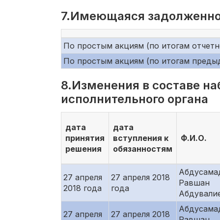
7.Имеющаяся задолженно
По простым акциям (по итогам отчетно
По простым акциям (по итогам преды
8.Изменения в составе на
исполнительного органа
дата
дата
принятия
вступления к
Ф.И.О.
решения
обязанностям
Абдусама
27 апреля
27 апреля 2018
Равшан
2018 года
года
Абдували
Абдусама
27 апреля
27 апреля 2018
Равшан