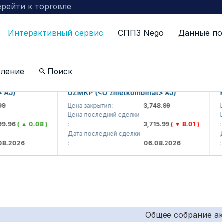
рейти к торговле
Интерактивный сервис
СППЗ Nego
Данные по
по компаниям включенных в биржевой котировальны
вление
Поиск
UZMKP (<O'zmetkombinat> AJ)
KVTS 
Цена закрытия :
3,748.99
Цена з
Цена последний сделки
Цена 
( ▲ 0.08 )
:
3,715.99
( ▼ 8.01 )
:
Дата последней сделки
Дата 
26
:
06.08.2026
:
Общее собрание а