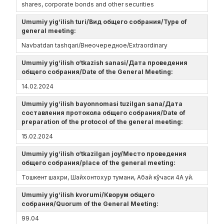
shares, corporate bonds and other securities
Umumiy yig‘ilish turi/Вид общего собрания/Type of
general meeting:
Navbatdan tashqari/Внеочередное/Extraordinary
Umumiy yig‘ilish o‘tkazish sanasi/Дата проведения
общего собрания/Date of the General Meeting:
14.02.2024
Umumiy yig‘ilish bayonnomasi tuzilgan sana/Дата
составления протокола общего собрания/Date of
preparation of the protocol of the general meeting:
15.02.2024
Umumiy yig‘ilish o‘tkazilgan joy/Место проведения
общего собрания/place of the general meeting:
Тошкент шахри, Шайхонтохур тумани, Абай кўчаси 4А уй.
Umumiy yig‘ilish kvorumi/Кворум общего
собрания/Quorum of the General Meeting:
99.04