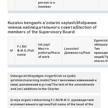
person is a
member
Kuzatuv kengashi a’zolarini saylash/Избрание
членов наблюдательного совета/Election of
members of the Supervisory Board:
Egamizd
Ish joyi/
aktsiyala
F.I.Sh/
Место
Lavozimi/
Тип
№
Ф.И.О./Full
работы/Place
Должность/Post
принад
name
of work
акций/Ty
shares h
Ustavga kiritilayotgan o‘zgartirish va (yoki)
qo‘shimchalarning matni/Текст вносимых изменений и
(или) дополнений в устав/The text of the amendments
and (or) additions to the Charter
Ijroiya organi rahbarining F.I.Sh/Ф.И.О. руководителя
исполнительного органа/Full name of the head of the