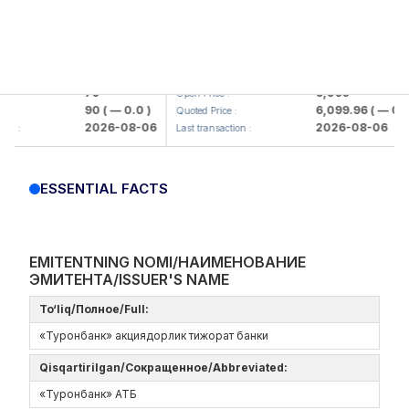
mkorbank> ATB)
UZMK (<O'zmetkombinat> AJ)
79
6,099
Open Price :
90
( — 0.0 )
6,099.96
( — 0.0 )
Quoted Price :
2026-08-06
2026-08-06
:
Last transaction :
ESSENTIAL FACTS
EMITENTNING NOMI/НАИМЕНОВАНИЕ
ЭМИТЕНТА/ISSUER'S NAME
To‘liq/Полное/Full:
«Туронбанк» акциядорлик тижорат банки
Qisqartirilgan/Сокращенное/Abbreviated:
«Туронбанк» АТБ