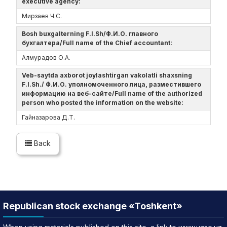
executive agency:
Мирзаев Ч.С.
Bosh buxgalterning F.I.Sh/Ф.И.О. главного
бухгалтера/Full name of the Chief accountant:
Алмурадов О.А.
Veb-saytda axborot joylashtirgan vakolatli shaxsning
F.I.Sh./ Ф.И.О. уполномоченного лица, разместившего
информацию на веб-сайте/Full name of the authorized
person who posted the information on the website:
Гайназарова Д.Т.
Back
Republican stock exchange «Toshkent»