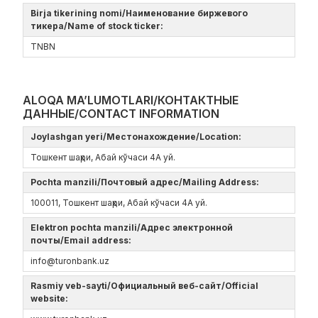
Birja tikerining nomi/Наименование биржевого
тикера/Name of stock ticker:
ТNBN
ALOQA MA’LUMOTLARI/КОНТАКТНЫЕ
ДАННЫЕ/CONTACT INFORMATION
Joylashgan yeri/Местонахождение/Location:
Тошкент шаҳри, Абай кўчаси 4А уй.
Pochta manzili/Почтовый адрес/Mailing Address:
100011, Тошкент шаҳри, Абай кўчаси 4А уй.
Elektron pochta manzili/Адрес электронной
почты/Email address:
info@turonbank.uz
Rasmiy veb-sayti/Официальный веб-сайт/Official
website: