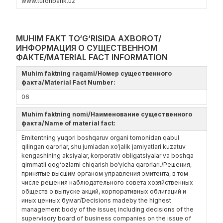
www.turonbank.uz
MUHIM FAKT TO‘G‘RISIDA AXBOROT/
ИНФОРМАЦИЯ О СУЩЕСТВЕННОМ
ФАКТЕ/MATERIAL FACT INFORMATION
Muhim faktning raqami/Номер существенного
факта/Material Fact Number:
06
Muhim faktning nomi/Наименование существенного
факта/Name of material fact:
Emitentning yuqori boshqaruv organi tomonidan qabul
qilingan qarorlar, shu jumladan xo‘jalik jamiyatlari kuzatuv
kengashining aksiyalar, korporativ obligatsiyalar va boshqa
qimmatli qog‘ozlarni chiqarish bo‘yicha qarorlari./Решения,
принятые высшим органом управления эмитента, в том
числе решения наблюдательного совета хозяйственных
обществ о выпуске акций, корпоративных облигаций и
иных ценных бумаг/Decisions madeby the highest
management body of the issuer, including decisions of the
supervisory board of business companies on the issue of