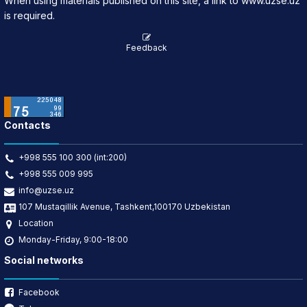
When using materials published on this site, a link to www.uzse.uz
is required.
Feedback
Contacts
+998 555 100 300 (int:200)
+998 555 009 995
info@uzse.uz
107 Mustaqillik Avenue, Tashkent,100170 Uzbekistan
Location
Monday-Friday, 9:00-18:00
Social networks
Facebook