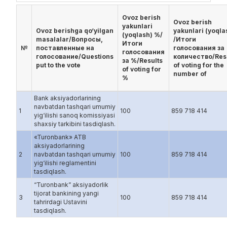
Ovoz berish
Ovoz berish
yakunlari
Ovoz berishga qo‘yilgan
yakunlari (yoqla
(yoqlash) %/
masalalar/Вопросы,
/Итоги
Итоги
№
поставленные на
голосования за
голосования
голосование/Questions
количество/Res
за %/Results
put to the vote
of voting for the
of voting for
number of
%
Bank aksiyadorlarining
navbatdan tashqari umumiy
1
100
859 718 414
yig‘ilishi sanoq komissiyasi
shaxsiy tarkibini tasdiqlash.
«Turonbank» ATB
aksiyadorlarining
2
navbatdan tashqari umumiy
100
859 718 414
yig‘ilishi reglamentini
tasdiqlash.
“Turonbank” aksiyadorlik
tijorat bankining yangi
3
100
859 718 414
tahrirdagi Ustavini
tasdiqlash.