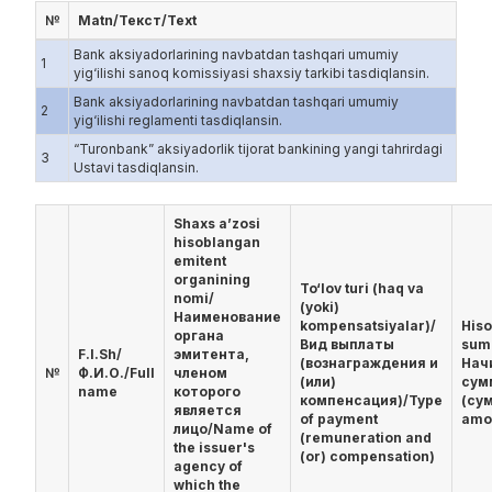
№
Matn/Текст/Text
Bank aksiyadorlarining navbatdan tashqari umumiy
1
yig‘ilishi sanoq komissiyasi shaxsiy tarkibi tasdiqlansin.
Bank aksiyadorlarining navbatdan tashqari umumiy
2
yig‘ilishi reglamenti tasdiqlansin.
“Turonbank” aksiyadorlik tijorat bankining yangi tahrirdagi
3
Ustavi tasdiqlansin.
Shaxs a’zosi
hisoblangan
emitent
organining
To‘lov turi (haq va
nomi/
(yoki)
Наименование
kompensatsiyalar)/
His
органа
Вид выплаты
sum
F.I.Sh/
эмитента,
(вознаграждения и
Нач
№
Ф.И.О./Full
членом
(или)
сум
name
которого
компенсация)/Type
(су
является
of payment
amo
лицо/Name of
(remuneration and
the issuer's
(or) compensation)
agency of
which the