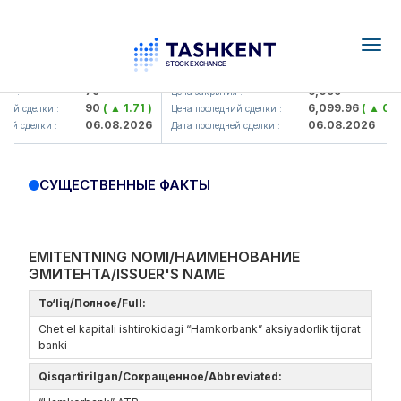
Togg
navig
Hamkorbank> ATB)
UZMK (<O'zmetkombinat> AJ)
79
6,099
я :
Цена закрытия :
90
( ▲ 1.71 )
6,099.96
( ▲ 0.08
ий сделки :
Цена последний сделки :
06.08.2026
06.08.2026
ей сделки :
Дата последней сделки :
СУЩЕСТВЕННЫЕ ФАКТЫ
EMITENTNING NOMI/НАИМЕНОВАНИЕ
ЭМИТЕНТА/ISSUER'S NAME
To‘liq/Полное/Full:
Chet el kapitali ishtirokidagi “Hamkorbank” aksiyadorlik tijorat
banki
Qisqartirilgan/Сокращенное/Abbreviated: