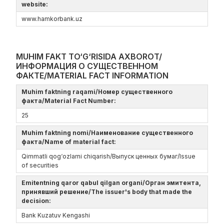
website:
www.hamkorbank.uz
MUHIM FAKT TO‘G‘RISIDA AXBOROT/
ИНФОРМАЦИЯ О СУЩЕСТВЕННОМ
ФАКТЕ/MATERIAL FACT INFORMATION
Muhim faktning raqami/Номер существенного
факта/Material Fact Number:
25
Muhim faktning nomi/Наименование существенного
факта/Name of material fact:
Qimmatli qog‘ozlarni chiqarish/Выпуск ценных бумаг/Issue
of securities
Emitentning qaror qabul qilgan organi/Орган эмитента,
принявший решение/The issuer's body that made the
decision:
Bank Kuzatuv Kengashi