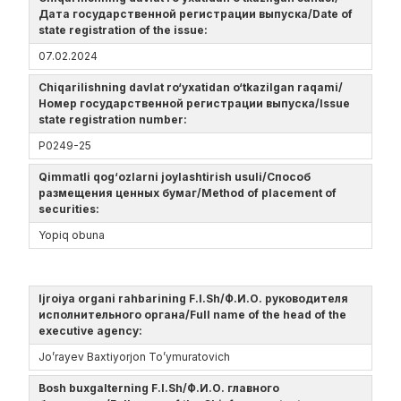
Дата государственной регистрации выпуска/Date of
state registration of the issue:
07.02.2024
Chiqarilishning davlat ro‘yxatidan o‘tkazilgan raqami/
Номер государственной регистрации выпуска/Issue
state registration number:
Р0249-25
Qimmatli qog‘ozlarni joylashtirish usuli/Способ
размещения ценных бумаг/Method of placement of
securities:
Yopiq obuna
Ijroiya organi rahbarining F.I.Sh/Ф.И.О. руководителя
исполнительного органа/Full name of the head of the
executive agency:
Jo’rayev Baxtiyorjon To’ymuratovich
Bosh buxgalterning F.I.Sh/Ф.И.О. главного