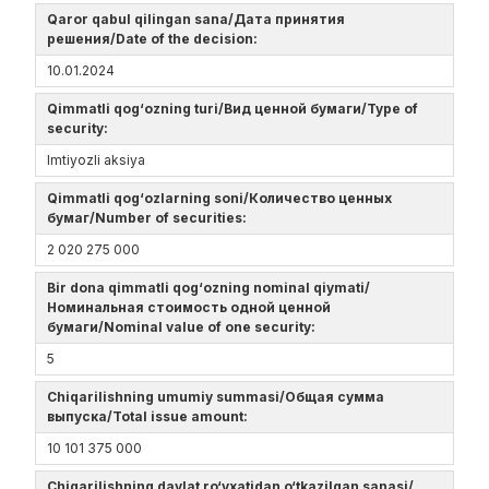
Qaror qabul qilingan sana/Дата принятия
решения/Date of the decision:
10.01.2024
Qimmatli qog‘ozning turi/Вид ценной бумаги/Type of
security:
Imtiyozli aksiya
Qimmatli qog‘ozlarning soni/Количество ценных
бумаг/Number of securities:
2 020 275 000
Bir dona qimmatli qog‘ozning nominal qiymati/
Номинальная стоимость одной ценной
бумаги/Nominal value of one security:
5
Chiqarilishning umumiy summasi/Общая сумма
выпуска/Total issue amount:
10 101 375 000
Chiqarilishning davlat ro‘yxatidan o‘tkazilgan sanasi/