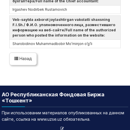
бухгалтера/Full name of the Chief accountant:
Irgashev Nodirbek Rustamovich
Veb-saytda axborot joylashtirgan vakolatli shaxsning
F.I.Sh./ Ф.И.О. уполномоченного лица, разместившего
информацию на веб-сайте/Full name of the authorized
person who posted the information on the website:
Sharobidinov Muhammadbobir Mo’minjon o’g’li
Назад
АО Республиканская Фондовая Биржа
«Тошкент»
При использовании материалов опубликованных на данном
сайте, ссылка на www.uzse.uz обязательна.