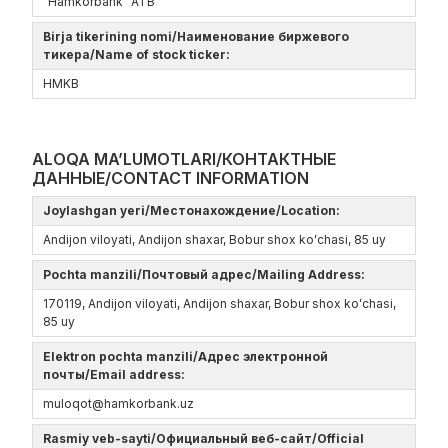
“Hamkorbank” ATB
Birja tikerining nomi/Наименование биржевого
тикера/Name of stock ticker:
HMKB
ALOQA MA’LUMOTLARI/КОНТАКТНЫЕ
ДАННЫЕ/CONTACT INFORMATION
Joylashgan yeri/Местонахождение/Location:
Andijon viloyati, Andijon shaxar, Bobur shox koʻchasi, 85 uy
Pochta manzili/Почтовый адрес/Mailing Address:
170119, Andijon viloyati, Andijon shaxar, Bobur shox koʻchasi,
85 uy
Elektron pochta manzili/Адрес электронной
почты/Email address:
muloqot@hamkorbank.uz
Rasmiy veb-sayti/Официальный веб-сайт/Official