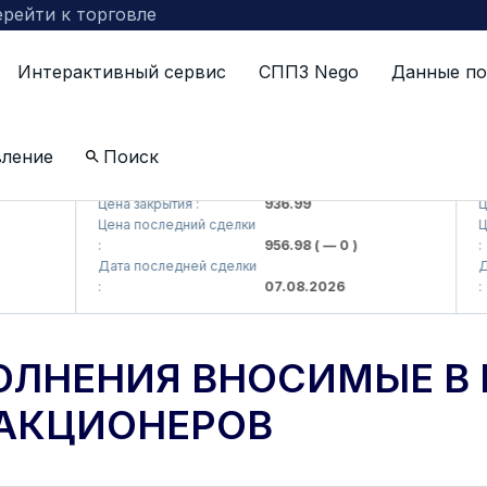
рейти к торговле
Интерактивный сервис
СППЗ Nego
Данные по
вление
Поиск
i> AJ)
KFSKP (<Kafolat sug'urta kompaniyasi> AJ)
A
Цена закрытия :
936.99
Це
Цена последний сделки
Це
:
956.98
( — 0 )
:
Дата последней сделки
Да
:
07.08.2026
:
ОЛНЕНИЯ ВНОСИМЫЕ В
АКЦИОНЕРОВ