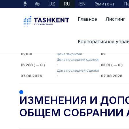
UZ
RU
EN
Эмитент
Пе
Главное
Листинг
Корпоративное упра
maliq KMK> AJ)
KFSK (<Kafolat sug'urta kompaniyas
:
16,100
Цена закрытия :
82
ий сделки
Цена последний сделки
16,288
( — 0 )
:
83.91
( — 0 )
ей сделки
Дата последней сделки
07.08.2026
:
07.08.2026
ИЗМЕНЕНИЯ И ДОП
ОБЩЕМ СОБРАНИИ 