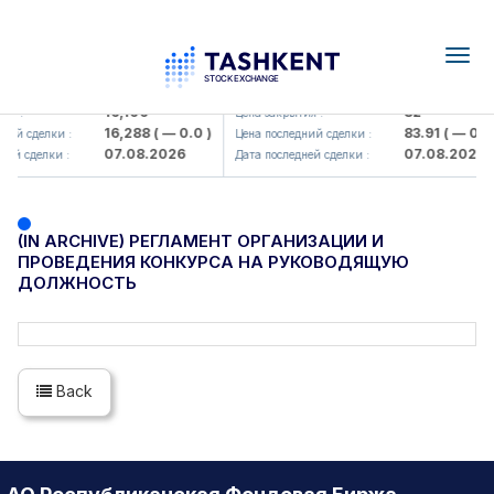
Togg
navig
<Olmaliq KMK> AJ)
KFSK (<Kafolat sug'urta kompani
16,100
82
ия :
Цена закрытия :
16,288
( — 0.0 )
83.91
( — 0.0 
ний сделки :
Цена последний сделки :
07.08.2026
07.08.2026
ней сделки :
Дата последней сделки :
(IN ARCHIVE) РЕГЛАМЕНТ ОРГАНИЗАЦИИ И
ПРОВЕДЕНИЯ КОНКУРСА НА РУКОВОДЯЩУЮ
ДОЛЖНОСТЬ
Back