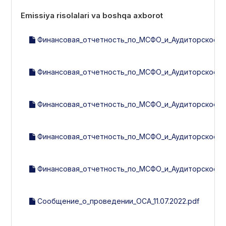
Emissiya risolalari va boshqa axborot
Финансовая_отчетность_по_МСФО_и_Аудиторское_за
Финансовая_отчетность_по_МСФО_и_Аудиторское_за
Финансовая_отчетность_по_МСФО_и_Аудиторское_за
Финансовая_отчетность_по_МСФО_и_Аудиторское_за
Финансовая_отчетность_по_МСФО_и_Аудиторское_за
Сообщение_о_проведении_ОСА_11.07.2022.pdf