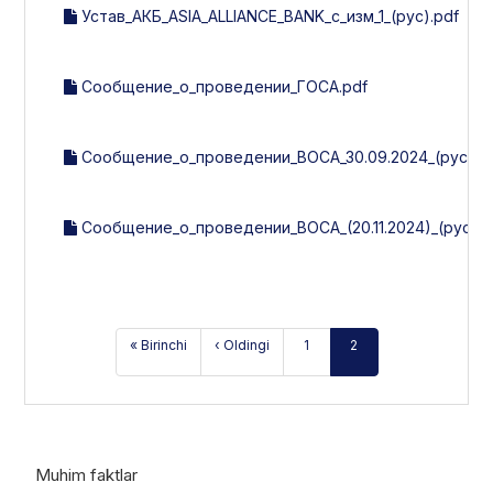
Устав_АКБ_ASIA_ALLIANCE_BANK_с_изм_1_(рус).pdf
Сообщение_о_проведении_ГОСА.pdf
Сообщение_о_проведении_ВОСА_30.09.2024_(рус).p
Сообщение_о_проведении_ВОСА_(20.11.2024)_(рус).p
« Birinchi
‹ Oldingi
1
2
Muhim faktlar