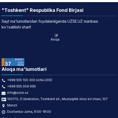
"Toshkent" Respublika Fond Birjasi
Sayt ma'lumotlaridan foydalanilganda UZSE.UZ manbasi
ko'rsatilishi shart!
Aloqa
Aloqa ma'lumotlari
+998 555 100 300 (ichki:200)
+998 555 009 995
info@uzse.uz
100170, O'zbekiston, Toshkent sh., Mustaqillik shox ko'chasi, 107
Manzil
Dushanba-Juma, 9:00-18:00