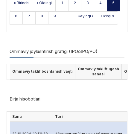
« Birinchi
‹ Oldingi
1
2
3
4
5
6
7
8
9
…
Keyingi ›
Oxirgi »
Ommaviy joylashtirish grafigi (IPO/SPO/PO)
Ommaviy takliftugash
Ommaviy taklif boshlanish vaqti
Ommav
sanasi
Birja hisobotlari
Sana
Turi
His
22 10 2024, 10:56:48
Абдуазимов Умиджон Абдуазим угли
Bank