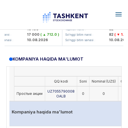
Togg
navig
Olmaliq KMK> AJ)
KFSK (<Kafolat sug'urta kompan
16 100
82
:
Yopilish narxi :
17 000
( ▲ 712.0 )
82
( ▼ 1.91 )
arxi :
So'nggi bitim narxi :
10.08.2026
10.08.2026
sanasi :
So'nggi bitim sanasi :
KOMPANIYA HAQIDA MA'LUMOT
QQ kodi
Soni
Nominal (UZS)
Oxir
UZ7055790008
Простые акции
0
0
OALB
Kompaniya haqida ma'lumot