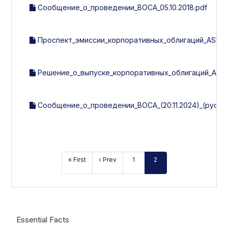
Сообщение_о_проведении_ВОСА_05.10.2018.pdf
Проспект_эмиссии_корпоративных_облигаций_ASIA_A
Решение_о_выпуске_корпоративных_облигаций_ASIA_
Сообщение_о_проведении_ВОСА_(20.11.2024)_(рус).p
« First
‹ Prev
1
2
Essential Facts