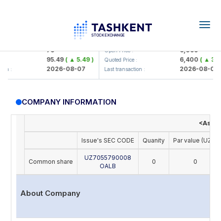
Togg
navig
amkorbank> ATB)
UZMK (<O'zmetkombinat> AJ)
79
6,099
Open Price :
95.49
( ▲ 5.49 )
6,400
( ▲ 300.
Quoted Price :
2026-08-07
2026-08-07
on :
Last transaction :
COMPANY INFORMATION
<Asia A
Issue's SEC CODE
Quanity
Par value (UZS)
UZ7055790008
Common share
0
0
OALB
About Company