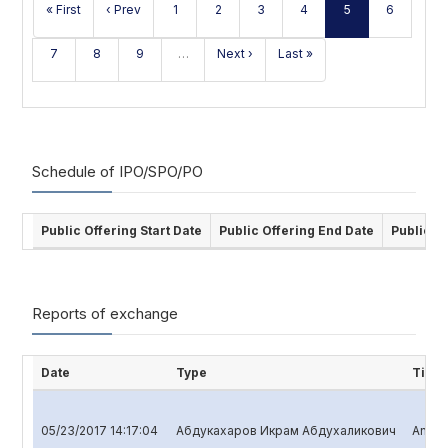
« First
‹ Prev
1
2
3
4
5
6
7
8
9
…
Next ›
Last »
Schedule of IPO/SPO/PO
Public Offering Start Date
Public Offering End Date
Public O
Reports of exchange
Date
Type
Title
05/23/2017 14:17:04
Абдукахаров Икрам Абдухаликович
Annual