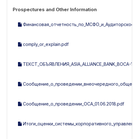
Prospectures and Other Information
Финансовая_отчетность_по_МСФО_и_Аудиторское_за
comply_or_explain.pdf
ТЕКСТ_ОБЪЯВЛЕНИЯ_ASIA_ALLIANCE_BANK_ВОСА-1-201
Сообщение_о_проведении_внеочередного_общего_с
Сообщение_о_проведении_ОСА_01.06.2018.pdf
Итоги_оценки_системы_корпоративного_управления_