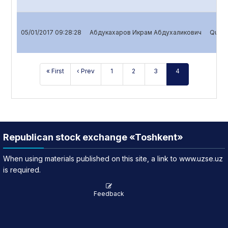
05/01/2017 09:28:28
Абдукахаров Икрам Абдухаликович
Quarte
« First
‹ Prev
1
2
3
4
Republican stock exchange «Toshkent»
When using materials published on this site, a link to www.uzse.uz
is required.
Feedback