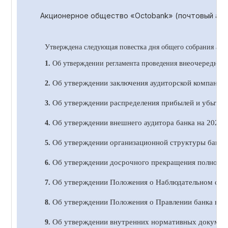
Акционерное общество «
Octobank
» (почтовый адр
Утверждена следующая повестка дня общего собрания акц
внеочередног
1.
Об утверждении регламента проведения
Об утверждении заключения аудиторской компании 
2.
Об утверждении распределения прибылей и убытков 
3.
Об утверждении внешнего аудитора банка на 20
2
4 
4.
Об утверждении организационной структуры банка 
5.
Об утверждении досрочного прекращения полномочи
6.
Об утверждении Положения о Наблюдательном сове
7.
Об утверждении Положения о Правлении банка в н
8.
Об утверждении внутренних нормативных документ
9.