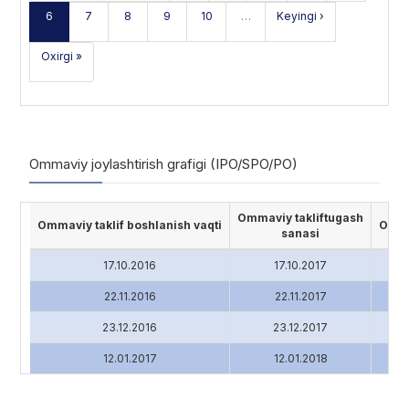
6
7
8
9
10
…
Keyingi ›
Oxirgi »
Ommaviy joylashtirish grafigi (IPO/SPO/PO)
Ommaviy takliftugash
Ommaviy taklif boshlanish vaqti
Ommav
sanasi
17.10.2016
17.10.2017
22.11.2016
22.11.2017
23.12.2016
23.12.2017
12.01.2017
12.01.2018