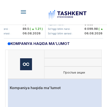
Toggle
navigation
mkorbank> ATB)
UZMK (<O'zmetkombinat> AJ)
79
6 099
Yopilish narxi :
89.5
( ▲ 1.21 )
6 099.98
( ▲ 0.1 )
rxi :
So'nggi bitim narxi :
06.08.2026
06.08.2026
nasi :
So'nggi bitim sanasi :
KOMPANIYA HAQIDA MA'LUMOT
Простые акции
Kompaniya haqida ma'lumot