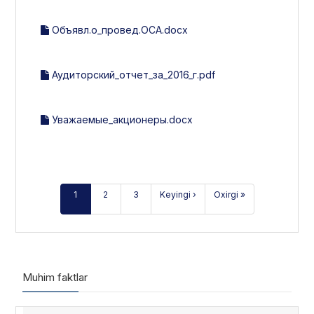
Объявл.о_провед.ОСА.docx
Аудиторский_отчет_за_2016_г.pdf
Уважаемые_акционеры.docx
1
2
3
Keyingi ›
Oxirgi »
Muhim faktlar