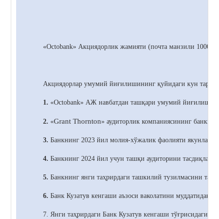
«Octobank»
Акциядорлик жамияти (почта манзили 100021,
Акциядорлар умумий йиғилишининг қуйидаги кун тартиб
1.
«Octobank» АЖ навбатдан ташқари умумий йиғилишини
Grant Thornton
2.
«
» аудиторлик компаниясининг банкнин
3.
Банкнинг 2023 йил молия-хўжалик фаолияти якунлари б
4.
Банкнинг 2024 йил учун ташқи аудиторини тасдиқлаш т
5.
Банкнинг янги таҳрирдаги ташкилий тузилмасини тасд
6.
Банк
Кузатув кенгаши аъзоси ваколатини муддатидан о
7. Янги таҳрирдаги Банк
Кузатув кенгаши тўғрисидаги ни