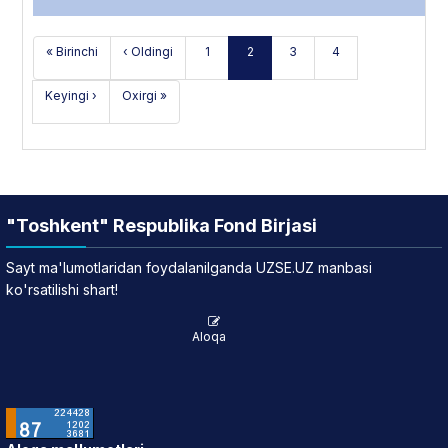
« Birinchi
‹ Oldingi
1
2
3
4
Keyingi ›
Oxirgi »
"Toshkent" Respublika Fond Birjasi
Sayt ma'lumotlaridan foydalanilganda UZSE.UZ manbasi
ko'rsatilishi shart!
Aloqa