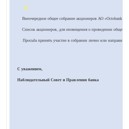
Внеочередное общее собрание акционеров
АО
«
Octobank
» с
Список акционеров, для оповещения о проведении общего со
Просьба принять участие в собрании лично или направить 
С уважением,
Наблюдательный Совет и Правления банка