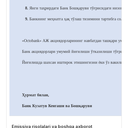
8.
Янги таҳрирдаги Банк
Бошқаруви тўғрисидаги низомни
9.
Банкнинг меҳнатга ҳақ тўлаш тизимини тартибга солиш
«Octobank» АЖ акциядорларининг навбатдан ташқари умумий
Банк акциядорлари умумий йиғилиши ўтказилиши тўғрисида 
Йиғилишда шахсан иштирок этишингизни ёки ўз вакилинги
Ҳурмат билан,
Банк Кузатув Кенгаши ва Бошқаруви
Emissiya risolalari va boshqa axborot