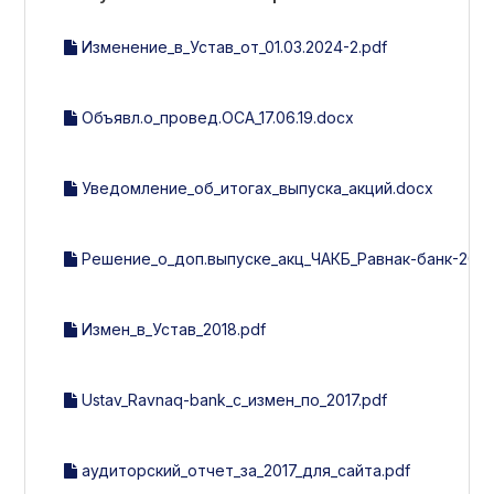
Изменение_в_Устав_от_01.03.2024-2.pdf
Объявл.о_провед.ОСА_17.06.19.docx
Уведомление_об_итогах_выпуска_акций.docx
Решение_о_доп.выпуске_акц_ЧАКБ_Равнак-банк-2018
Измен_в_Устав_2018.pdf
Ustav_Ravnaq-bank_с_измен_по_2017.pdf
аудиторский_отчет_за_2017_для_сайта.pdf