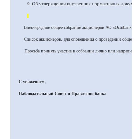
Об утверждении внутренних нормативных документ
9.
Внеочередное общее собрание акционеров
АО
«
Octobank
» с
Список акционеров, для оповещения о проведении общего со
Просьба принять участие в собрании лично или направить 
С уважением,
Наблюдательный Совет и Правления банка