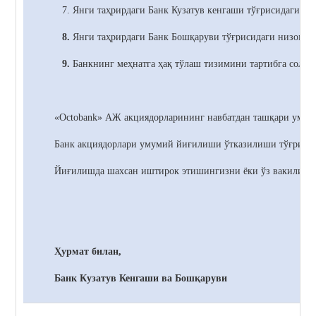
7. Янги таҳрирдаги Банк
Кузатув кенгаши тўғрисидаги ни
8.
Янги таҳрирдаги Банк
Бошқаруви тўғрисидаги низомни
9.
Банкнинг меҳнатга ҳақ тўлаш тизимини тартибга солиш
«Octobank» АЖ акциядорларининг навбатдан ташқари умумий
Банк акциядорлари умумий йиғилиши ўтказилиши тўғрисида 
Йиғилишда шахсан иштирок этишингизни ёки ўз вакилинги
Ҳурмат билан,
Банк Кузатув Кенгаши ва Бошқаруви