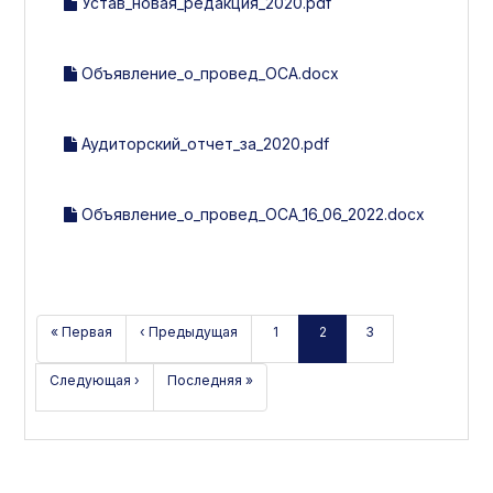
Устав_новая_редакция_2020.pdf
Объявление_о_провед_ОСА.docx
Аудиторский_отчет_за_2020.pdf
Объявление_о_провед_ОСА_16_06_2022.docx
« Первая
‹ Предыдущая
1
2
3
Следующая ›
Последняя »