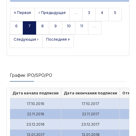
« Первая
‹ Предыдущая
…
3
4
5
6
7
8
9
10
11
…
Следующая ›
Последняя »
График IPO/SPO/PO
Дата начала подписки
Дата окончания подписки
Отмен
17.10.2016
17.10.2017
22.11.2016
22.11.2017
23.12.2016
23.12.2017
12.01.2017
12.01.2018