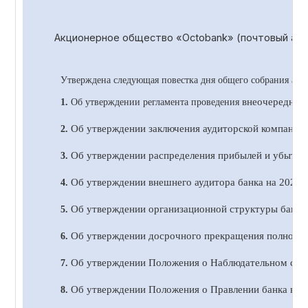
Акционерное общество «
Octobank
» (почтовый адр
Утверждена следующая повестка дня общего собрания акц
внеочередног
1.
Об утверждении регламента проведения
Об утверждении заключения аудиторской компании 
2.
Об утверждении распределения прибылей и убытков 
3.
Об утверждении внешнего аудитора банка на 20
2
4 
4.
Об утверждении организационной структуры банка 
5.
Об утверждении досрочного прекращения полномочи
6.
Об утверждении Положения о Наблюдательном сове
7.
Об утверждении Положения о Правлении банка в н
8.