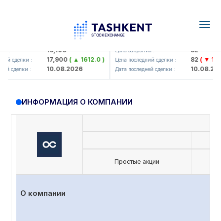
Togg
navig
lmaliq KMK> AJ)
KFSK (<Kafolat sug'urta kompan
16,100
82
:
Цена закрытия :
17,900
( ▲ 1612.0 )
82
( ▼ 1.91 )
 сделки :
Цена последний сделки :
10.08.2026
10.08.2026
 сделки :
Дата последней сделки :
ИНФОРМАЦИЯ О КОМПАНИИ
Простые акции
О компании