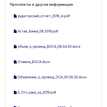
Проспекты и другая информация
аудиторский_отчет_2018_m.pdf
Устав_банка_08.2019.pdf
объяв_о_провед_ВОСА_08.04.20.docx
Отмена_ВОСА.docx
Объвление_о_провед_ОСА_05.06.20.docx
5_Отч_закл_за_2019.pdf