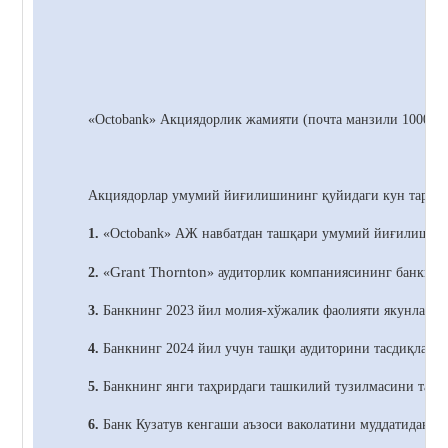
«Octobank»
Акциядорлик жамияти (почта манзили 100021,
Акциядорлар умумий йиғилишининг қуйидаги кун тартиб
1.
«Octobank» АЖ навбатдан ташқари умумий йиғилишини
Grant Thornton
2.
«
» аудиторлик компаниясининг банкнин
3.
Банкнинг 2023 йил молия-хўжалик фаолияти якунлари б
4.
Банкнинг 2024 йил учун ташқи аудиторини тасдиқлаш т
5.
Банкнинг янги таҳрирдаги ташкилий тузилмасини тасд
6.
Банк
Кузатув кенгаши аъзоси ваколатини муддатидан о