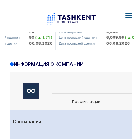
Togg
navig
amkorbank> ATB)
UZMK (<O'zmetkombinat> AJ)
79
6,099
:
Цена закрытия :
90
( ▲ 1.71 )
6,099.96
( ▲ 0.08 )
 сделки :
Цена последний сделки :
06.08.2026
06.08.2026
 сделки :
Дата последней сделки :
ИНФОРМАЦИЯ О КОМПАНИИ
Простые акции
О компании