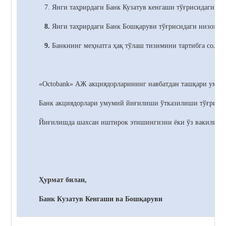
7. Янги таҳрирдаги Банк
Кузатув кенгаши тўғрисидаги ни
8.
Янги таҳрирдаги Банк
Бошқаруви тўғрисидаги низомни
9.
Банкнинг меҳнатга ҳақ тўлаш тизимини тартибга солиш
«Octobank» АЖ акциядорларининг навбатдан ташқари умумий
Банк акциядорлари умумий йиғилиши ўтказилиши тўғрисида 
Йиғилишда шахсан иштирок этишингизни ёки ўз вакилинги
Ҳурмат билан,
Банк Кузатув Кенгаши ва Бошқаруви