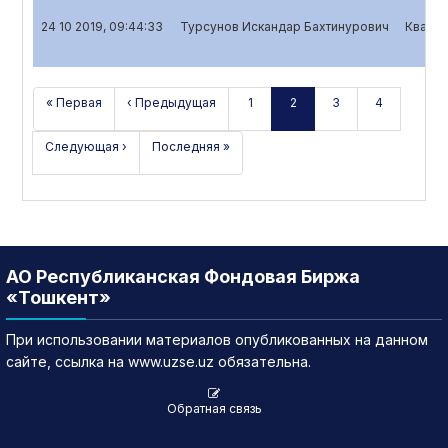
24 10 2019, 09:44:33
Турсунов Искандар Бахтинурович
Кварта
« Первая
‹ Предыдущая
1
2
3
4
Следующая ›
Последняя »
АО Республиканская Фондовая Биржа
«Тошкент»
При использовании материалов опубликованных на данном
сайте, ссылка на www.uzse.uz обязательна.
Обратная связь