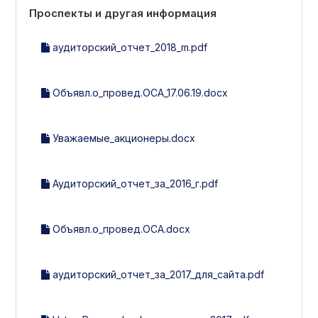
Проспекты и другая информация
аудиторский_отчет_2018_m.pdf
Объявл.о_провед.ОСА_17.06.19.docx
Уважаемые_акционеры.docx
Аудиторский_отчет_за_2016_г.pdf
Объявл.о_провед.ОСА.docx
аудиторский_отчет_за_2017_для_сайта.pdf