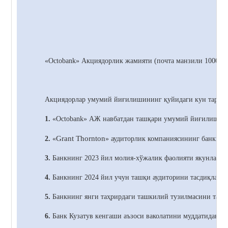
«Octobank»
Акциядорлик жамияти (почта манзили 100021,
Акциядорлар умумий йиғилишининг қуйидаги кун тартиб
1.
«Octobank» АЖ навбатдан ташқари умумий йиғилишини
Grant Thornton
2.
«
» аудиторлик компаниясининг банкнин
3.
Банкнинг 2023 йил молия-хўжалик фаолияти якунлари б
4.
Банкнинг 2024 йил учун ташқи аудиторини тасдиқлаш т
5.
Банкнинг янги таҳрирдаги ташкилий тузилмасини тасд
6.
Банк
Кузатув кенгаши аъзоси ваколатини муддатидан о