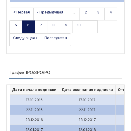
« Первая
‹ Предыдущая
…
2
3
4
5
6
7
8
9
10
…
Следующая ›
Последняя »
График IPO/SPO/PO
Дата начала подписки
Дата окончания подписки
Отмен
17.10.2016
17.10.2017
22.11.2016
22.11.2017
23.12.2016
23.12.2017
12.01.2017
12.01.2018