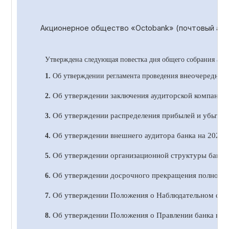
Акционерное общество «
Octobank
» (почтовый адр
Утверждена следующая повестка дня общего собрания акц
внеочередног
1.
Об утверждении регламента проведения
Об утверждении заключения аудиторской компании 
2.
Об утверждении распределения прибылей и убытков 
3.
Об утверждении внешнего аудитора банка на 20
2
4 
4.
Об утверждении организационной структуры банка 
5.
Об утверждении досрочного прекращения полномочи
6.
Об утверждении Положения о Наблюдательном сове
7.
Об утверждении Положения о Правлении банка в н
8.