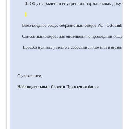
Об утверждении внутренних нормативных документ
9.
Внеочередное общее собрание акционеров
АО
«
Octobank
» с
Список акционеров, для оповещения о проведении общего со
Просьба принять участие в собрании лично или направить 
С уважением,
Наблюдательный Совет и Правления банка