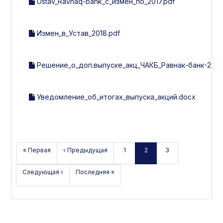
Ustav_Ravnaq-bank_с_измен_по_2017.pdf
Измен_в_Устав_2018.pdf
Решение_о_доп.выпуске_акц_ЧАКБ_Равнак-банк-2018
Уведомление_об_итогах_выпуска_акций.docx
« Первая
‹ Предыдущая
1
2
3
Следующая ›
Последняя »