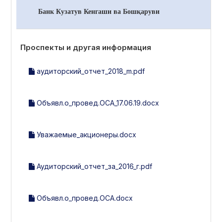
Банк Кузатув Кенгаши ва Бошқаруви
Проспекты и другая информация
аудиторский_отчет_2018_m.pdf
Объявл.о_провед.ОСА_17.06.19.docx
Уважаемые_акционеры.docx
Аудиторский_отчет_за_2016_г.pdf
Объявл.о_провед.ОСА.docx