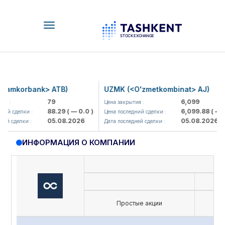
Toggle
navigation
mkorbank> ATB)
UZMK (<O'zmetkombinat> AJ)
79
6,099
:
Цена закрытия :
88.29
( — 0.0 )
6,099.88
( — 0.0
 сделки :
Цена последний сделки :
05.08.2026
05.08.2026
 сделки :
Дата последней сделки :
ИНФОРМАЦИЯ О КОМПАНИИ
Простые акции