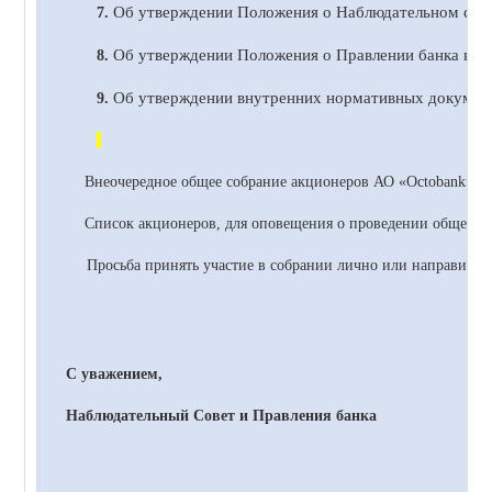
Об утверждении Положения о Наблюдательном сове
7.
Об утверждении Положения о Правлении банка в н
8.
Об утверждении внутренних нормативных документ
9.
Внеочередное общее собрание акционеров
АО
«
Octobank
» с
Список акционеров, для оповещения о проведении общего со
Просьба принять участие в собрании лично или направить 
С уважением,
Наблюдательный Совет и Правления банка