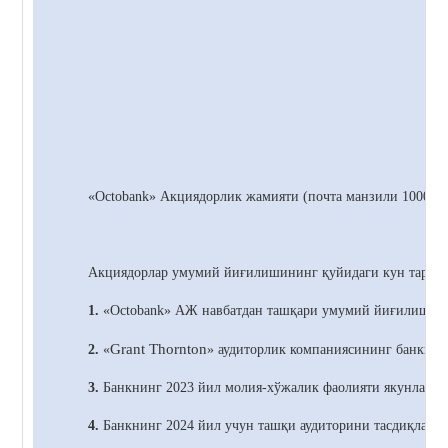
«Octobank»
Акциядорлик жамияти (почта манзили 100021,
Акциядорлар умумий йиғилишининг қуйидаги кун тартиб
1.
«Octobank» АЖ навбатдан ташқари умумий йиғилишини
Grant Thornton
2.
«
» аудиторлик компаниясининг банкнин
3.
Банкнинг 2023 йил молия-хўжалик фаолияти якунлари б
4.
Банкнинг 2024 йил учун ташқи аудиторини тасдиқлаш т