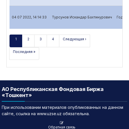
04 07 2022, 14:14:33
Турсунов Искандар Бахтинурович
Годово
1
2
3
4
Следующая ›
Последняя »
АО Республиканская Фондовая Биржа
«Тошкент»
При использовании материалов опубликованных на данном
сайте, ссылка на www.uzse.uz обязательна.
Обратная связь