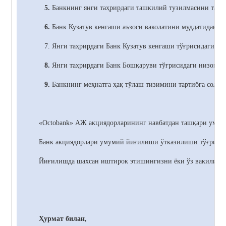
5.
Банкнинг янги таҳрирдаги ташкилий тузилмасини тасд
6.
Банк
Кузатув кенгаши аъзоси ваколатини муддатидан о
7. Янги таҳрирдаги Банк
Кузатув кенгаши тўғрисидаги ни
8.
Янги таҳрирдаги Банк
Бошқаруви тўғрисидаги низомни
9.
Банкнинг меҳнатга ҳақ тўлаш тизимини тартибга солиш
«Octobank» АЖ акциядорларининг навбатдан ташқари умумий
Банк акциядорлари умумий йиғилиши ўтказилиши тўғрисида 
Йиғилишда шахсан иштирок этишингизни ёки ўз вакилинги
Ҳурмат билан,