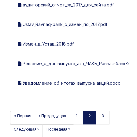
аудиторский_отчет_за_2017_для_сайта.pdf
Ustav_Ravnaq-bank_с_измен_по_2017.pdf
Измен_в_Устав_2018.pdf
Решение_о_доп.выпуске_акц_ЧАКБ_Равнак-банк-2018
Уведомление_об_итогах_выпуска_акций.docx
« Первая
‹ Предыдущая
1
2
3
Следующая ›
Последняя »