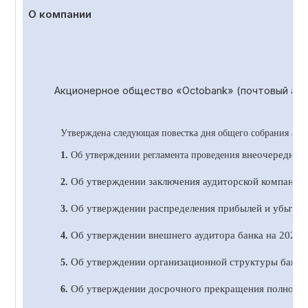
О компании
Акционерное общество «
Octobank
» (почтовый адр
Утверждена следующая повестка дня общего собрания акц
внеочередног
1.
Об утверждении регламента проведения
Об утверждении заключения аудиторской компании 
2.
Об утверждении распределения прибылей и убытков 
3.
Об утверждении внешнего аудитора банка на 20
2
4 
4.
Об утверждении организационной структуры банка 
5.
Об утверждении досрочного прекращения полномочи
6.