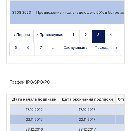
31.08.2023
Предложение лица, владеющего 50% и более акций 
« Первая
‹ Предыдущая
1
2
3
4
5
6
7
…
Следующая ›
Последняя »
График IPO/SPO/PO
Дата начала подписки
Дата окончания подписки
Отмен
17.10.2016
17.10.2017
22.11.2016
22.11.2017
23.12.2016
23.12.2017