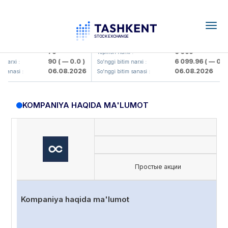
Togg
navig
mkorbank> ATB)
UZMK (<O'zmetkombinat> AJ)
79
6 099
Yopilish narxi :
90
( — 0.0 )
6 099.96
( — 0.0 )
rxi :
So'nggi bitim narxi :
06.08.2026
06.08.2026
nasi :
So'nggi bitim sanasi :
KOMPANIYA HAQIDA MA'LUMOT
Простые акции
Kompaniya haqida ma'lumot