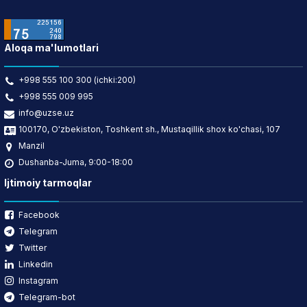
Aloqa ma'lumotlari
+998 555 100 300 (ichki:200)
+998 555 009 995
info@uzse.uz
100170, O'zbekiston, Toshkent sh., Mustaqillik shox ko'chasi, 107
Manzil
Dushanba-Juma, 9:00-18:00
Ijtimoiy tarmoqlar
Facebook
Telegram
Twitter
Linkedin
Instagram
Telegram-bot