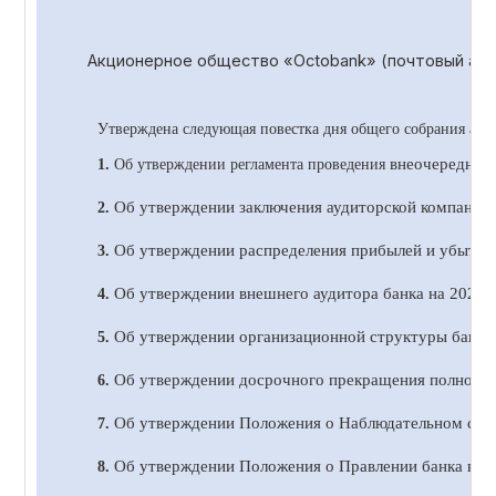
Акционерное общество «
Octobank
» (почтовый адр
Утверждена следующая повестка дня общего собрания акц
внеочередног
1.
Об утверждении регламента проведения
Об утверждении заключения аудиторской компании 
2.
Об утверждении распределения прибылей и убытков 
3.
Об утверждении внешнего аудитора банка на 20
2
4 
4.
Об утверждении организационной структуры банка 
5.
Об утверждении досрочного прекращения полномочи
6.
Об утверждении Положения о Наблюдательном сове
7.
Об утверждении Положения о Правлении банка в н
8.