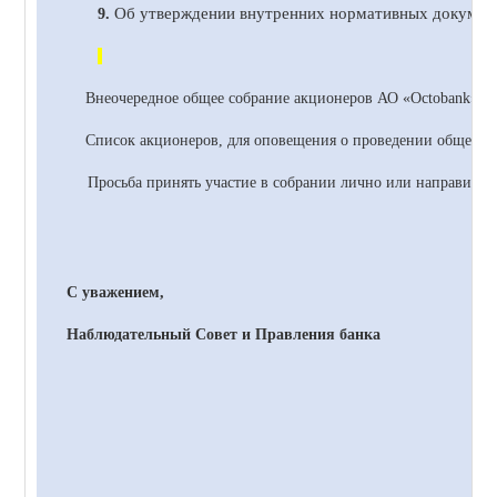
Об утверждении внутренних нормативных документ
9.
Внеочередное общее собрание акционеров
АО
«
Octobank
» с
Список акционеров, для оповещения о проведении общего со
Просьба принять участие в собрании лично или направить 
С уважением,
Наблюдательный Совет и Правления банка