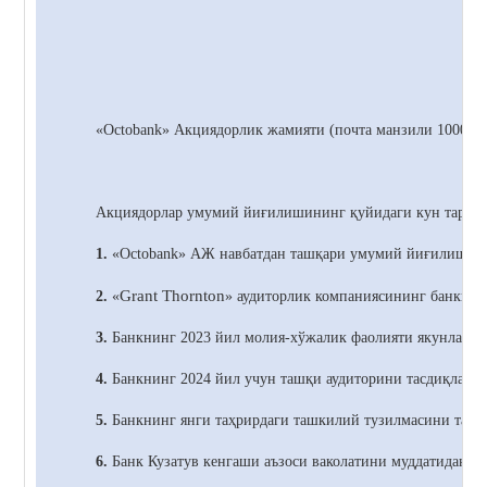
«Octobank»
Акциядорлик жамияти (почта манзили 100021,
Акциядорлар умумий йиғилишининг қуйидаги кун тартиб
1.
«Octobank» АЖ навбатдан ташқари умумий йиғилишини
Grant Thornton
2.
«
» аудиторлик компаниясининг банкнин
3.
Банкнинг 2023 йил молия-хўжалик фаолияти якунлари б
4.
Банкнинг 2024 йил учун ташқи аудиторини тасдиқлаш т
5.
Банкнинг янги таҳрирдаги ташкилий тузилмасини тасд
6.
Банк
Кузатув кенгаши аъзоси ваколатини муддатидан о