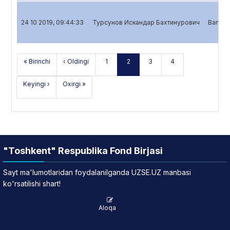
24 10 2019, 09:44:33
Турсунов Искандар Бахтинурович
Banklar
« Birinchi
‹ Oldingi
1
2
3
4
Keyingi ›
Oxirgi »
"Toshkent" Respublika Fond Birjasi
Sayt ma'lumotlaridan foydalanilganda UZSE.UZ manbasi
ko'rsatilishi shart!
Aloqa