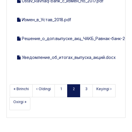
Ustav_Ravnaq-bank_с_измен_по_2017.pdf
Измен_в_Устав_2018.pdf
Решение_о_доп.выпуске_акц_ЧАКБ_Равнак-банк-2018
Уведомление_об_итогах_выпуска_акций.docx
« Birinchi
‹ Oldingi
1
2
3
Keyingi ›
Oxirgi »