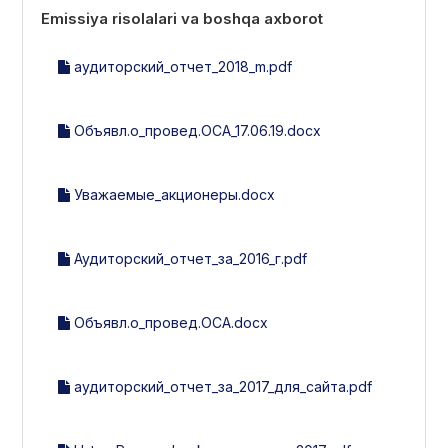
Emissiya risolalari va boshqa axborot
аудиторский_отчет_2018_m.pdf
Объявл.о_провед.ОСА_17.06.19.docx
Уважаемые_акционеры.docx
Аудиторский_отчет_за_2016_г.pdf
Объявл.о_провед.ОСА.docx
аудиторский_отчет_за_2017_для_сайта.pdf