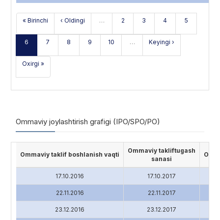
« Birinchi
‹ Oldingi
…
2
3
4
5
6
7
8
9
10
…
Keyingi ›
Oxirgi »
Ommaviy joylashtirish grafigi (IPO/SPO/PO)
Ommaviy takliftugash
Ommaviy taklif boshlanish vaqti
Ommav
sanasi
17.10.2016
17.10.2017
22.11.2016
22.11.2017
23.12.2016
23.12.2017