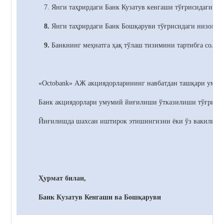
7. Янги таҳрирдаги Банк
Кузатув кенгаши тўғрисидаги ни
8.
Янги таҳрирдаги Банк
Бошқаруви тўғрисидаги низомни
9.
Банкнинг меҳнатга ҳақ тўлаш тизимини тартибга солиш
«Octobank» АЖ акциядорларининг навбатдан ташқари умумий
Банк акциядорлари умумий йиғилиши ўтказилиши тўғрисида 
Йиғилишда шахсан иштирок этишингизни ёки ўз вакилинги
Ҳурмат билан,
Банк Кузатув Кенгаши ва Бошқаруви