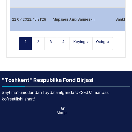
22 07 2022, 15:21:28
Мирзаев Азиз Валиевич
Banklar u
1
2
3
4
Keyingi ›
Oxirgi »
"Toshkent" Respublika Fond Birjasi
Sayt ma'lumotlaridan foydalanilganda UZSE.UZ manbasi
ko'rsatilishi shart!
Aloqa