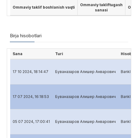
Ommaviy takliftugash
Ommaviy taklif boshlanish vaqti
Ommav
sanasi
Birja hisobotlari
Sana
Turi
Hisobot 
17 10 2024, 18:14:47
Буваназаров Алишер Анварович
Banklar u
17 07 2024, 16:18:53
Буваназаров Алишер Анварович
Banklar u
05 07 2024, 17:00:41
Буваназаров Алишер Анварович
Banklar uc