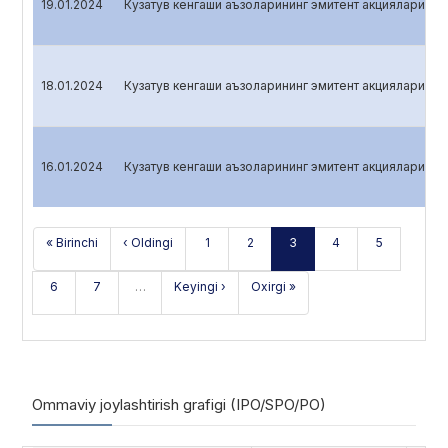
19.01.2024
Кузатув кенгаши аъзоларининг эмитент акцияларига э
18.01.2024
Кузатув кенгаши аъзоларининг эмитент акцияларига э
16.01.2024
Кузатув кенгаши аъзоларининг эмитент акцияларига э
« Birinchi
‹ Oldingi
1
2
3
4
5
6
7
…
Keyingi ›
Oxirgi »
Ommaviy joylashtirish grafigi (IPO/SPO/PO)