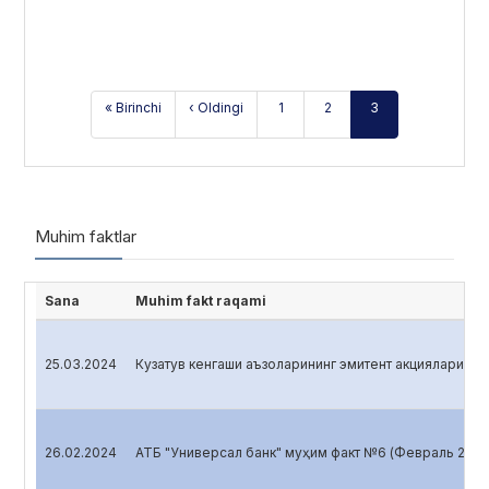
« Birinchi
‹ Oldingi
1
2
3
Muhim faktlar
Sana
Muhim fakt raqami
25.03.2024
Кузатув кенгаши аъзоларининг эмитент акцияларига э
26.02.2024
АТБ "Универсал банк" муҳим факт №6 (Февраль 2024