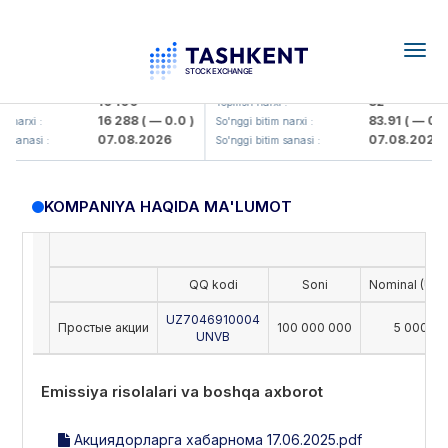
Togg
navig
<Olmaliq KMK> AJ)
KFSK (<Kafolat sug'urta kompaniy
16 100
82
 :
Yopilish narxi :
16 288
( — 0.0 )
83.91
( — 0.0 
 narxi :
So'nggi bitim narxi :
07.08.2026
07.08.2026
 sanasi :
So'nggi bitim sanasi :
KOMPANIYA HAQIDA MA'LUMOT
QQ kodi
Soni
Nominal (UZS
UZ7046910004
Простые акции
100 000 000
5 000
UNVB
Emissiya risolalari va boshqa axborot
Акциядорларга хабарнома 17.06.2025.pdf