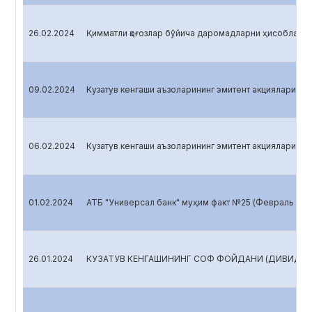
26.02.2024
Қимматли қоғозлар бўйича даромадларни ҳисоблаш №
09.02.2024
Кузатув кенгаши аъзоларининг эмитент акцияларига э
06.02.2024
Кузатув кенгаши аъзоларининг эмитент акцияларига э
01.02.2024
АТБ "Универсал банк" муҳим факт №25 (Февраль 202
26.01.2024
КУЗАТУВ КЕНГАШИНИНГ СОФ ФОЙДАНИ (ДИВИДЕНД