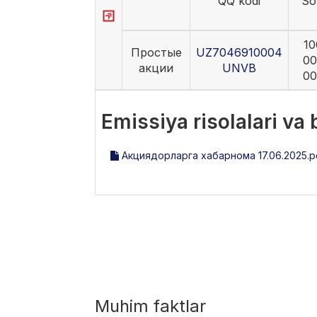
QQ kodi
So
10
Простые
UZ7046910004
00
акции
UNVB
00
Emissiya risolalari va
Акциядорларга хабарнома 17.06.2025.p
Muhim faktlar