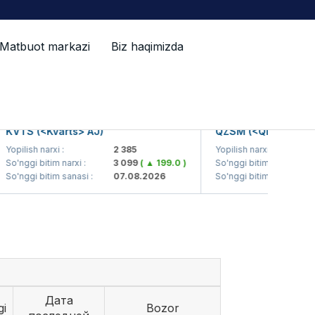
Matbuot markazi
Biz haqimizda
VTS (<Kvarts> AJ)
QZSM (<Qizilqumseme
opilish narxi :
2 385
Yopilish narxi :
o'nggi bitim narxi :
3 099
( ▲ 199.0 )
So'nggi bitim narxi :
o'nggi bitim sanasi :
07.08.2026
So'nggi bitim sanasi :
Дата
gi
Bozor