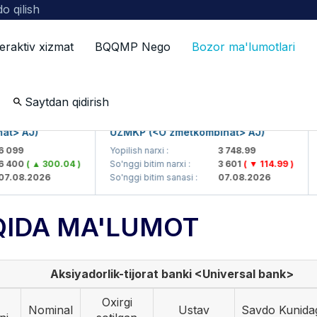
o qilish
teraktiv xizmat
BQQMP Nego
Bozor ma'lumotlari
ot
Saytdan qidirish
> AJ)
UZMKP (<O'zmetkombinat> AJ)
K
099
Yopilish narxi :
3 748.99
Y
400
( ▲ 300.04 )
So'nggi bitim narxi :
3 601
( ▼ 114.99 )
S
.08.2026
So'nggi bitim sanasi :
07.08.2026
S
QIDA MA'LUMOT
Aksiyadorlik-tijorat banki <Universal bank>
Oxirgi
Nominal
Ustav
Savdo Kunida