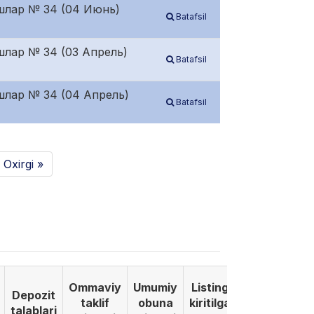
ишлар № 34 (04 Июнь)
Batafsil
шлар № 34 (03 Апрель)
Batafsil
шлар № 34 (04 Апрель)
Batafsil
Oxirgi »
Ommaviy
Umumiy
Listinga
Depozit
taklif
obuna
kiritilgan
talablari