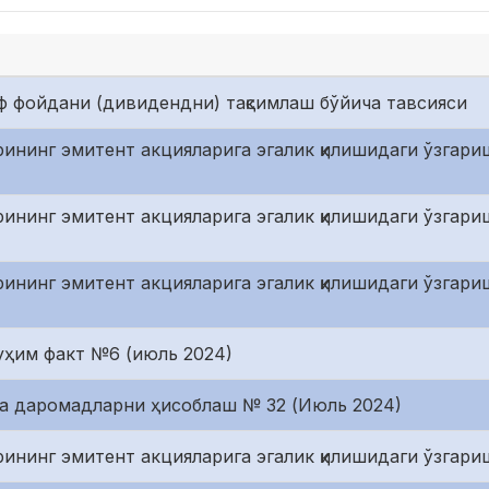
ф фойдани (дивидендни) тақсимлаш бўйича тавсияси
ининг эмитент акцияларига эгалик қилишидаги ўзгари
рининг эмитент акцияларига эгалик қилишидаги ўзгари
рининг эмитент акцияларига эгалик қилишидаги ўзгари
уҳим факт №6 (июль 2024)
ча даромадларни ҳисоблаш № 32 (Июль 2024)
рининг эмитент акцияларига эгалик қилишидаги ўзгари