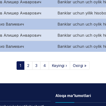
ов Алишер Анварович
Banklar uchun uch oylik h
ов Алишер Анварович
Banklar uchun yillik hisobo
из Валиевич
Banklar uchun uch oylik hi
ов Алишер Анварович
Banklar uchun uch oylik h
из Валиевич
Banklar uchun uch oylik h
1
2
3
4
Keyingi ›
Oxirgi »
Aloqa ma'lumotlari