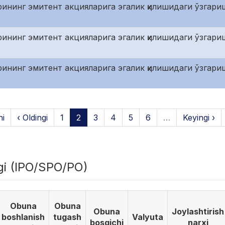
рининг эмитент акцияларига эгалик қилишидаги ўзгар
рининг эмитент акцияларига эгалик қилишидаги ўзгари
рининг эмитент акцияларига эгалик қилишидаги ўзгари
hi
‹ Oldingi
1
2
3
4
5
6
…
Keyingi ›
igi (IPO/SPO/PO)
Obuna
Obuna
Obuna
Joylashtirish
boshlanish
tugash
Valyuta
bosqichi
narxi