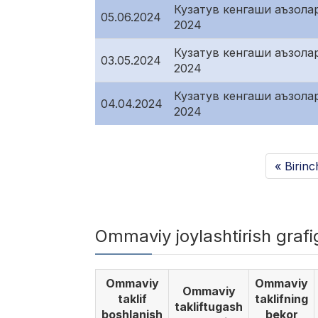
Кузатув кенгаши аъзола
05.06.2024
2024
Кузатув кенгаши аъзола
03.05.2024
2024
Кузатув кенгаши аъзола
04.04.2024
2024
« Birinc
Ommaviy joylashtirish graf
Ommaviy
Ommaviy
Ommaviy
taklif
taklifning
takliftugash
boshlanish
bekor