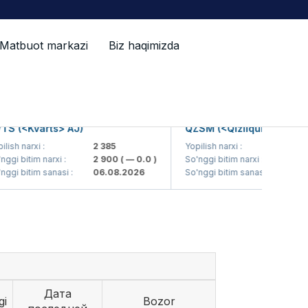
Matbuot markazi
Biz haqimizda
(<Kvarts> AJ)
QZSM (<Qizilqumsement> AJ
 narxi :
2 385
Yopilish narxi :
1 208
 bitim narxi :
2 900
( — 0.0 )
So'nggi bitim narxi :
1 200
( 
 bitim sanasi :
06.08.2026
So'nggi bitim sanasi :
06.08.
Дата
gi
Bozor