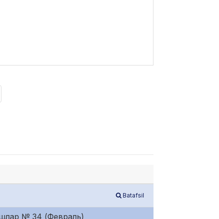
Batafsil
ишлар № 34 (Февраль)