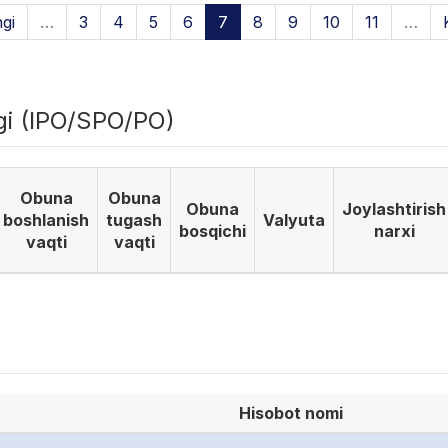
ngi
…
3
4
5
6
7
8
9
10
11
…
igi (IPO/SPO/PO)
Obuna
Obuna
Obuna
Joylashtirish
boshlanish
tugash
Valyuta
bosqichi
narxi
vaqti
vaqti
Hisobot nomi