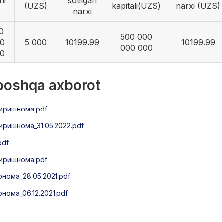
ni
sotilgan
(UZS)
kapitali(UZS)
narxi (UZS)
narxi
0
500 000
0
5 000
10199.99
10199.99
000 000
0
 boshqa axborot
иришнома.pdf
ришнома_31.05.2022.pdf
pdf
иришнома.pdf
нома_28.05.2021.pdf
ома_06.12.2021.pdf