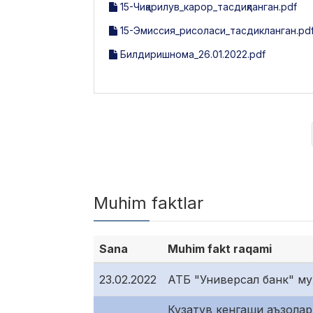
15-Чиқарилув_карор_тасдиқланган.pdf
15-Эмиссия_рисоласи_тасдикланган.pd
Билдиришнома_26.01.2022.pdf
Muhim faktlar
Sana
Muhim fakt raqami
23.02.2022
АТБ "Универсал банк" му
Кузатув кенгаши аъзолар