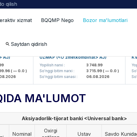
o qilish
teraktiv xizmat
BQQMP Nego
Bozor ma'lumotlari
ot
Saytdan qidirish
J)
UZMKP (<O'zmetkombinat> AJ)
KVTS 
Yopilish narxi :
3 748.99
Yopilish
96
( — 0.0 )
So'nggi bitim narxi :
3 715.99
( — 0.0 )
So'nggi
2026
So'nggi bitim sanasi :
06.08.2026
So'nggi
QIDA MA'LUMOT
Aksiyadorlik-tijorat banki <Universal bank>
Oxirgi
Nominal
Ustav
Savdo Kunida