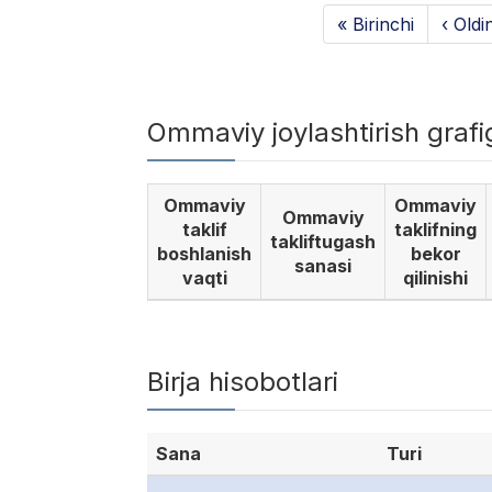
« Birinchi
‹ Oldi
Ommaviy joylashtirish graf
Ommaviy
Ommaviy
Ommaviy
taklif
taklifning
takliftugash
boshlanish
bekor
sanasi
vaqti
qilinishi
Birja hisobotlari
Sana
Turi