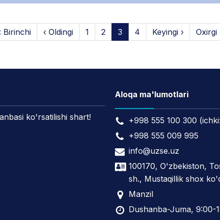
 Birinchi
‹ Oldingi
1
2
3
4
Keyingi ›
Oxirgi
Aloqa ma'lumotlari
asi ko'rsatilishi shart!
+998 555 100 300 (ichki
+998 555 009 995
info@uzse.uz
100170, O'zbekiston, T
sh., Mustaqillik shox ko'
Manzil
Dushanba-Juma, 9:00-1