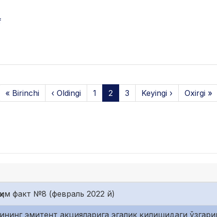
f
« Birinchi
‹ Oldingi
1
2
3
Keyingi ›
Oxirgi »
ҳим факт №8 (февраль 2022 й)
ининг эмитент акцияларига эгалик қилишидаги ўзгар