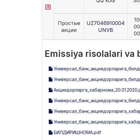
QQ kodi
So
10
Простые
UZ7046910004
00
акции
UNVB
00
Emissiya risolalari va
Универсал_банк_акциядорларига_билд
Универсал_банк_акциядорларига_билди
Акциядорларга_хабарнома_20.01.2020.
Универсал_банк_акциядорларига_билд
Универсал_банк_акциядорларига_хабар
Универсал_банк_акциядорларига_хабарн
БИЛДИРИШНОМА.pdf