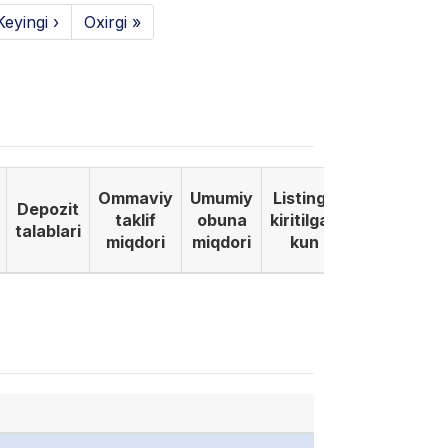
Keyingi ›
Oxirgi »
Ommaviy
Umumiy
Listinga
Depozit
taklif
obuna
kiritilgan
talablari
miqdori
miqdori
kun