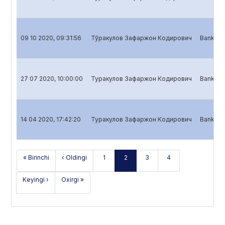
09 10 2020, 09:31:56
Тўракулов Зафаржон Кодирович
Banklar u
27 07 2020, 10:00:00
Туракулов Зафаржон Кодирович
Banklar 
14 04 2020, 17:42:20
Туракулов Зафаржон Кодирович
Banklar 
« Birinchi
‹ Oldingi
1
2
3
4
Keyingi ›
Oxirgi »