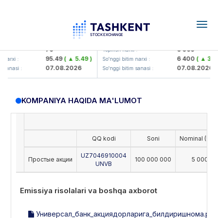
Togg
navig
amkorbank> ATB)
UZMK (<O'zmetkombinat> AJ)
79
6 099
:
Yopilish narxi :
95.49
( ▲ 5.49 )
6 400
( ▲ 300.
arxi :
So'nggi bitim narxi :
07.08.2026
07.08.2026
sanasi :
So'nggi bitim sanasi :
KOMPANIYA HAQIDA MA'LUMOT
QQ kodi
Soni
Nominal (UZS
UZ7046910004
Простые акции
100 000 000
5 000
UNVB
Emissiya risolalari va boshqa axborot
Универсал_банк_акциядорларига_билдиришнома.pdf