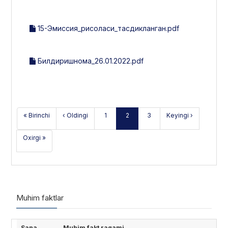
15-Эмиссия_рисоласи_тасдикланган.pdf
Билдиришнома_26.01.2022.pdf
« Birinchi
‹ Oldingi
1
2
3
Keyingi ›
Oxirgi »
Muhim faktlar
Sana
Muhim fakt raqami