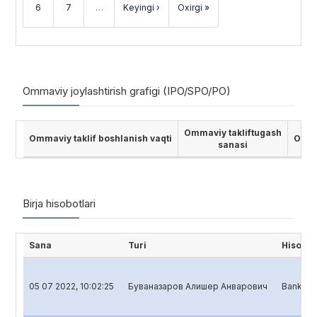
6
7
…
Keyingi ›
Oxirgi »
Ommaviy joylashtirish grafigi (IPO/SPO/PO)
Ommaviy takliftugash
Ommaviy taklif boshlanish vaqti
Ommav
sanasi
Birja hisobotlari
Sana
Turi
Hisobot
05 07 2022, 10:02:25
Буваназаров Алишер Анварович
Banklar u