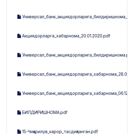
Универсал_банк_акциядорларига_билдиришнома_31.0
Акциядорларга_хабарнома_20.01.2020.pdf
Универсал_банк_акциядорларига_билдиришнома.pdf
Универсал_банк_акциядорларига_хабарнома_28.05.20
Универсал_банк_акциядорларига_хабарнома_06.12.20
БИЛДИРИШНОМА.pdf
15-Чиқарилув_карор_тасдиқланган.pdf