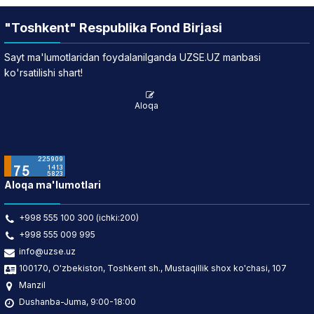
"Toshkent" Respublika Fond Birjasi
Sayt ma'lumotlaridan foydalanilganda UZSE.UZ manbasi
ko'rsatilishi shart!
Aloqa
Aloqa ma'lumotlari
+998 555 100 300 (ichki:200)
+998 555 009 995
info@uzse.uz
100170, O'zbekiston, Toshkent sh., Mustaqillik shox ko'chasi, 107
Manzil
Dushanba-Juma, 9:00-18:00