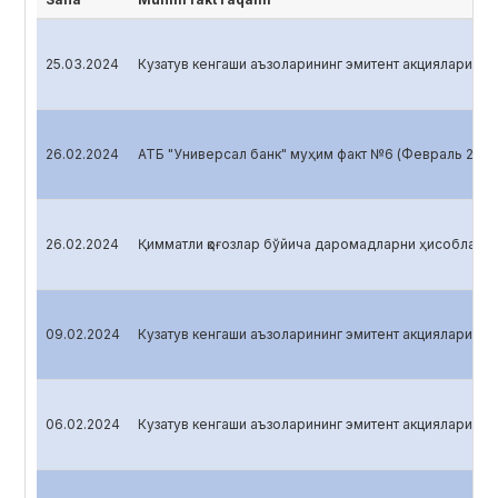
25.03.2024
Кузатув кенгаши аъзоларининг эмитент акцияларига э
26.02.2024
АТБ "Универсал банк" муҳим факт №6 (Февраль 2024
26.02.2024
Қимматли қоғозлар бўйича даромадларни ҳисоблаш №
09.02.2024
Кузатув кенгаши аъзоларининг эмитент акцияларига э
06.02.2024
Кузатув кенгаши аъзоларининг эмитент акцияларига э