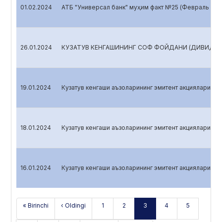
01.02.2024
АТБ "Универсал банк" муҳим факт №25 (Февраль 202
26.01.2024
КУЗАТУВ КЕНГАШИНИНГ СОФ ФОЙДАНИ (ДИВИДЕНД
19.01.2024
Кузатув кенгаши аъзоларининг эмитент акцияларига э
18.01.2024
Кузатув кенгаши аъзоларининг эмитент акцияларига э
16.01.2024
Кузатув кенгаши аъзоларининг эмитент акцияларига э
« Birinchi
‹ Oldingi
1
2
3
4
5