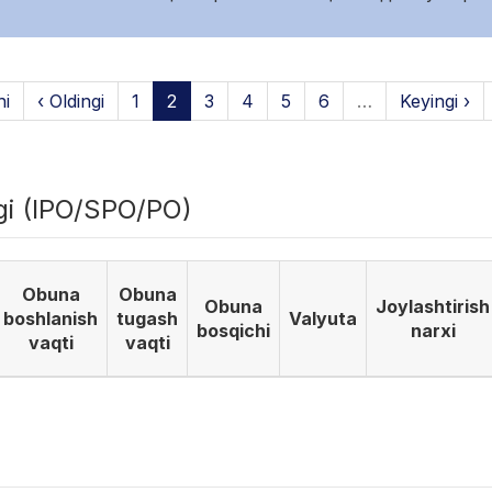
hi
‹ Oldingi
1
2
3
4
5
6
…
Keyingi ›
igi (IPO/SPO/PO)
Obuna
Obuna
Obuna
Joylashtirish
boshlanish
tugash
Valyuta
bosqichi
narxi
vaqti
vaqti