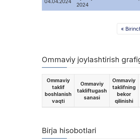
04.04.2024
2024
« Birinc
Ommaviy joylashtirish graf
Ommaviy
Ommaviy
Ommaviy
taklif
taklifning
takliftugash
boshlanish
bekor
sanasi
vaqti
qilinishi
Birja hisobotlari