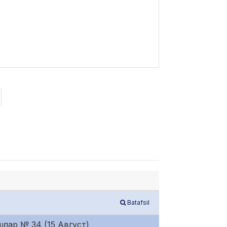
Batafsil
шлар № 34 (15 Август)