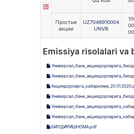
QQ kodi
So
10
Простые
UZ7046910004
00
акции
UNVB
00
Emissiya risolalari va
Универсал_банк_акциядорларига_билд
Универсал_банк_акциядорларига_билди
Акциядорларга_хабарнома_20.01.2020.
Универсал_банк_акциядорларига_билд
Универсал_банк_акциядорларига_хабар
Универсал_банк_акциядорларига_хабарн
БИЛДИРИШНОМА.pdf