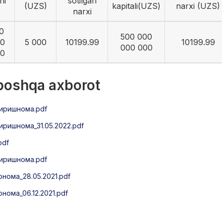
ni
sotilgan
(UZS)
kapitali(UZS)
narxi (UZS)
narxi
0
500 000
0
5 000
10199.99
10199.99
000 000
0
 boshqa axborot
иришнома.pdf
ришнома_31.05.2022.pdf
pdf
иришнома.pdf
нома_28.05.2021.pdf
ома_06.12.2021.pdf