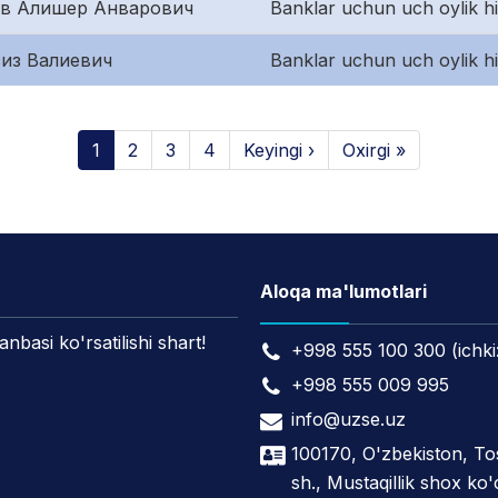
ов Алишер Анварович
Banklar uchun uch oylik h
из Валиевич
Banklar uchun uch oylik h
1
2
3
4
Keyingi ›
Oxirgi »
Aloqa ma'lumotlari
asi ko'rsatilishi shart!
+998 555 100 300 (ichki
+998 555 009 995
info@uzse.uz
100170, O'zbekiston, T
sh., Mustaqillik shox ko'