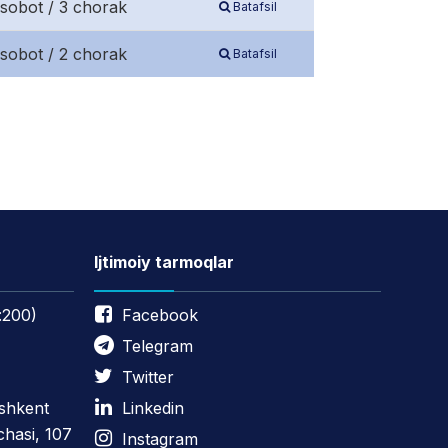
isobot / 3 chorak
Batafsil
isobot / 2 chorak
Batafsil
Ijtimoiy tarmoqlar
:200)
Facebook
Telegram
Twitter
oshkent
Linkedin
chasi, 107
Instagram