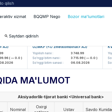
o qilish
teraktiv xizmat
BQQMP Nego
Bozor ma'lumotlari
ot
Saytdan qidirish
J)
UZMKP (<O'zmetkombinat> AJ)
KVTS
Yopilish narxi :
3 748.99
Yopili
.96
( — 0.0 )
So'nggi bitim narxi :
3 715.99
( — 0.0 )
So'ngg
.2026
So'nggi bitim sanasi :
06.08.2026
So'ngg
QIDA MA'LUMOT
Aksiyadorlik-tijorat banki <Universal bank>
Oxirgi
Nominal
Ustav
Savdo Kunida