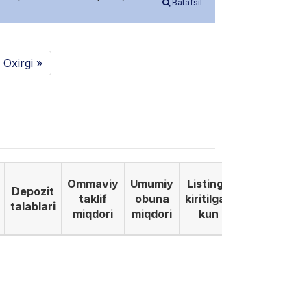
Batafsil
Oxirgi »
Ommaviy
Umumiy
Listinga
Depozit
taklif
obuna
kiritilgan
talablari
miqdori
miqdori
kun