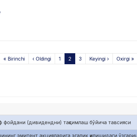
f
« Birinchi
‹ Oldingi
1
2
3
Keyingi ›
Oxirgi »
ф фойдани (дивидендни) тақсимлаш бўйича тавсияси
ининг эмитент акцияларига эгалик қилишидаги ўзгари