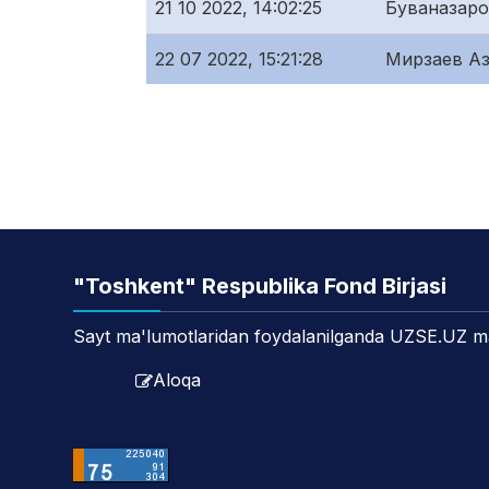
21 10 2022, 14:02:25
Буваназар
22 07 2022, 15:21:28
Мирзаев Аз
"Toshkent" Respublika Fond Birjasi
Sayt ma'lumotlaridan foydalanilganda UZSE.UZ manb
Aloqa