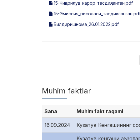
15-Чиқарилув_карор_тасдиқланган.pdf
15-Эмиссия_рисоласи_тасдикланган.pd
Билдиришнома_26.01.2022.pdf
Muhim faktlar
Sana
Muhim fakt raqami
16.09.2024
Кузатув Кенгашининг со
Кузатув кенгаши аъзолар