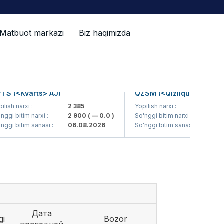
Matbuot markazi
Biz haqimizda
 (<Kvarts> AJ)
QZSM (<Qizilqumsement> A
sh narxi :
2 385
Yopilish narxi :
1 208
i bitim narxi :
2 900
( — 0.0 )
So'nggi bitim narxi :
1 200
(
i bitim sanasi :
06.08.2026
So'nggi bitim sanasi :
06.08
Дата
gi
Bozor