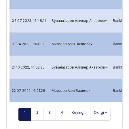
04 07 2023, 15:48:11
Буваназаров Алишер Анварович
Banklar uc
18 04 2023, 10:33:23
Мирзаев Азиз Валиевич
Banklar u
21 10 2022, 14:02:25
Буваназаров Алишер Анварович
Banklar u
22 07 2022, 15:21:28
Мирзаев Азиз Валиевич
Banklar u
1
2
3
4
Keyingi ›
Oxirgi »