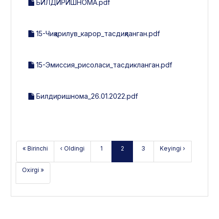
БИЛДИРИШНОМА.pdf
15-Чиқарилув_карор_тасдиқланган.pdf
15-Эмиссия_рисоласи_тасдикланган.pdf
Билдиришнома_26.01.2022.pdf
« Birinchi
‹ Oldingi
1
2
3
Keyingi ›
Oxirgi »