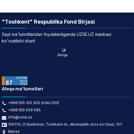
"Toshkent" Respublika Fond Birjasi
Sayt ma'lumotlaridan foydalanilganda UZSE.UZ manbasi
ko'rsatilishi shart!
Aloqa
Aloqa ma'lumotlari
+998 555 100 300 (ichki:200)
+998 555 009 995
info@uzse.uz
100170, O'zbekiston, Toshkent sh., Mustaqillik shox ko'chasi, 107
Manzil