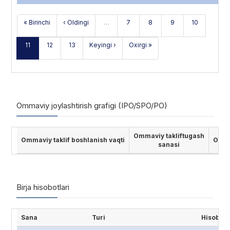
« Birinchi
‹ Oldingi
…
7
8
9
10
11
12
13
Keyingi ›
Oxirgi »
Ommaviy joylashtirish grafigi (IPO/SPO/PO)
Ommaviy takliftugash
Ommaviy taklif boshlanish vaqti
Ommav
sanasi
Birja hisobotlari
Sana
Turi
Hisobot 