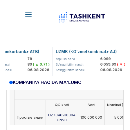
Toggle
navigation
amkorbank> ATB)
UZMK (<O'zmetkombinat> AJ)
79
6 099
:
Yopilish narxi :
89
( ▲ 0.71 )
6 059.99
( ▼ 39.89
arxi :
So'nggi bitim narxi :
06.08.2026
06.08.2026
sanasi :
So'nggi bitim sanasi :
KOMPANIYA HAQIDA MA'LUMOT
QQ kodi
Soni
Nominal (UZS
UZ7046910004
Простые акции
100 000 000
5 000
UNVB