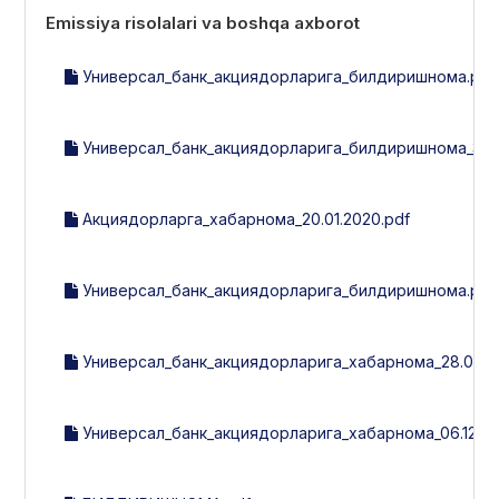
Emissiya risolalari va boshqa axborot
Универсал_банк_акциядорларига_билдиришнома.pdf
Универсал_банк_акциядорларига_билдиришнома_31.0
Акциядорларга_хабарнома_20.01.2020.pdf
Универсал_банк_акциядорларига_билдиришнома.pdf
Универсал_банк_акциядорларига_хабарнома_28.05.20
Универсал_банк_акциядорларига_хабарнома_06.12.20