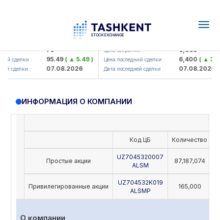
Togg
navig
Hamkorbank> ATB)
UZMK (<O'zmetkombinat> AJ)
79
6,099
я :
Цена закрытия :
95.49
( ▲ 5.49 )
6,400
( ▲ 300
ий сделки :
Цена последний сделки :
07.08.2026
07.08.2026
ей сделки :
Дата последней сделки :
ИНФОРМАЦИЯ О КОМПАНИИ
Код ЦБ
Количество
Н
UZ7045320007
Простые акции
87,187,074
ALSM
UZ704532K019
Привилегированные акции
165,000
ALSMP
О компании