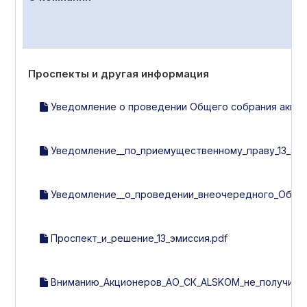
Проспекты и другая информация
Уведомление о проведении Общего собрания акцион
Уведомление__по_приемущественному_праву_13_эми
Уведомление__о_проведении_внеочередного_Общег
Проспект_и_решение_13_эмиссия.pdf
Вниманию_Акционеров_АО_СК_ALSKOM_не_получивши