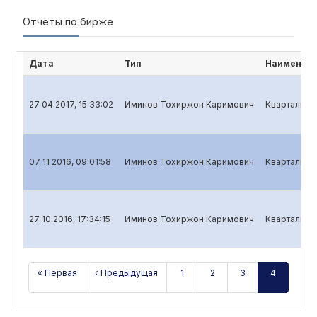
Отчёты по бирже
Дата
Тип
Наименова
27 04 2017, 15:33:02
Иминов Тохиржон Каримович
Квартальный
07 11 2016, 09:01:58
Иминов Тохиржон Каримович
Квартальный
27 10 2016, 17:34:15
Иминов Тохиржон Каримович
Квартальный
« Первая
‹ Предыдущая
1
2
3
4