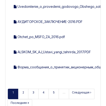
Uvedomlenie_o_provedenii_godovogo_Obshego_sobran
АУДИТОРСКОЕ_ЗАКЛЮЧЕНИЕ-2016.PDF
Otchet_po_MSFO_ZA_2016.pdf
ALSKOM_SK_AJ_Ustavi_yangi_tahrirda_2017.PDF
Форма_сообщения_о_принятии_акционерным_общест
1
2
3
4
5
…
Следующая ›
Последняя »