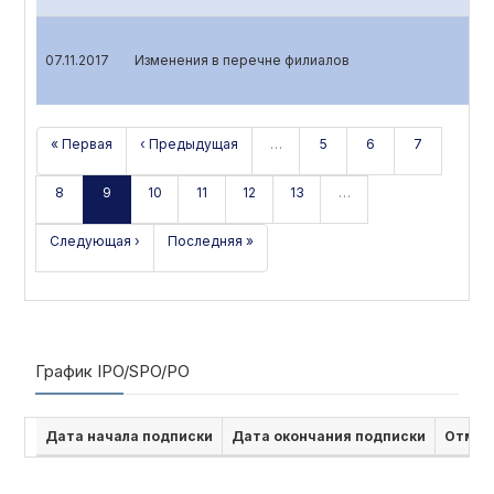
07.11.2017
Изменения в перечне филиалов
« Первая
‹ Предыдущая
…
5
6
7
8
9
10
11
12
13
…
Следующая ›
Последняя »
График IPO/SPO/PO
Дата начала подписки
Дата окончания подписки
Отмен