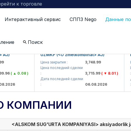
рейти к торговле
Интерактивный сервис
СППЗ Nego
Данные по
вление
Поиск
J)
UZMKP (<O'zmetkombinat> AJ)
KVT
Цена закрытия :
3,748.99
Цена
Цена последний сделки
Цен
96
( ▲ 0.08 )
:
3,715.99
( ▼ 8.01 )
:
Дата последней сделки
Дат
2026
:
06.08.2026
:
О КОМПАНИИ
<ALSKOM SUG'URTA KOMPANIYASI> aksiyadorlik j