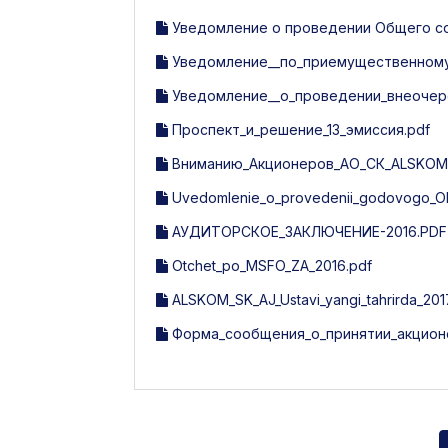
Уведомление о проведении Общего соб
Уведомление__по_приемущественному_
Уведомление__о_проведении_внеочер
Проспект_и_решение_13_эмиссия.pdf
Вниманию_Акционеров_АО_СК_ALSKOM_
Uvedomlenie_o_provedenii_godovogo_Ob
АУДИТОРСКОЕ_ЗАКЛЮЧЕНИЕ-2016.PDF
Otchet_po_MSFO_ZA_2016.pdf
ALSKOM_SK_AJ_Ustavi_yangi_tahrirda_201
Форма_сообщения_о_принятии_акцион