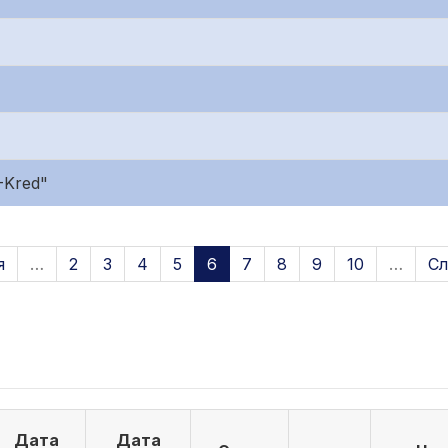
-Kred"
я
…
2
3
4
5
6
7
8
9
10
…
Сл
Дата
Дата