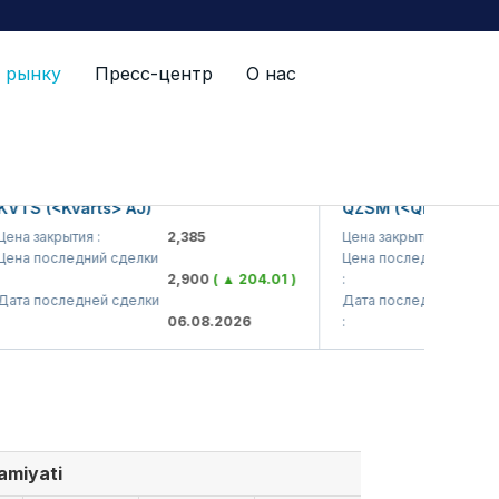
 рынку
Пресс-центр
О нас
S (<Kvarts> AJ)
QZSM (<Qizilqumsemen
 закрытия :
2,385
Цена закрытия :
1
а последний сделки
Цена последний сделки
2,900
( ▲ 204.01 )
:
1
а последней сделки
Дата последней сделки
06.08.2026
:
0
amiyati