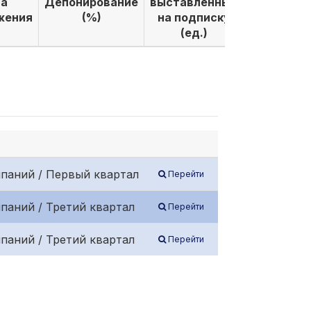
а
Депонирование
выставленных
выкуплен
жения
(%)
на подписку
по подпи
(ед.)
(ед.)
паний / Первый квартал
Перейти
паний / Третий квартал
Перейти
паний / Третий квартал
Перейти