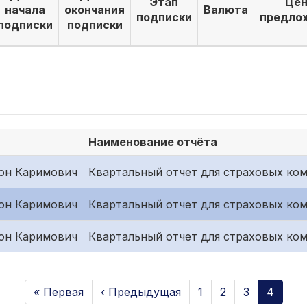
Этап
Цен
начала
окончания
Валюта
подписки
предло
подписки
подписки
Наименование отчёта
он Каримович
Квартальный отчет для страховых ком
он Каримович
Квартальный отчет для страховых ком
он Каримович
Квартальный отчет для страховых ком
« Первая
‹ Предыдущая
1
2
3
4