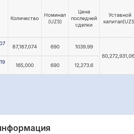
Цена
Номинал
Уставной
Количество
последней
(UZS)
капитал(UZS
сделки
07
87,187,074
690
1039.99
60,272,931,0
19
165,000
690
12,273.6
 информация