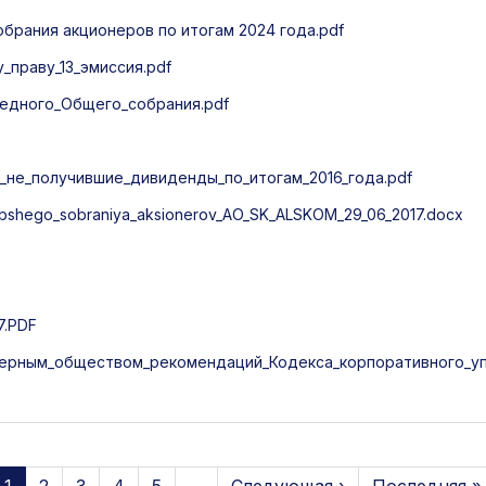
рания акционеров по итогам 2024 года.pdf
праву_13_эмиссия.pdf
едного_Общего_собрания.pdf
не_получившие_дивиденды_по_итогам_2016_года.pdf
shego_sobraniya_aksionerov_AO_SK_ALSKOM_29_06_2017.docx
7.PDF
ерным_обществом_рекомендаций_Кодекса_корпоративного_упр