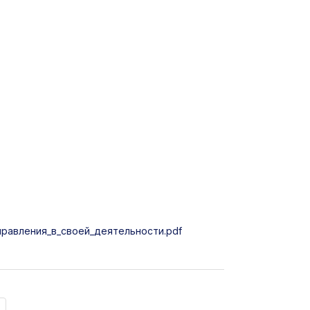
авления_в_своей_деятельности.pdf