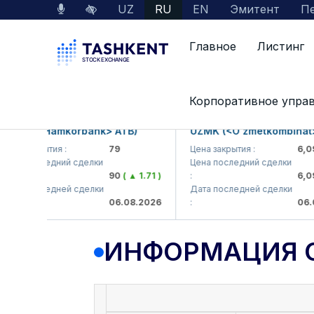
UZ
RU
EN
Эмитент
Пе
Главное
Листинг
Данные по рынку
Информация о компании
Корпоративное упра
KB (<Hamkorbank> ATB)
UZMK (<O'zmetkombinat> A
а закрытия :
79
Цена закрытия :
6,099
а последний сделки
Цена последний сделки
90
( ▲ 1.71 )
:
6,099.
а последней сделки
Дата последней сделки
06.08.2026
:
06.08.
ИНФОРМАЦИЯ 