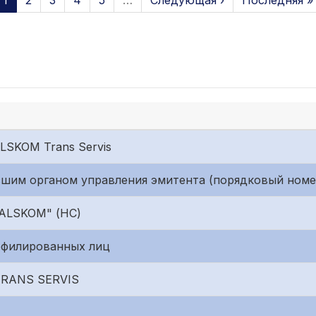
1
2
3
4
5
…
Следующая ›
Последняя »
LSKOM Trans Servis
шим органом управления эмитента (порядковый номер
"ALSKOM" (НС)
ффилированных лиц
TRANS SERVIS