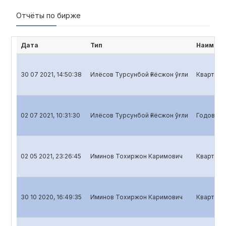
Отчёты по бирже
Дата
Тип
Наимено
30 07 2021, 14:50:38
Илёсов Турсунбой Ғиёсжон ўғли
Квартальн
02 07 2021, 10:31:30
Илёсов Турсунбой Ғиёсжон ўғли
Годовой о
02 05 2021, 23:26:45
Иминов Тохиржон Каримович
Кварталь
30 10 2020, 16:49:35
Иминов Тохиржон Каримович
Квартальн