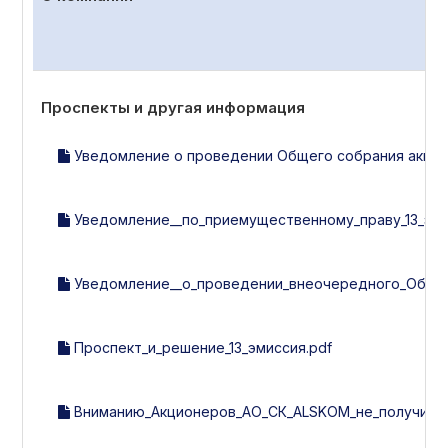
Проспекты и другая информация
Уведомление о проведении Общего собрания акцион
Уведомление__по_приемущественному_праву_13_эми
Уведомление__о_проведении_внеочередного_Общег
Проспект_и_решение_13_эмиссия.pdf
Вниманию_Акционеров_АО_СК_ALSKOM_не_получивши