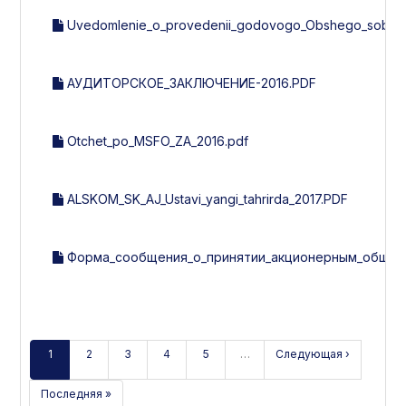
Uvedomlenie_o_provedenii_godovogo_Obshego_sobran
АУДИТОРСКОЕ_ЗАКЛЮЧЕНИЕ-2016.PDF
Otchet_po_MSFO_ZA_2016.pdf
ALSKOM_SK_AJ_Ustavi_yangi_tahrirda_2017.PDF
Форма_сообщения_о_принятии_акционерным_общест
1
2
3
4
5
…
Следующая ›
Последняя »