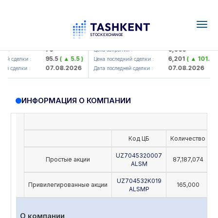
Togg
navig
amkorbank> ATB)
UZMK (<O'zmetkombinat> AJ)
79
6,099
 :
Цена закрытия :
95.5
( ▲ 5.5 )
6,201
( ▲ 101.04 )
й сделки :
Цена последний сделки :
07.08.2026
07.08.2026
й сделки :
Дата последней сделки :
ИНФОРМАЦИЯ О КОМПАНИИ
Код ЦБ
Количество
Н
UZ7045320007
Простые акции
87,187,074
ALSM
UZ704532K019
Привилегированные акции
165,000
ALSMP
О компании