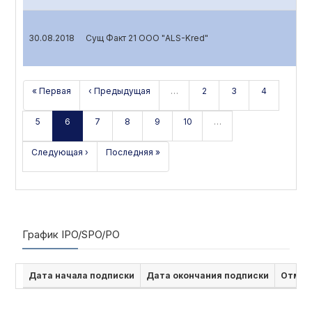
30.08.2018
Сущ Факт 21 ООО "ALS-Kred"
« Первая
‹ Предыдущая
…
2
3
4
5
6
7
8
9
10
…
Следующая ›
Последняя »
График IPO/SPO/PO
Дата начала подписки
Дата окончания подписки
Отмен