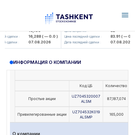
Togg
navig
Olmaliq KMK> AJ)
KFSK (<Kafolat sug'urta kompaniy
16,100
82
 :
Цена закрытия :
16,288
( — 0.0 )
83.91
( — 0.0 )
ий сделки :
Цена последний сделки :
07.08.2026
07.08.2026
й сделки :
Дата последней сделки :
ИНФОРМАЦИЯ О КОМПАНИИ
Код ЦБ
Количество
Н
UZ7045320007
Простые акции
87,187,074
ALSM
UZ704532K019
Привилегированные акции
165,000
ALSMP
О компании