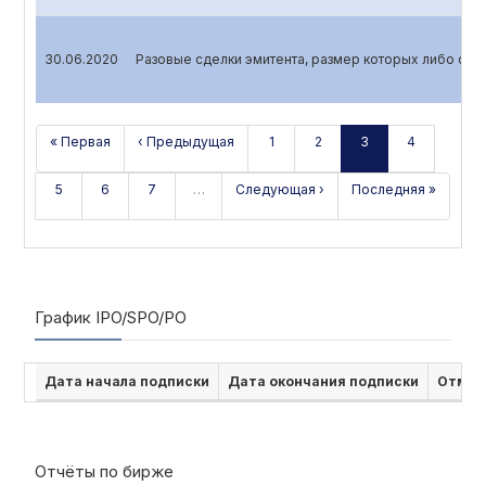
30.06.2020
Разовые сделки эмитента, размер которых либо сто
« Первая
‹ Предыдущая
1
2
3
4
5
6
7
…
Следующая ›
Последняя »
График IPO/SPO/PO
Дата начала подписки
Дата окончания подписки
Отмен
Отчёты по бирже