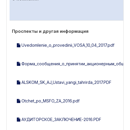
Проспекты и другая информация
Uvedomlenie_o_provedinii_VOSA_10_04_2017.pdf
Форма_сообщения_о_принятии_акционерным_общест
ALSKOM_SK_AJ_Ustavi_yangi_tahrirda_2017.PDF
Otchet_po_MSFO_ZA_2016.pdf
АУДИТОРСКОЕ_ЗАКЛЮЧЕНИЕ-2016.PDF