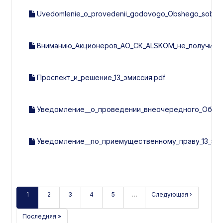
Uvedomlenie_o_provedenii_godovogo_Obshego_sobran
Вниманию_Акционеров_АО_СК_ALSKOM_не_получивши
Проспект_и_решение_13_эмиссия.pdf
Уведомление__о_проведении_внеочередного_Общег
Уведомление__по_приемущественному_праву_13_эми
1
2
3
4
5
…
Следующая ›
Последняя »