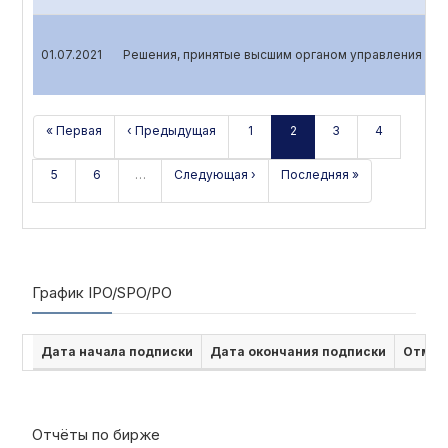
01.07.2021
Решения, принятые высшим органом управления АО
« Первая
‹ Предыдущая
1
2
3
4
5
6
…
Следующая ›
Последняя »
График IPO/SPO/PO
Дата начала подписки
Дата окончания подписки
Отмен
Отчёты по бирже