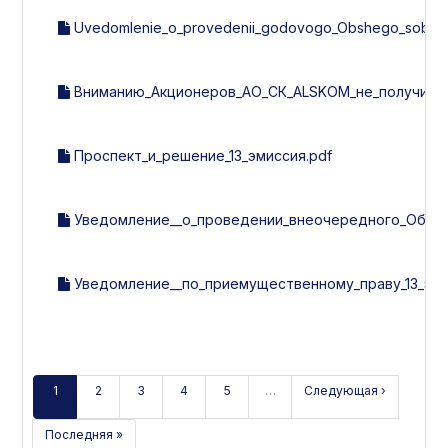
Uvedomlenie_o_provedenii_godovogo_Obshego_sobran
Вниманию_Акционеров_АО_СК_ALSKOM_не_получивши
Проспект_и_решение_13_эмиссия.pdf
Уведомление__о_проведении_внеочередного_Общег
Уведомление__по_приемущественному_праву_13_эми
1
2
3
4
5
…
Следующая ›
Последняя »