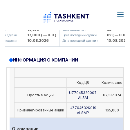
Togg
navig
Olmaliq KMK> AJ)
KFSK (<Kafolat sug'urta kompaniy
16,100
82
 :
Цена закрытия :
17,000
( — 0.0 )
82
( — 0.0 )
ий сделки :
Цена последний сделки :
10.08.2026
10.08.2026
й сделки :
Дата последней сделки :
ИНФОРМАЦИЯ О КОМПАНИИ
Код ЦБ
Количество
Н
UZ7045320007
Простые акции
87,187,074
ALSM
UZ704532K019
Привилегированные акции
165,000
ALSMP
О компании