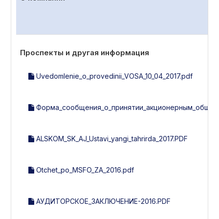
Проспекты и другая информация
Uvedomlenie_o_provedinii_VOSA_10_04_2017.pdf
Форма_сообщения_о_принятии_акционерным_общест
ALSKOM_SK_AJ_Ustavi_yangi_tahrirda_2017.PDF
Otchet_po_MSFO_ZA_2016.pdf
АУДИТОРСКОЕ_ЗАКЛЮЧЕНИЕ-2016.PDF