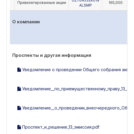
UZ704532K019
Привилегированные акции
165,000
ALSMP
О компании
Проспекты и другая информация
Уведомление о проведении Общего собрания акцион
Уведомление__по_приемущественному_праву_13_эми
Уведомление__о_проведении_внеочередного_Общег
Проспект_и_решение_13_эмиссия.pdf