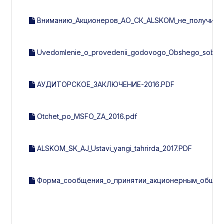
Вниманию_Акционеров_АО_СК_ALSKOM_не_получивши
Uvedomlenie_o_provedenii_godovogo_Obshego_sobran
АУДИТОРСКОЕ_ЗАКЛЮЧЕНИЕ-2016.PDF
Otchet_po_MSFO_ZA_2016.pdf
ALSKOM_SK_AJ_Ustavi_yangi_tahrirda_2017.PDF
Форма_сообщения_о_принятии_акционерным_общест