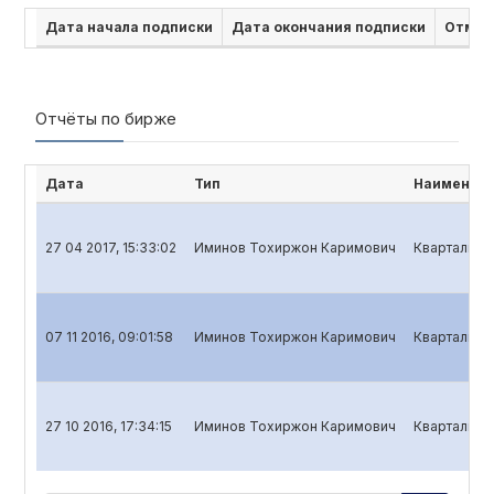
Дата начала подписки
Дата окончания подписки
Отмен
Отчёты по бирже
Дата
Тип
Наименова
27 04 2017, 15:33:02
Иминов Тохиржон Каримович
Квартальный
07 11 2016, 09:01:58
Иминов Тохиржон Каримович
Квартальный
27 10 2016, 17:34:15
Иминов Тохиржон Каримович
Квартальный