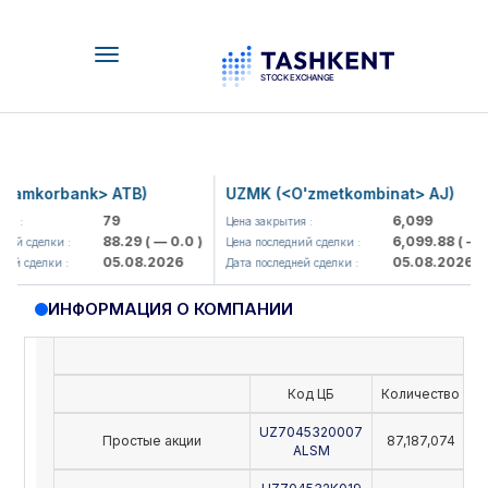
Toggle
navigation
amkorbank> ATB)
UZMK (<O'zmetkombinat> AJ)
79
6,099
я :
Цена закрытия :
88.29
( — 0.0 )
6,099.88
( — 0.
ий сделки :
Цена последний сделки :
05.08.2026
05.08.2026
ей сделки :
Дата последней сделки :
ИНФОРМАЦИЯ О КОМПАНИИ
Код ЦБ
Количество
Н
UZ7045320007
Простые акции
87,187,074
ALSM