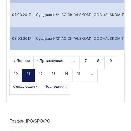
07.03.2017
Сущ.факт №21 АО СК "ALSKOM" (ООО «ALSKOM TRAN
03.03.2017
Сущ.факт №21 АО СК "ALSKOM" (ООО «ALSKOM TRAN
« Первая
‹ Предыдущая
…
7
8
9
10
11
12
13
14
15
…
Следующая ›
Последняя »
График IPO/SPO/PO