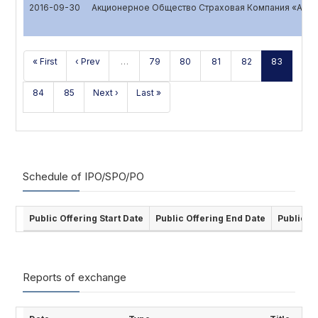
2016-09-30
Акционерное Общество Страховая Компания «ALSK
« First
‹ Prev
…
79
80
81
82
83
84
85
Next ›
Last »
Schedule of IPO/SPO/PO
Public Offering Start Date
Public Offering End Date
Public O
Reports of exchange