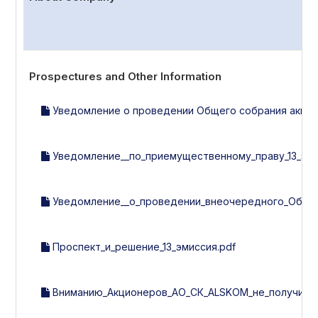
Prospectures and Other Information
Уведомление о проведении Общего собрания акцион
Уведомление__по_приемущественному_праву_13_эми
Уведомление__о_проведении_внеочередного_Общег
Проспект_и_решение_13_эмиссия.pdf
Вниманию_Акционеров_АО_СК_ALSKOM_не_получивши