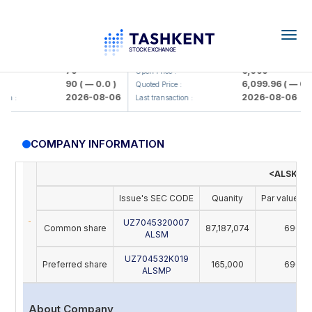
Togg
navig
amkorbank> ATB)
UZMK (<O'zmetkombinat> AJ)
79
6,099
Open Price :
90
( — 0.0 )
6,099.96
( — 0.0 
Quoted Price :
2026-08-06
2026-08-06
n :
Last transaction :
COMPANY INFORMATION
<ALSKOM 
Issue's SEC CODE
Quanity
Par value (U
UZ7045320007
Common share
87,187,074
690
ALSM
UZ704532K019
Preferred share
165,000
690
ALSMP
About Company