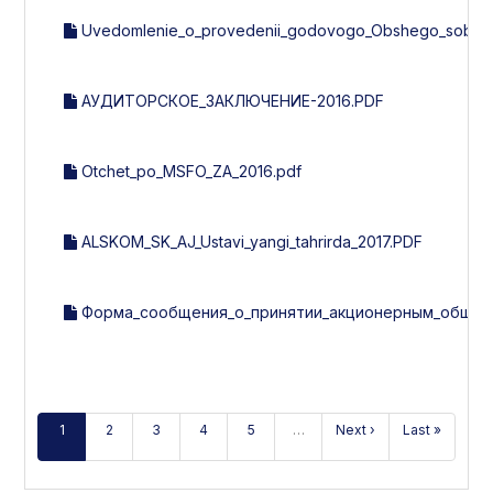
Uvedomlenie_o_provedenii_godovogo_Obshego_sobran
АУДИТОРСКОЕ_ЗАКЛЮЧЕНИЕ-2016.PDF
Otchet_po_MSFO_ZA_2016.pdf
ALSKOM_SK_AJ_Ustavi_yangi_tahrirda_2017.PDF
Форма_сообщения_о_принятии_акционерным_общест
1
2
3
4
5
…
Next ›
Last »