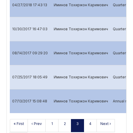
04/27/2018 17:43:13
Иминов Тохиржон Каримович
Quarterly r
10/30/2017 16:47:03
Иминов Тохиржон Каримович
Quarterly r
08/14/2017 09:29:20
Иминов Тохиржон Каримович
Quarterly re
07/25/2017 18:05:49
Иминов Тохиржон Каримович
Quarterly re
07/13/2017 15:08:48
Иминов Тохиржон Каримович
Annual repo
« First
‹ Prev
1
2
3
4
Next ›