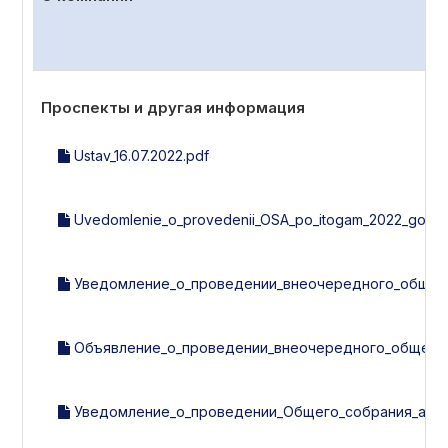
Проспекты и другая информация
Ustav_16.07.2022.pdf
Uvedomlenie_o_provedenii_OSA_po_itogam_2022_goda.
Уведомление_о_проведении_внеочередного_общего_с
Объявление_о_проведении_внеочередного_общего_с
Уведомление_о_проведении_Общего_собрания_акцио