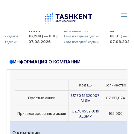
Togg
navig
Olmaliq KMK> AJ)
KFSK (<Kafolat sug'urta kompaniy
16,100
82
я :
Цена закрытия :
16,288
( — 0.0 )
83.91
( — 0.0 )
ий сделки :
Цена последний сделки :
07.08.2026
07.08.2026
ей сделки :
Дата последней сделки :
ИНФОРМАЦИЯ О КОМПАНИИ
Код ЦБ
Количество
Н
UZ7045320007
Простые акции
87,187,074
ALSM
UZ704532K019
Привилегированные акции
165,000
ALSMP
О компании