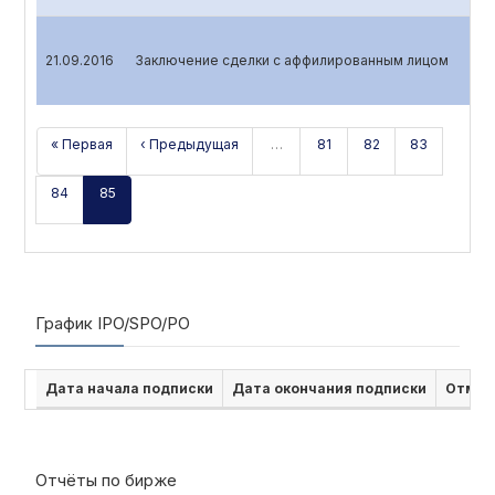
21.09.2016
Заключение сделки с аффилированным лицом
« Первая
‹ Предыдущая
…
81
82
83
84
85
График IPO/SPO/PO
Дата начала подписки
Дата окончания подписки
Отмен
Отчёты по бирже