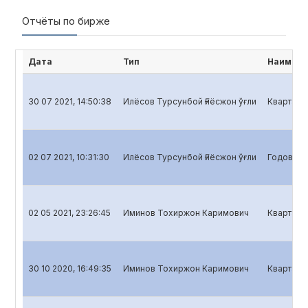
Отчёты по бирже
Дата
Тип
Наимено
30 07 2021, 14:50:38
Илёсов Турсунбой Ғиёсжон ўғли
Квартальн
02 07 2021, 10:31:30
Илёсов Турсунбой Ғиёсжон ўғли
Годовой о
02 05 2021, 23:26:45
Иминов Тохиржон Каримович
Кварталь
30 10 2020, 16:49:35
Иминов Тохиржон Каримович
Квартальн