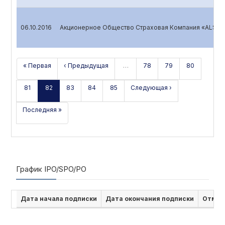
06.10.2016
Акционерное Общество Страховая Компания «ALSK
« Первая
‹ Предыдущая
…
78
79
80
81
82
83
84
85
Следующая ›
Последняя »
График IPO/SPO/PO
Дата начала подписки
Дата окончания подписки
Отмен