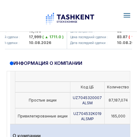
Togg
navig
Olmaliq KMK> AJ)
KFSK (<Kafolat sug'urta kompan
16,100
82
я :
Цена закрытия :
17,999
( ▲ 1711.0 )
83.87
( ▼ 0.
ий сделки :
Цена последний сделки :
10.08.2026
10.08.2026
й сделки :
Дата последней сделки :
ИНФОРМАЦИЯ О КОМПАНИИ
Код ЦБ
Количество
Н
UZ7045320007
Простые акции
87,187,074
ALSM
UZ704532K019
Привилегированные акции
165,000
ALSMP
О компании