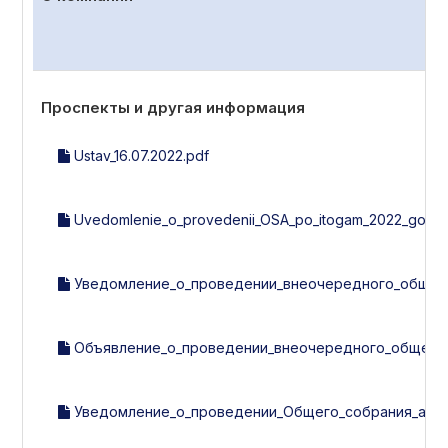
Проспекты и другая информация
Ustav_16.07.2022.pdf
Uvedomlenie_o_provedenii_OSA_po_itogam_2022_goda.
Уведомление_о_проведении_внеочередного_общего_с
Объявление_о_проведении_внеочередного_общего_с
Уведомление_о_проведении_Общего_собрания_акцио