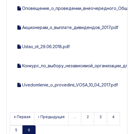
Оповещение_о_проведении_внеочередного_Общего_с
Акционерам_о_выплате_дивидендов_2017.pdf
Ustav_ot_29.06.2018.pdf
Конкурс_по_выбору_независимой_организации_для_
Uvedomlenie_o_provedinii_VOSA_10_04_2017.pdf
« Первая
‹ Предыдущая
…
2
3
4
5
6