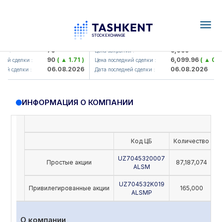
Togg
navig
amkorbank> ATB)
UZMK (<O'zmetkombinat> AJ)
79
6,099
я :
Цена закрытия :
90
( ▲ 1.71 )
6,099.96
( ▲ 0.08 
ий сделки :
Цена последний сделки :
06.08.2026
06.08.2026
й сделки :
Дата последней сделки :
ИНФОРМАЦИЯ О КОМПАНИИ
Код ЦБ
Количество
Н
UZ7045320007
Простые акции
87,187,074
ALSM
UZ704532K019
Привилегированные акции
165,000
ALSMP
О компании