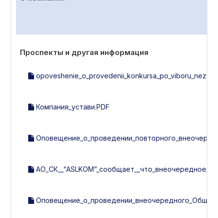
Проспекты и другая информация
opoveshenie_o_provedenii_konkursa_po_viboru_nezavisi
Компания_устави.PDF
Оповещение_о_проведении_повторного_внеочередно
АО_СК__“ASLKOM”_сообщает__что_внеочередное_об
Оповещение_о_проведении_внеочередного_Общего_с