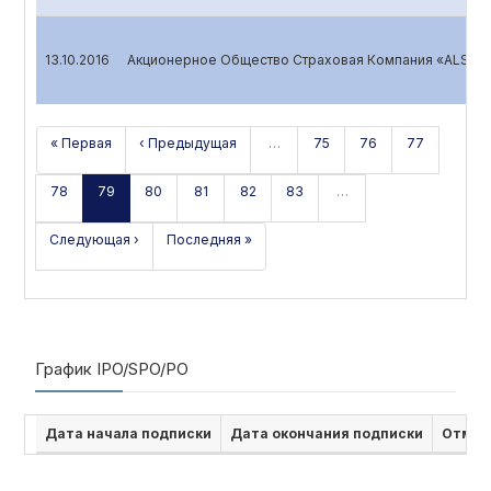
13.10.2016
Акционерное Общество Страховая Компания «ALSKOM
« Первая
‹ Предыдущая
…
75
76
77
78
79
80
81
82
83
…
Следующая ›
Последняя »
График IPO/SPO/PO
Дата начала подписки
Дата окончания подписки
Отмен