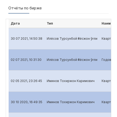
Отчёты по бирже
Дата
Тип
Наимено
30 07 2021, 14:50:38
Илёсов Турсунбой Ғиёсжон ўғли
Квартальн
02 07 2021, 10:31:30
Илёсов Турсунбой Ғиёсжон ўғли
Годовой о
02 05 2021, 23:26:45
Иминов Тохиржон Каримович
Кварталь
30 10 2020, 16:49:35
Иминов Тохиржон Каримович
Квартальн