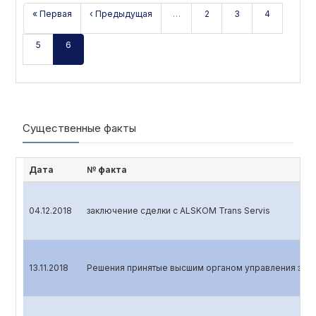
« Первая
‹ Предыдущая
…
2
3
4
5
6
Существенные факты
Дата
№ факта
04.12.2018
заключение сделки с ALSKOM Trans Servis
13.11.2018
Решения принятые высшим органом управления эмит