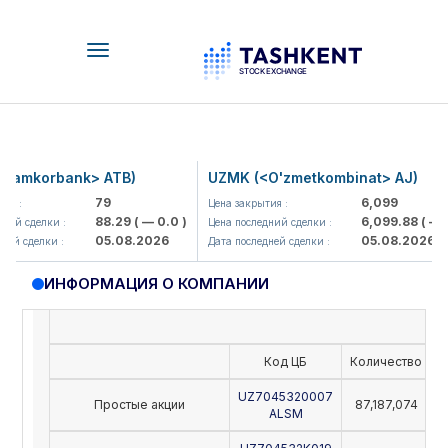
Toggle
navigation
amkorbank> ATB)
UZMK (<O'zmetkombinat> AJ)
79
6,099
 :
Цена закрытия :
88.29
( — 0.0 )
6,099.88
( — 0.
й сделки :
Цена последний сделки :
05.08.2026
05.08.2026
й сделки :
Дата последней сделки :
ИНФОРМАЦИЯ О КОМПАНИИ
Код ЦБ
Количество
Н
UZ7045320007
Простые акции
87,187,074
ALSM