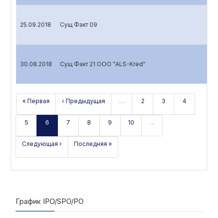
25.09.2018
Сущ Факт 09
30.08.2018
Сущ Факт 21 ООО "ALS-Kred"
« Первая
‹ Предыдущая
…
2
3
4
5
6
7
8
9
10
…
Следующая ›
Последняя »
График IPO/SPO/PO