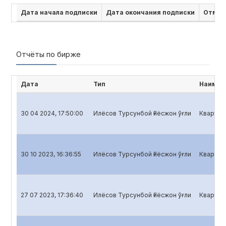
Дата начала подписки
Дата окончания подписки
Отмен
Отчёты по бирже
Дата
Тип
Наимен
30 04 2024, 17:50:00
Илёсов Турсунбой Ғиёсжон ўғли
Кварталь
30 10 2023, 16:36:55
Илёсов Турсунбой Ғиёсжон ўғли
Кварталь
27 07 2023, 17:36:40
Илёсов Турсунбой Ғиёсжон ўғли
Кварталь