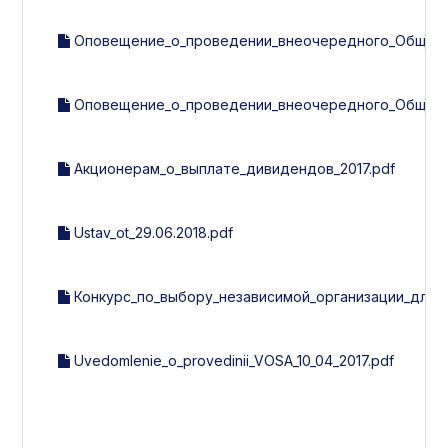
Оповещение_о_проведении_внеочередного_Общего_с
Оповещение_о_проведении_внеочередного_Общего_с
Акционерам_о_выплате_дивидендов_2017.pdf
Ustav_ot_29.06.2018.pdf
Конкурс_по_выбору_независимой_организации_для_
Uvedomlenie_o_provedinii_VOSA_10_04_2017.pdf