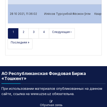
28 10 2021, 11:36:02
Илёсов Турсунбой Ғиёсжон ўғли
Кварталь
1
2
3
4
Следующая ›
Последняя »
АО Республиканская Фондовая Биржа
«Тошкент»
При использовании материалов опубликованных на данном
сайте, ссылка на www.uzse.uz обязательна.
Обратная связь