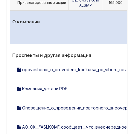
UZ704532K019
Привилегированные акции
165,000
ALSMP
О компании
Проспекты и другая информация
opoveshenie_o_provedenii_konkursa_po_viboru_nezavisi
Компания_устави.PDF
Оповещение_о_проведении_повторного_внеочередно
АО_СК__“ASLKOM”_сообщает__что_внеочередное_об