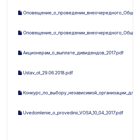
Оповещение_о_проведении_внеочередного_Общего_с
Оповещение_о_проведении_внеочередного_Общего_с
Акционерам_о_выплате_дивидендов_2017.pdf
Ustav_ot_29.06.2018.pdf
Конкурс_по_выбору_независимой_организации_для_
Uvedomlenie_o_provedinii_VOSA_10_04_2017.pdf