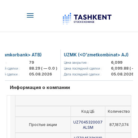
Toggle
navigation
amkorbank> ATB)
UZMK (<O'zmetkombinat> AJ)
79
6,099
 :
Цена закрытия :
88.29
( — 0.0 )
6,099.88
( — 0.
й сделки :
Цена последний сделки :
05.08.2026
05.08.2026
й сделки :
Дата последней сделки :
Информация о компании
Код ЦБ
Количество
Н
UZ7045320007
Простые акции
87,187,074
ALSM