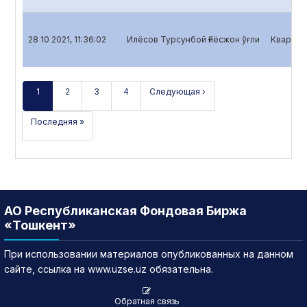
28 10 2021, 11:36:02
Илёсов Турсунбой Ғиёсжон ўғли
Кварталь
1
2
3
4
Следующая ›
Последняя »
АО Республиканская Фондовая Биржа
«Тошкент»
При использовании материалов опубликованных на данном
сайте, ссылка на www.uzse.uz обязательна.
Обратная связь