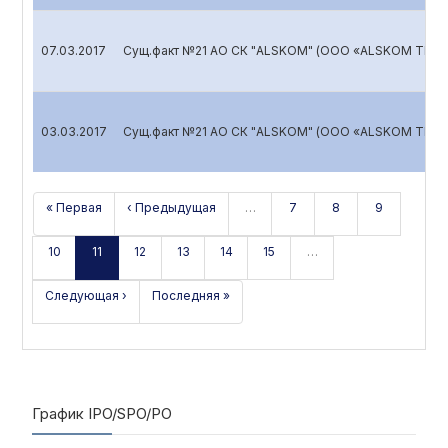
07.03.2017
Сущ.факт №21 АО СК "ALSKOM" (ООО «ALSKOM TRAN
03.03.2017
Сущ.факт №21 АО СК "ALSKOM" (ООО «ALSKOM TRAN
« Первая
‹ Предыдущая
…
7
8
9
10
11
12
13
14
15
…
Следующая ›
Последняя »
График IPO/SPO/PO