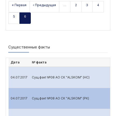
« Первая
‹ Предыдущая
…
2
3
4
5
6
Существенные факты
Дата
№ факта
04.07.2017
Сущ.факт №08 АО СК "ALSKOM" (НС)
04.07.2017
Сущ.факт №08 АО СК "ALSKOM" (РК)