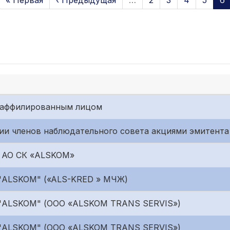
« Первая
‹ Предыдущая
…
2
3
4
5
6
с аффилированным лицом
ии членов наблюдательного совета акциями эмитента
г АО СК «ALSKOM»
 "ALSKOM" («ALS-KRED » МЧЖ)
 "ALSKOM" (ООО «ALSKOM TRANS SERVIS»)
 "ALSKOM" (ООО «ALSKOM TRANS SERVIS»)