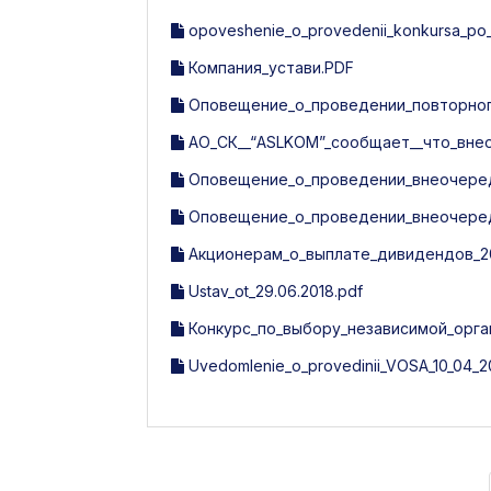
opoveshenie_o_provedenii_konkursa_po_vi
Компания_устави.PDF
Оповещение_о_проведении_повторного
АО_СК__“ASLKOM”_сообщает__что_вне
Оповещение_о_проведении_внеочередн
Оповещение_о_проведении_внеочередн
Акционерам_о_выплате_дивидендов_20
Ustav_ot_29.06.2018.pdf
Конкурс_по_выбору_независимой_орга
Uvedomlenie_o_provedinii_VOSA_10_04_20