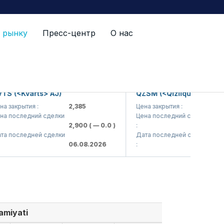
 рынку
Пресс-центр
О нас
 (<Kvarts> AJ)
QZSM (<Qizilqumsement> A
акрытия :
2,385
Цена закрытия :
1,208
последний сделки
Цена последний сделки
2,900
( — 0.0 )
:
1,200
последней сделки
Дата последней сделки
06.08.2026
:
06.08
amiyati