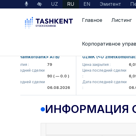
UZ
RU
EN
Эмитент
Пе
Главное
Листинг
Данные по рынку
Информация о компании
Корпоративное упра
KB (<Hamkorbank> ATB)
UZMK (<O'zmetkombinat> A
а закрытия :
79
Цена закрытия :
6,099
на последний сделки
Цена последний сделки
90
( — 0.0 )
:
6,099.
та последней сделки
Дата последней сделки
06.08.2026
:
06.08.
ИНФОРМАЦИЯ 