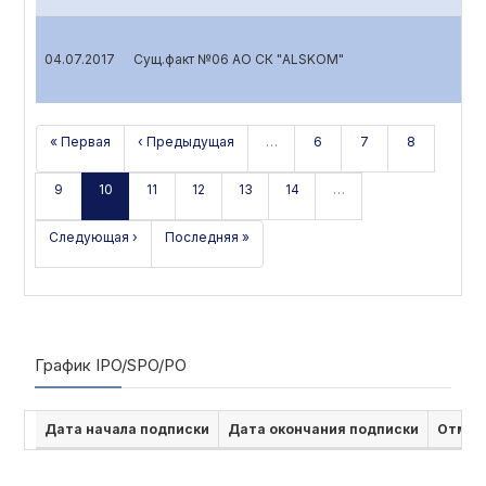
04.07.2017
Сущ.факт №06 АО СК "ALSKOM"
« Первая
‹ Предыдущая
…
6
7
8
9
10
11
12
13
14
…
Следующая ›
Последняя »
График IPO/SPO/PO
Дата начала подписки
Дата окончания подписки
Отмен