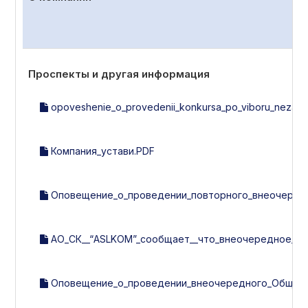
Проспекты и другая информация
opoveshenie_o_provedenii_konkursa_po_viboru_nezavisi
Компания_устави.PDF
Оповещение_о_проведении_повторного_внеочередно
АО_СК__“ASLKOM”_сообщает__что_внеочередное_об
Оповещение_о_проведении_внеочередного_Общего_с