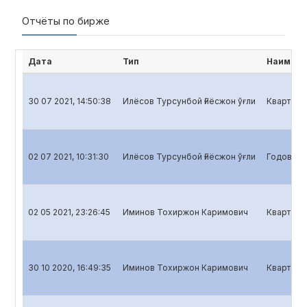
Отчёты по бирже
Дата
Тип
Наимено
30 07 2021, 14:50:38
Илёсов Турсунбой Ғиёсжон ўғли
Квартальн
02 07 2021, 10:31:30
Илёсов Турсунбой Ғиёсжон ўғли
Годовой о
02 05 2021, 23:26:45
Иминов Тохиржон Каримович
Кварталь
30 10 2020, 16:49:35
Иминов Тохиржон Каримович
Квартальн