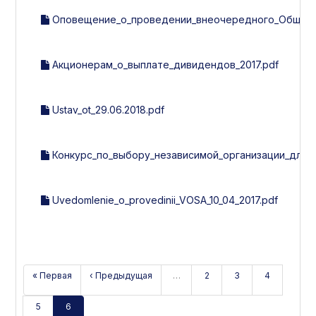
Оповещение_о_проведении_внеочередного_Общего_с
Акционерам_о_выплате_дивидендов_2017.pdf
Ustav_ot_29.06.2018.pdf
Конкурс_по_выбору_независимой_организации_для_
Uvedomlenie_o_provedinii_VOSA_10_04_2017.pdf
« Первая
‹ Предыдущая
…
2
3
4
5
6