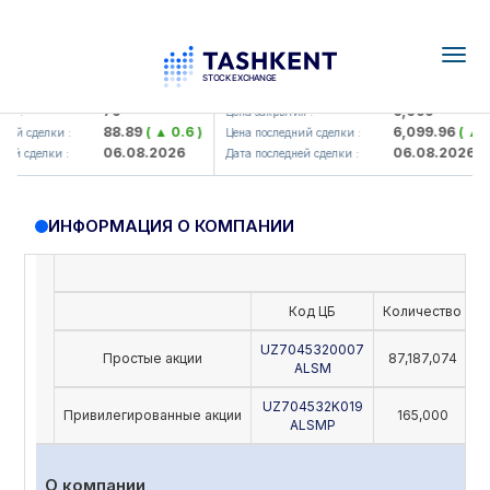
Togg
navig
amkorbank> ATB)
UZMK (<O'zmetkombinat> AJ)
79
6,099
 :
Цена закрытия :
88.89
( ▲ 0.6 )
6,099.96
( ▲ 0.
й сделки :
Цена последний сделки :
06.08.2026
06.08.2026
й сделки :
Дата последней сделки :
ИНФОРМАЦИЯ О КОМПАНИИ
Код ЦБ
Количество
Н
UZ7045320007
Простые акции
87,187,074
ALSM
UZ704532K019
Привилегированные акции
165,000
ALSMP
О компании