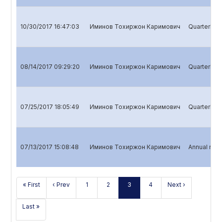
10/30/2017 16:47:03
Иминов Тохиржон Каримович
Quarterly r
08/14/2017 09:29:20
Иминов Тохиржон Каримович
Quarterly re
07/25/2017 18:05:49
Иминов Тохиржон Каримович
Quarterly re
07/13/2017 15:08:48
Иминов Тохиржон Каримович
Annual repo
« First
‹ Prev
1
2
3
4
Next ›
Last »