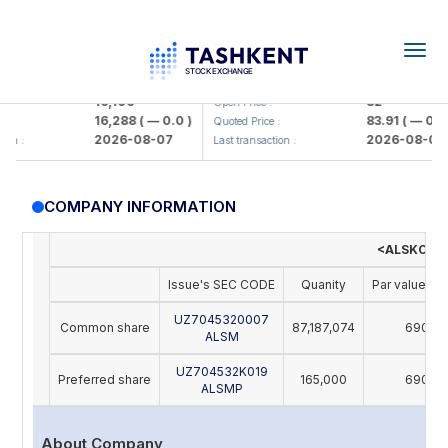
Togg
navig
Olmaliq KMK> AJ)
KFSK (<Kafolat sug'urta kompaniy
16,100
82
Open Price :
16,288
( — 0.0 )
83.91
( — 0.0 )
Quoted Price :
2026-08-07
2026-08-07
n :
Last transaction :
COMPANY INFORMATION
<ALSKOM S
Issue's SEC CODE
Quanity
Par value (U
UZ7045320007
Common share
87,187,074
690
ALSM
UZ704532K019
Preferred share
165,000
690
ALSMP
About Company