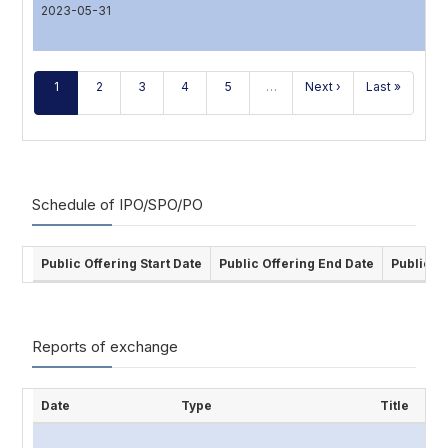
2023-05-31
1
2
3
4
5
…
Next ›
Last »
Schedule of IPO/SPO/PO
Public Offering Start Date
Public Offering End Date
Public O
Reports of exchange
Date
Type
Title