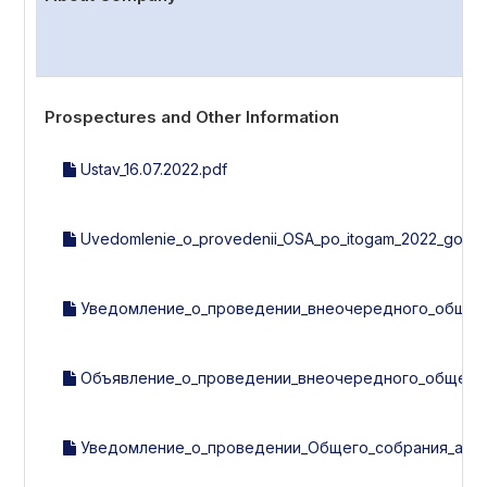
Prospectures and Other Information
Ustav_16.07.2022.pdf
Uvedomlenie_o_provedenii_OSA_po_itogam_2022_goda.
Уведомление_о_проведении_внеочередного_общего_с
Объявление_о_проведении_внеочередного_общего_с
Уведомление_о_проведении_Общего_собрания_акцио