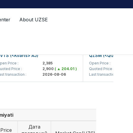
enter
About UZSE
 (<Kvarts> AJ)
QZSM (<Qizilqumsement
Price :
2,385
Open Price :
1,
d Price :
2,900
( ▲ 204.01 )
Quoted Price :
1,
ransaction :
2026-08-06
Last transaction :
20
iyati
Дата
Price