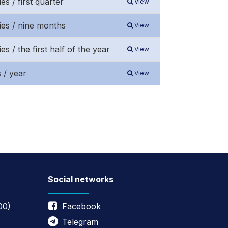
s / first quarter
View
ies / nine months
View
 / the first half of the year
View
 / year
View
Social networks
00)
Facebook
Telegram