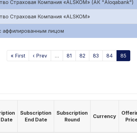
во Страховая Компания «ALSKOM» (АК "Aloqabank")
тво Страховая Компания «ALSKOM»
 с аффилированным лицом
« First
‹ Prev
…
81
82
83
84
85
iption
Subscription
Subscription
Offeri
Currency
 Date
End Date
Round
Pric