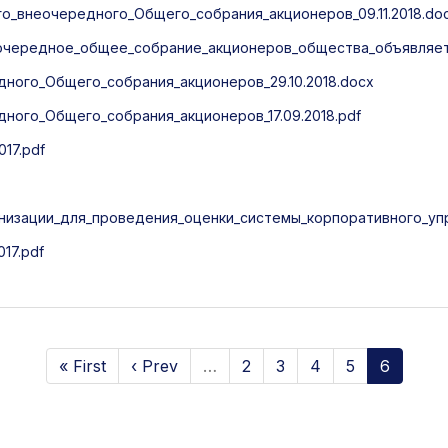
_внеочередного_Общего_собрания_акционеров_09.11.2018.do
очередное_общее_собрание_акционеров_общества_объявляет
ого_Общего_собрания_акционеров_29.10.2018.docx
ого_Общего_собрания_акционеров_17.09.2018.pdf
17.pdf
низации_для_проведения_оценки_системы_корпоративного_упр
17.pdf
« First
‹ Prev
…
2
3
4
5
6