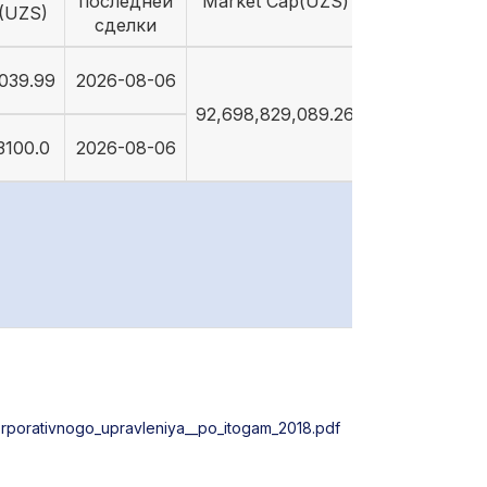
последней
Market Cap(UZS)
(UZS)
сделки
039.99
2026-08-06
92,698,829,089.26
3100.0
2026-08-06
rporativnogo_upravleniya__po_itogam_2018.pdf