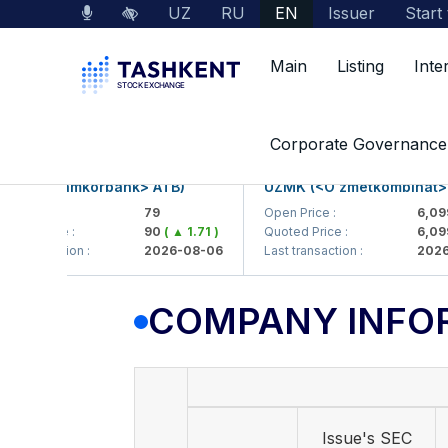
UZ
RU
EN
Issuer
Start
Main
Listing
Inte
Market Data
Company Information
Corporate Governance
B (<Hamkorbank> ATB)
UZMK (<O'zmetkombinat> AJ
Price :
79
Open Price :
6,099
d Price :
90
( ▲ 1.71 )
Quoted Price :
6,099.9
ransaction :
2026-08-06
Last transaction :
2026-0
COMPANY INFO
Issue's SEC