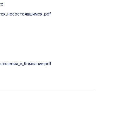
cx
ся_несостоявшимся..pdf
авления_в_Компании.pdf