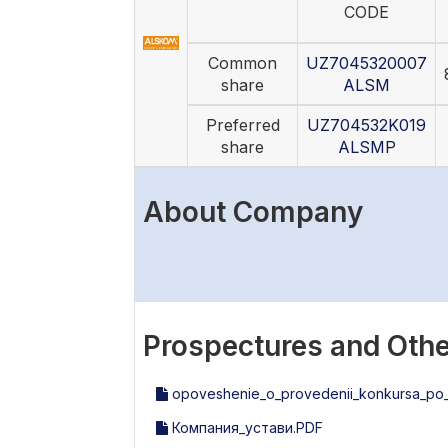
CODE
Common
UZ7045320007
share
ALSM
Preferred
UZ704532K019
share
ALSMP
About Company
Prospectures and Othe
opoveshenie_o_provedenii_konkursa_po_vi
Компания_устави.PDF