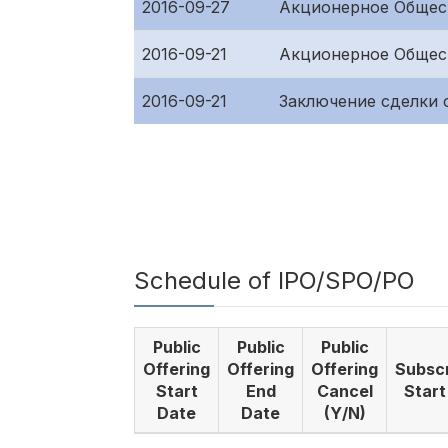
2016-09-27
Акционерное Общест
2016-09-21
Акционерное Общес
2016-09-21
Заключение сделки
Schedule of IPO/SPO/PO
Public
Public
Public
Offering
Offering
Offering
Subscr
Start
End
Cancel
Start
Date
Date
(Y/N)