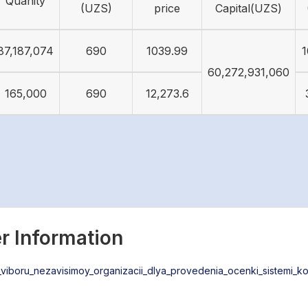
Quanity
(UZS)
price
Capital(UZS)
87,187,074
690
1039.99
1
60,272,931,060
165,000
690
12,273.6
r Information
boru_nezavisimoy_organizacii_dlya_provedenia_ocenki_sistemi_ko