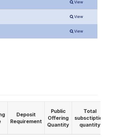
View
View
View
Public
Total
ng
Deposit
Listing
Offering
subsctiption
e
Requirement
Date
Quantity
quantity