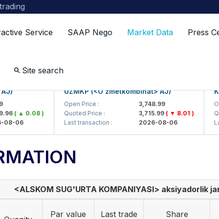
 trading
ractive Service
SAAP Nego
Market Data
Press C
Site search
)
UZMKP (<O'zmetkombinat> AJ)
KVTS
Open Price :
3,748.99
Open 
6
( ▲ 0.08 )
Quoted Price :
3,715.99
( ▼ 8.01 )
Quote
8-06
Last transaction :
2026-08-06
Last t
RMATION
<ALSKOM SUG'URTA KOMPANIYASI> aksiyadorlik jam
Par value
Last trade
Share