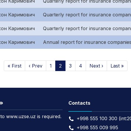
он Каримович
Quarterly report for insurance companie
он Каримович
Quarterly report for insurance compan
он Каримович
Quarterly report for insurance companies
он Каримович
Annual report for insurance companies
« First
‹ Prev
1
2
3
4
Next ›
Last »
t»
Contacts
k to www.uzse.uz is required.
+998 555 100 300 (int:2
+998 555 009 995