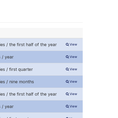
 / the first half of the year
View
 / year
View
s / first quarter
View
ies / nine months
View
 / the first half of the year
View
 / year
View