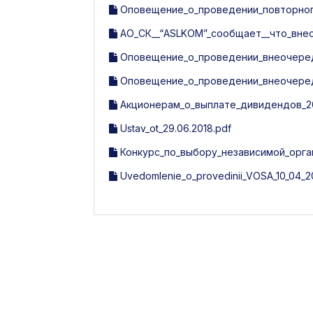
Оповещение_о_проведении_повторного
АО_СК__“ASLKOM”_сообщает__что_вне
Оповещение_о_проведении_внеочередн
Оповещение_о_проведении_внеочередн
Акционерам_о_выплате_дивидендов_20
Ustav_ot_29.06.2018.pdf
Конкурс_по_выбору_независимой_орга
Uvedomlenie_o_provedinii_VOSA_10_04_20