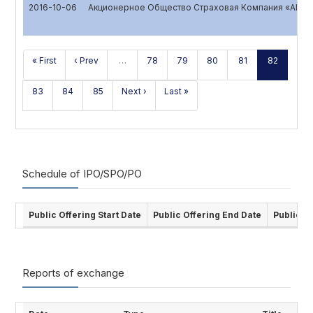
2016-10-06
Акционерное Общество Страховая Компания «ALS
« First
‹ Prev
…
78
79
80
81
82
83
84
85
Next ›
Last »
Schedule of IPO/SPO/PO
Public Offering Start Date
Public Offering End Date
Public O
Reports of exchange