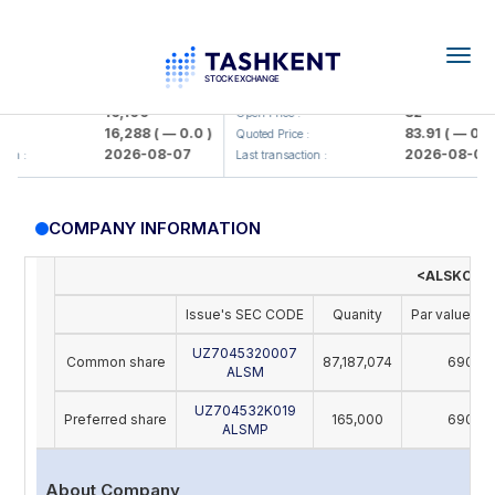
Togg
navig
Olmaliq KMK> AJ)
KFSK (<Kafolat sug'urta kompaniy
16,100
82
Open Price :
16,288
( — 0.0 )
83.91
( — 0.0 )
Quoted Price :
2026-08-07
2026-08-07
on :
Last transaction :
COMPANY INFORMATION
<ALSKOM S
Issue's SEC CODE
Quanity
Par value (U
UZ7045320007
Common share
87,187,074
690
ALSM
UZ704532K019
Preferred share
165,000
690
ALSMP
About Company