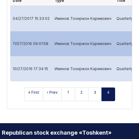
Date
Type
Title
04/27/2017 15:33:02
Иминов Тохиржон Каримович
Quarterly re
11/07/2016 09:01:58
Иминов Тохиржон Каримович
Quarterly re
10/27/2016 17:34:15
Иминов Тохиржон Каримович
Quarterly re
« First
‹ Prev
1
2
3
4
Republican stock exchange «Toshkent»