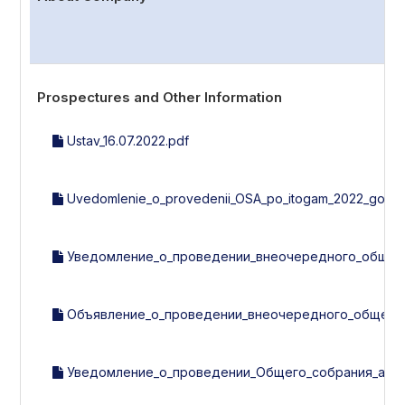
Prospectures and Other Information
Ustav_16.07.2022.pdf
Uvedomlenie_o_provedenii_OSA_po_itogam_2022_goda.
Уведомление_о_проведении_внеочередного_общего_с
Объявление_о_проведении_внеочередного_общего_с
Уведомление_о_проведении_Общего_собрания_акцио