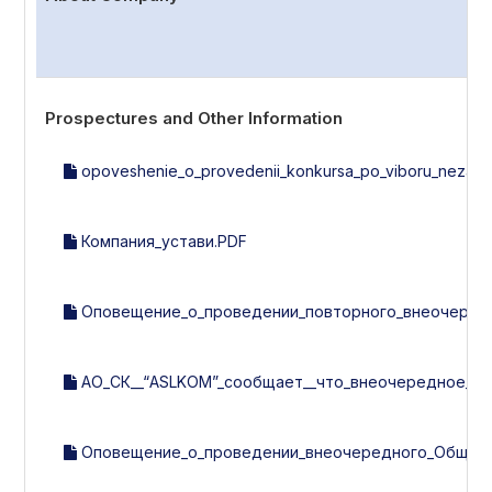
Prospectures and Other Information
opoveshenie_o_provedenii_konkursa_po_viboru_nezavisi
Компания_устави.PDF
Оповещение_о_проведении_повторного_внеочередно
АО_СК__“ASLKOM”_сообщает__что_внеочередное_об
Оповещение_о_проведении_внеочередного_Общего_с