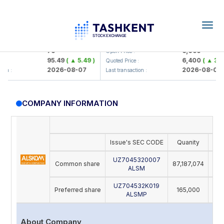
Togg
navig
amkorbank> ATB)
UZMK (<O'zmetkombinat> AJ)
79
6,099
Open Price :
95.49
( ▲ 5.49 )
6,400
( ▲ 300.
Quoted Price :
2026-08-07
2026-08-07
n :
Last transaction :
COMPANY INFORMATION
<
Issue's SEC CODE
Quanity
Par
UZ7045320007
Common share
87,187,074
ALSM
UZ704532K019
Preferred share
165,000
ALSMP
About Company