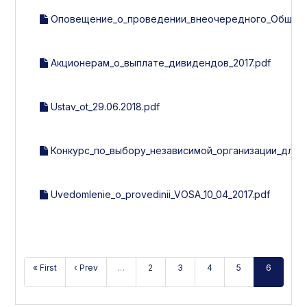
Оповещение_о_проведении_внеочередного_Общего_с
Акционерам_о_выплате_дивидендов_2017.pdf
Ustav_ot_29.06.2018.pdf
Конкурс_по_выбору_независимой_организации_для_
Uvedomlenie_o_provedinii_VOSA_10_04_2017.pdf
« First
‹ Prev
…
2
3
4
5
6