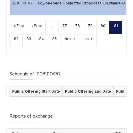
2016-10-07
Акционерное Общество Страховая Компания «ALSK
« First
‹ Prev
…
77
78
79
80
81
82
83
84
85
Next ›
Last »
Schedule of IPO/SPO/PO
Public Offering Start Date
Public Offering End Date
Public O
Reports of exchange