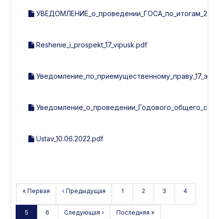
УВЕДОМЛЕНИЕ_о_проведении_ГОСА_по_итогам_2020_
Reshenie_i_prospekt_17_vipusk.pdf
Уведомление_по_приемущественному_праву_17_эмис
Уведомление_о_проведении_Годового_общего_собра
Ustav_10.06.2022.pdf
« Первая
‹ Предыдущая
1
2
3
4
5
6
Следующая ›
Последняя »