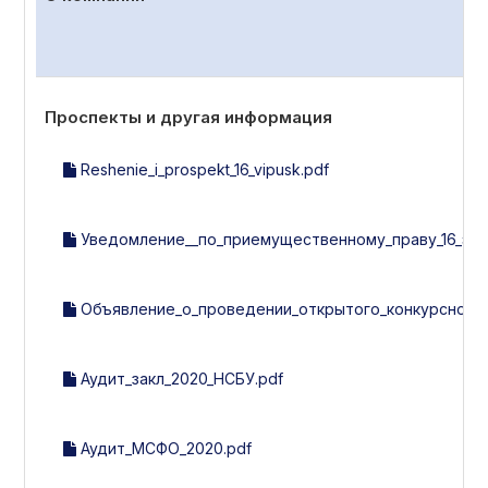
Проспекты и другая информация
Reshenie_i_prospekt_16_vipusk.pdf
Уведомление__по_приемущественному_праву_16_эми
Объявление_о_проведении_открытого_конкурсного_
Аудит_закл_2020_НСБУ.pdf
Аудит_МСФО_2020.pdf