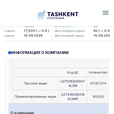
Togg
navig
Olmaliq KMK> AJ)
KFSK (<Kafolat sug'urta kompaniy
16,100
82
я :
Цена закрытия :
17,000
( — 0.0 )
82
( — 0.0 )
ий сделки :
Цена последний сделки :
10.08.2026
10.08.2026
й сделки :
Дата последней сделки :
ИНФОРМАЦИЯ О КОМПАНИИ
Код ЦБ
Количество
Н
UZ7045320007
Простые акции
87,187,074
ALSM
UZ704532K019
Привилегированные акции
165,000
ALSMP
О компании