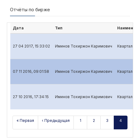
Отчёты по бирже
Дата
Тип
Наименова
27 04 2017, 15:33:02
Иминов Тохиржон Каримович
Квартальный
07 11 2016, 09:01:58
Иминов Тохиржон Каримович
Квартальный
27 10 2016, 17:34:15
Иминов Тохиржон Каримович
Квартальный
« Первая
‹ Предыдущая
1
2
3
4