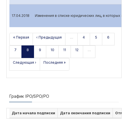
17.04.2018
Изменения в списке юридических лиц, в которых эмит
« Первая
‹ Предыдущая
…
4
5
6
7
8
9
10
11
12
…
Следующая ›
Последняя »
График IPO/SPO/PO
Дата начала подписки
Дата окончания подписки
Отмен